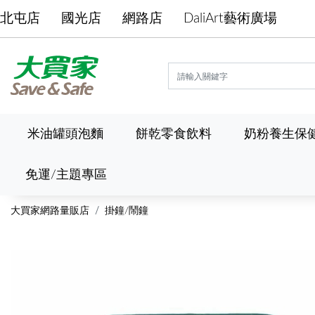
北屯店
國光店
網路店
DaliArt藝術廣場
米油罐頭泡麵
餅乾零食飲料
奶粉養生保
免運/主題專區
大買家網路量販店
掛鐘/鬧鐘