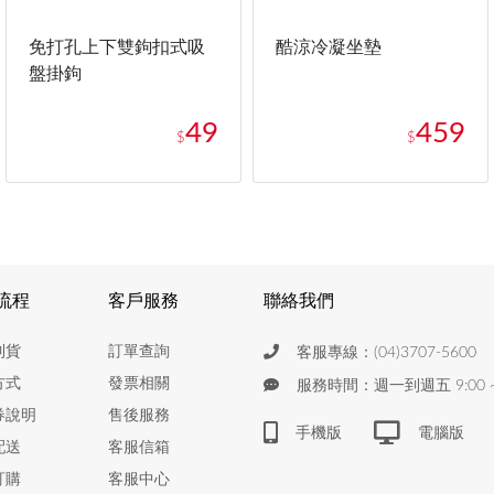
免打孔上下雙鉤扣式吸
酷涼冷凝坐墊
盤掛鉤
49
459
$
$
流程
客戶服務
聯絡我們
到貨
訂單查詢
客服專線：(04)3707-5600
方式
發票相關
服務時間：週一到週五 9:00 ~ 
券說明
售後服務
手機版
電腦版
配送
客服信箱
訂購
客服中心