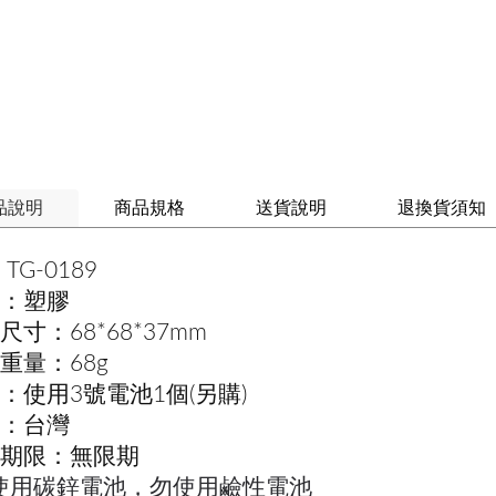
品說明
商品規格
送貨說明
退換貨須知
TG-0189
：塑膠
尺寸：68*68*37mm
重量：68g
：使用3號電池1個(另購)
：台灣
期限：無限期
使用碳鋅電池，勿使用鹼性電池