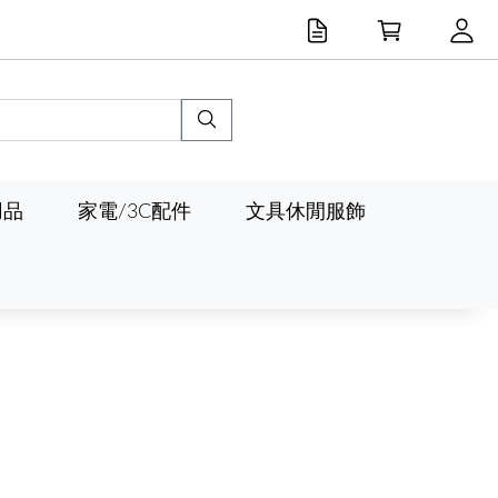
用品
家電/3C配件
文具休閒服飾