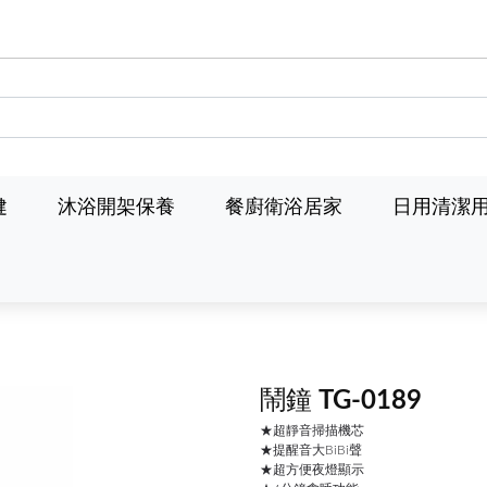
健
沐浴開架保養
餐廚衛浴居家
日用清潔
鬧鐘 TG-0189
★超靜音掃描機芯
★提醒音大BiBi聲
★超方便夜燈顯示