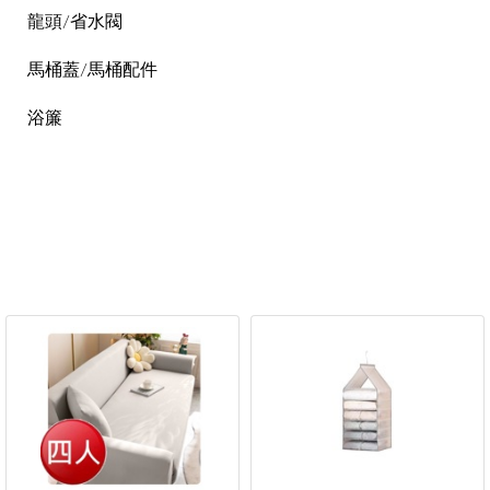
龍頭/省水閥
馬桶蓋/馬桶配件
浴簾