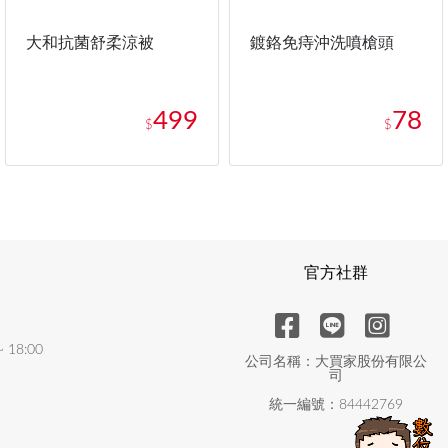
大和抗菌舒柔涼被
鍍鉻免痔沖洗噴槍頭
499
78
$
$
官方社群
18:00
公司名稱：大買家股份有限公
司
統一編號：84442769