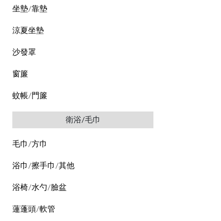
坐墊/靠墊
涼夏坐墊
沙發罩
窗簾
蚊帳/門簾
衛浴/毛巾
毛巾/方巾
浴巾/擦手巾/其他
浴椅/水勺/臉盆
蓮蓬頭/軟管