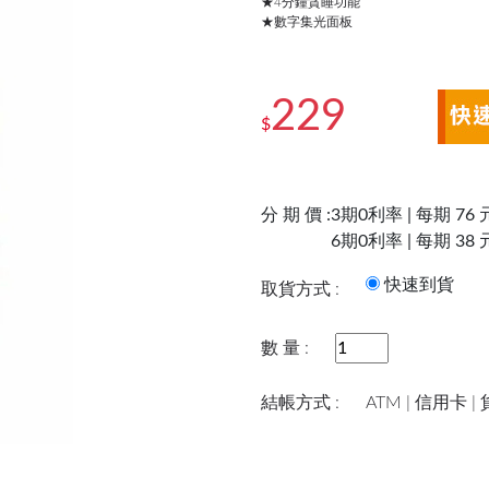
★4分鐘貪睡功能
★數字集光面板
229
$
分 期 價 :
3期0利率 | 每期 76 
6期0利率 | 每期 38 
快速到
取貨方式 :
數 量 :
結帳方式 :
ATM | 信用卡 