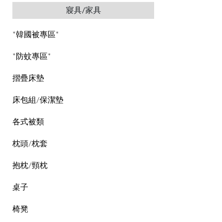
寢具/家具
*韓國被專區*
*防蚊專區*
摺疊床墊
床包組/保潔墊
各式被類
枕頭/枕套
抱枕/頸枕
桌子
椅凳