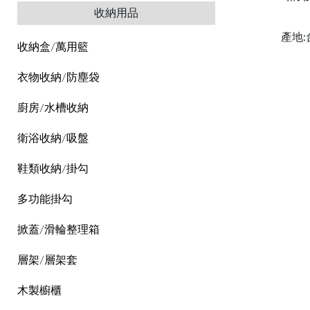
收納用品
產地:
收納盒/萬用籃
衣物收納/防塵袋
廚房/水槽收納
衛浴收納/吸盤
鞋類收納/掛勾
多功能掛勾
掀蓋/滑輪整理箱
層架/層架套
木製櫥櫃