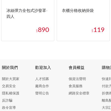
冰絲彈力全包式沙發罩-
衣櫃分格收納掛袋
四人
890
119
$
$
關於我們
歡迎加入
會員權益
購物
關於大買家
人才招募
個資法聲明
快速
交易安全
廠商合作
會員服務
付款
隱私權保護
聲明公告
網路安全標章
折價
反詐騙
離島
政令宣導
大宗