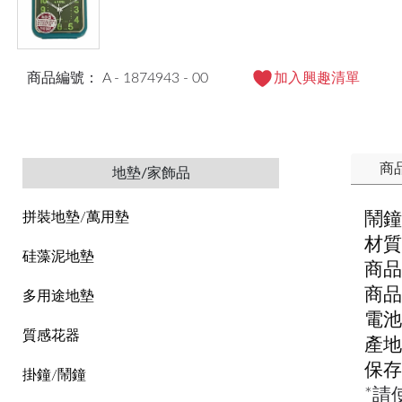
商品編號： A - 1874943 - 00
加入興趣清單
商
地墊/家飾品
鬧鐘 
拼裝地墊/萬用墊
材質
硅藻泥地墊
商品
商品
多用途地墊
電池
質感花器
產地
保存
掛鐘/鬧鐘
*請