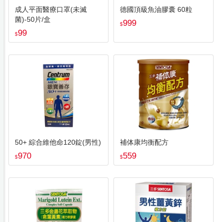
成人平面醫療口罩(未滅
德國頂級魚油膠囊 60粒
菌)-50片/盒
999
$
99
$
50+ 綜合維他命120錠(男性)
補体康均衡配方
970
559
$
$