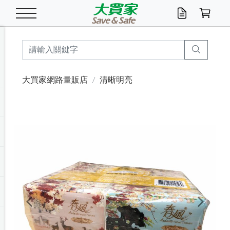
米/五穀/濃湯
休閒零嘴
養生保健/常備品
沐浴乳香皂
鍋具/飲水/廚房
衛生紙/濕巾
廚房家電
文具/辦公用品
冷凍免運
米/糙米
食用油
包麵
魚罐
初一十五拜拜懶
餅乾
糖果/蜜餞/果凍
茶飲料
雞精/飲品
奶粉
綠茶
即溶咖啡
沐浴乳
洗髮/護髮
牙 刷
潔顏產品
臉部保養
鍋具/餐具
掃除/清潔用具
寢具/家具
寵物食品
抽取衛生紙/濕巾
洗衣精
廚房/餐具清潔
衛生棉
箱購免運區
料理鍋具
除濕/清淨機
除塵家電
電腦周邊
文具用品
機車/腳踏車百貨
戶外/休閒用品
服飾內著
生鮮食品
食品免運
季節活動
大買家網路量販店
清晰明亮
油/調味料
美味餅乾
奶粉/穀麥片
美髮造型
掃除用具/照明/五金
衣物清潔
季節家電
汽機車百貨
箱購免運
五穀/南北貨
醬油.油膏.蠔油
碗麵/義大利麵
醬菜/玉米罐
零嘴
糕餅/點心
巧克力
果汁咖啡
機能保健
麥片/玉米片
紅茶
咖啡豆/粉/濾掛
香皂/洗手乳
造型髮品
牙膏/漱口水
卸妝/粉刺調理
面/眼膜
保鮮/微波
洗衣/曬衣用具
收納用品
寵物清潔/百貨
廚房紙巾/平版/
洗衣粉/皂
浴廁/水管清潔
嬰兒尿布
烤箱/微波/電磁爐
風扇/防蚊家電
美容家電
數位週邊
辦公文具/收納
汽車百貨
健身/按摩/瑜珈
配件
調理食品
清潔用品免運
店長推薦
泡麵 / 麵條
糖果/巧克力
特色茶品
口腔清潔
傢飾/收納/衛浴
居家清潔
生活家電
休閒/運動
主題專區
湯類/湯塊
調味用品
麵條/快煮麵/米粉
調理食品
堅果/海苔
洋芋片
碳酸/礦泉水
族群保健
沖調穀粉/隨手包
奶茶/花草茶
可可/糖/奶精
染髮產品
口腔配件
刮鬍用品
身體保養
飲水用具
電池/延長線
衛浴/毛巾
園藝用品
箱購免運區
漂白水/柔軟精
居家清潔/除濕芳
成人紙尿褲
快煮壺/烘碗機
電暖器
家用電器
手機/平板周邊
玩具/擺設小物
測量/護具/其他
男/女/機能包
居家/汽百用品
這夏不怕熱
罐頭調理包
飲料
咖啡/可可
臉部清潔
寵物/園藝
衛生棉/護墊
3C/電腦周邊/OA
服飾/配件
咖哩/沾拌醬/抹醬
箱購專區
肉鬆/肉醬罐
肉乾/豆乾
節日限定伴手禮
保久乳/豆米漿
常備/醫材/口罩
烏龍/普洱茶/其他
開架彩妝/防曬
廚房配件
燈泡/檯燈/照明
地墊/家飾品
日用活動區
箱購免運區
防蚊/殺蟲
咖啡機/果汁調理
辦公用具
球類/運動
戶外/室內鞋
綠意露營生活
開架/身體保養
成人/嬰兒紙尿褲
點心罐
機能飲料
▶保健品牌推薦
黑糖桂圓/蜂蜜醋
修繕/五金/祭祀
Previous
Next
箱購飲料