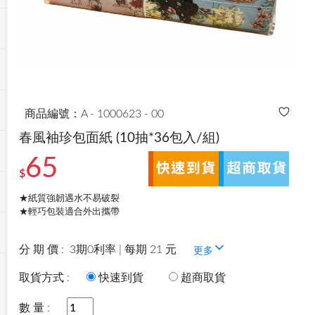
商品編號：A - 1000623 - 00
春風袖珍包面紙
(10抽*36包入/組)
65
$
★紙質強韌遇水不易破裂
★輕巧包裝適合外出攜帶
分 期 價 :
3期0利率 | 每期 21 元
更多
取貨方式 :
快速到貨
超商取貨
數 量 :