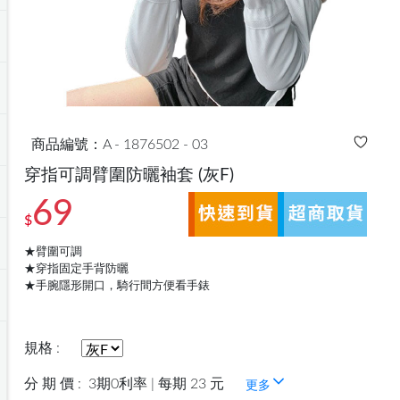
商品編號：A - 1876502 - 03
穿指可調臂圍防曬袖套
(灰F)
69
$
★臂圍可調
★穿指固定手背防曬
★手腕隱形開口，騎行間方便看手錶
規格 :
分 期 價 :
3期0利率 | 每期 23 元
更多