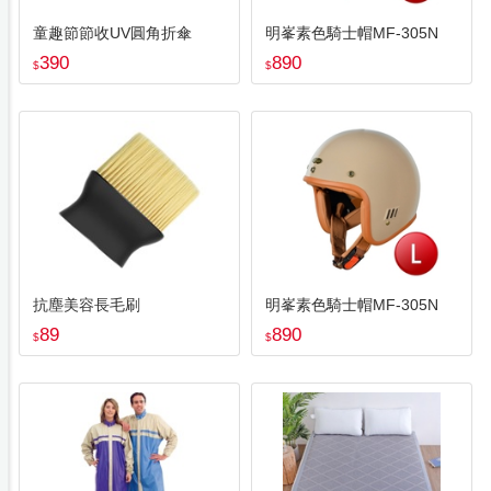
童趣節節收UV圓角折傘
明峯素色騎士帽MF-305N
390
890
$
$
抗塵美容長毛刷
明峯素色騎士帽MF-305N
89
890
$
$