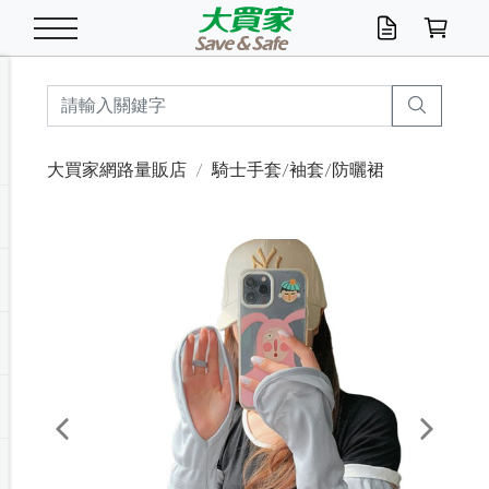
米/五穀/濃湯
休閒零嘴
養生保健/常備品
沐浴乳香皂
鍋具/飲水/廚房
衛生紙/濕巾
廚房家電
文具/辦公用品
冷凍免運
米/糙米
食用油
包麵
魚罐
初一十五拜拜懶
餅乾
糖果/蜜餞/果凍
茶飲料
雞精/飲品
奶粉
綠茶
即溶咖啡
沐浴乳
洗髮/護髮
牙 刷
潔顏產品
臉部保養
鍋具/餐具
掃除/清潔用具
寢具/家具
寵物食品
抽取衛生紙/濕巾
洗衣精
廚房/餐具清潔
衛生棉
箱購免運區
料理鍋具
除濕/清淨機
除塵家電
電腦周邊
文具用品
機車/腳踏車百貨
戶外/休閒用品
服飾內著
生鮮食品
食品免運
季節活動
大買家網路量販店
騎士手套/袖套/防曬裙
油/調味料
美味餅乾
奶粉/穀麥片
美髮造型
掃除用具/照明/五金
衣物清潔
季節家電
汽機車百貨
箱購免運
五穀/南北貨
醬油.油膏.蠔油
碗麵/義大利麵
醬菜/玉米罐
零嘴
糕餅/點心
巧克力
果汁咖啡
機能保健
麥片/玉米片
紅茶
咖啡豆/粉/濾掛
香皂/洗手乳
造型髮品
牙膏/漱口水
卸妝/粉刺調理
面/眼膜
保鮮/微波
洗衣/曬衣用具
收納用品
寵物清潔/百貨
廚房紙巾/平版/
洗衣粉/皂
浴廁/水管清潔
嬰兒尿布
烤箱/微波/電磁爐
風扇/防蚊家電
美容家電
數位週邊
辦公文具/收納
汽車百貨
健身/按摩/瑜珈
配件
調理食品
清潔用品免運
店長推薦
泡麵 / 麵條
糖果/巧克力
特色茶品
口腔清潔
傢飾/收納/衛浴
居家清潔
生活家電
休閒/運動
主題專區
湯類/湯塊
調味用品
麵條/快煮麵/米粉
調理食品
堅果/海苔
洋芋片
碳酸/礦泉水
族群保健
沖調穀粉/隨手包
奶茶/花草茶
可可/糖/奶精
染髮產品
口腔配件
刮鬍用品
身體保養
飲水用具
電池/延長線
衛浴/毛巾
園藝用品
箱購免運區
漂白水/柔軟精
居家清潔/除濕芳
成人紙尿褲
快煮壺/烘碗機
電暖器
家用電器
手機/平板周邊
玩具/擺設小物
測量/護具/其他
男/女/機能包
居家/汽百用品
這夏不怕熱
罐頭調理包
飲料
咖啡/可可
臉部清潔
寵物/園藝
衛生棉/護墊
3C/電腦周邊/OA
服飾/配件
咖哩/沾拌醬/抹醬
箱購專區
肉鬆/肉醬罐
肉乾/豆乾
節日限定伴手禮
保久乳/豆米漿
常備/醫材/口罩
烏龍/普洱茶/其他
開架彩妝/防曬
廚房配件
燈泡/檯燈/照明
地墊/家飾品
日用活動區
箱購免運區
防蚊/殺蟲
咖啡機/果汁調理
辦公用具
球類/運動
戶外/室內鞋
綠意露營生活
開架/身體保養
成人/嬰兒紙尿褲
點心罐
機能飲料
▶保健品牌推薦
黑糖桂圓/蜂蜜醋
修繕/五金/祭祀
Previous
Next
箱購飲料