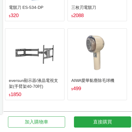
電鬍刀 ES-534-DP
三枚刃電鬍刀
320
2088
$
$
eversun顯示器/液晶電視支
AIWA愛華黏塵除毛球機
架(手臂架40-70吋)
499
$
1850
$
加入購物車
直接購買