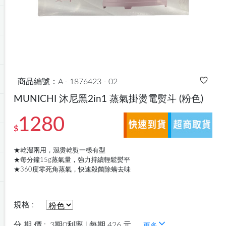
商品編號：A - 1876423 - 02
MUNICHI 沐尼黑2in1 蒸氣掛燙電熨斗
(粉色)
1280
$
★乾濕兩用，濕燙乾熨一樣有型
★每分鐘15g蒸氣量，強力持續輕鬆熨平
★360度零死角蒸氣，快速殺菌除螨去味
規格 :
分 期 價 :
3期0利率 | 每期 426 元