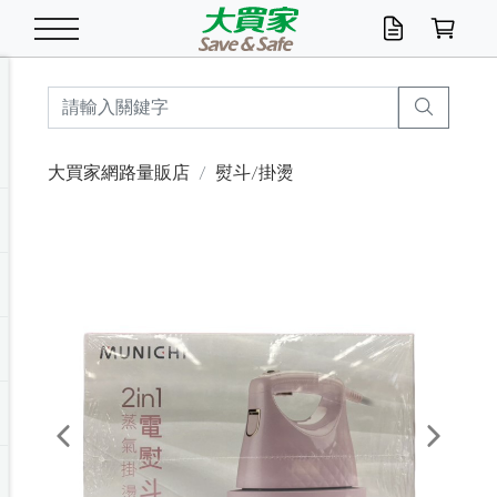
米/五穀/濃湯
休閒零嘴
養生保健/常備品
沐浴乳香皂
鍋具/飲水/廚房
衛生紙/濕巾
廚房家電
文具/辦公用品
冷凍免運
米/糙米
食用油
包麵
魚罐
初一十五拜拜懶
餅乾
糖果/蜜餞/果凍
茶飲料
雞精/飲品
奶粉
綠茶
即溶咖啡
沐浴乳
洗髮/護髮
牙 刷
潔顏產品
臉部保養
鍋具/餐具
掃除/清潔用具
寢具/家具
寵物食品
抽取衛生紙/濕巾
洗衣精
廚房/餐具清潔
衛生棉
箱購免運區
料理鍋具
除濕/清淨機
除塵家電
電腦周邊
文具用品
機車/腳踏車百貨
戶外/休閒用品
服飾內著
生鮮食品
食品免運
季節活動
大買家網路量販店
熨斗/掛燙
油/調味料
美味餅乾
奶粉/穀麥片
美髮造型
掃除用具/照明/五金
衣物清潔
季節家電
汽機車百貨
箱購免運
五穀/南北貨
醬油.油膏.蠔油
碗麵/義大利麵
醬菜/玉米罐
零嘴
糕餅/點心
巧克力
果汁咖啡
機能保健
麥片/玉米片
紅茶
咖啡豆/粉/濾掛
香皂/洗手乳
造型髮品
牙膏/漱口水
卸妝/粉刺調理
面/眼膜
保鮮/微波
洗衣/曬衣用具
收納用品
寵物清潔/百貨
廚房紙巾/平版/
洗衣粉/皂
浴廁/水管清潔
嬰兒尿布
烤箱/微波/電磁爐
風扇/防蚊家電
美容家電
數位週邊
辦公文具/收納
汽車百貨
健身/按摩/瑜珈
配件
調理食品
清潔用品免運
店長推薦
泡麵 / 麵條
糖果/巧克力
特色茶品
口腔清潔
傢飾/收納/衛浴
居家清潔
生活家電
休閒/運動
主題專區
湯類/湯塊
調味用品
麵條/快煮麵/米粉
調理食品
堅果/海苔
洋芋片
碳酸/礦泉水
族群保健
沖調穀粉/隨手包
奶茶/花草茶
可可/糖/奶精
染髮產品
口腔配件
刮鬍用品
身體保養
飲水用具
電池/延長線
衛浴/毛巾
園藝用品
箱購免運區
漂白水/柔軟精
居家清潔/除濕芳
成人紙尿褲
快煮壺/烘碗機
電暖器
家用電器
手機/平板周邊
玩具/擺設小物
測量/護具/其他
男/女/機能包
居家/汽百用品
這夏不怕熱
罐頭調理包
飲料
咖啡/可可
臉部清潔
寵物/園藝
衛生棉/護墊
3C/電腦周邊/OA
服飾/配件
咖哩/沾拌醬/抹醬
箱購專區
肉鬆/肉醬罐
肉乾/豆乾
節日限定伴手禮
保久乳/豆米漿
常備/醫材/口罩
烏龍/普洱茶/其他
開架彩妝/防曬
廚房配件
燈泡/檯燈/照明
地墊/家飾品
日用活動區
箱購免運區
防蚊/殺蟲
咖啡機/果汁調理
辦公用具
球類/運動
戶外/室內鞋
綠意露營生活
開架/身體保養
成人/嬰兒紙尿褲
點心罐
機能飲料
▶保健品牌推薦
黑糖桂圓/蜂蜜醋
修繕/五金/祭祀
Previous
Next
箱購飲料