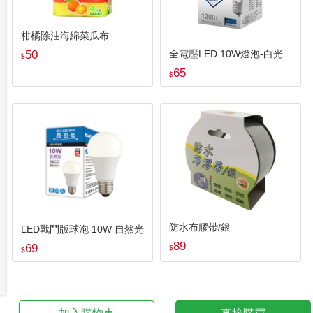
柑橘除油海綿菜瓜布
50
全電壓LED 10W燈泡-白光
$
65
$
防水布膠帶/銀
LED戰鬥版球泡 10W 自然光
89
69
$
$