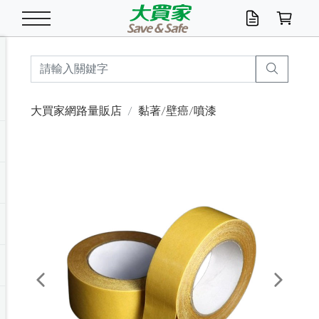
米/五穀/濃湯
休閒零嘴
養生保健/常備品
沐浴乳香皂
鍋具/飲水/廚房
衛生紙/濕巾
廚房家電
文具/辦公用品
冷凍免運
米/糙米
食用油
包麵
魚罐
初一十五拜拜懶
餅乾
糖果/蜜餞/果凍
茶飲料
雞精/飲品
奶粉
綠茶
即溶咖啡
沐浴乳
洗髮/護髮
牙 刷
潔顏產品
臉部保養
鍋具/餐具
掃除/清潔用具
寢具/家具
寵物食品
抽取衛生紙/濕巾
洗衣精
廚房/餐具清潔
衛生棉
箱購免運區
料理鍋具
除濕/清淨機
除塵家電
電腦周邊
文具用品
機車/腳踏車百貨
戶外/休閒用品
服飾內著
生鮮食品
食品免運
季節活動
大買家網路量販店
黏著/壁癌/噴漆
油/調味料
美味餅乾
奶粉/穀麥片
美髮造型
掃除用具/照明/五金
衣物清潔
季節家電
汽機車百貨
箱購免運
五穀/南北貨
醬油.油膏.蠔油
碗麵/義大利麵
醬菜/玉米罐
零嘴
糕餅/點心
巧克力
果汁咖啡
機能保健
麥片/玉米片
紅茶
咖啡豆/粉/濾掛
香皂/洗手乳
造型髮品
牙膏/漱口水
卸妝/粉刺調理
面/眼膜
保鮮/微波
洗衣/曬衣用具
收納用品
寵物清潔/百貨
廚房紙巾/平版/
洗衣粉/皂
浴廁/水管清潔
嬰兒尿布
烤箱/微波/電磁爐
風扇/防蚊家電
美容家電
數位週邊
辦公文具/收納
汽車百貨
健身/按摩/瑜珈
配件
調理食品
清潔用品免運
店長推薦
泡麵 / 麵條
糖果/巧克力
特色茶品
口腔清潔
傢飾/收納/衛浴
居家清潔
生活家電
休閒/運動
主題專區
湯類/湯塊
調味用品
麵條/快煮麵/米粉
調理食品
堅果/海苔
洋芋片
碳酸/礦泉水
族群保健
沖調穀粉/隨手包
奶茶/花草茶
可可/糖/奶精
染髮產品
口腔配件
刮鬍用品
身體保養
飲水用具
電池/延長線
衛浴/毛巾
園藝用品
箱購免運區
漂白水/柔軟精
居家清潔/除濕芳
成人紙尿褲
快煮壺/烘碗機
電暖器
家用電器
手機/平板周邊
玩具/擺設小物
測量/護具/其他
男/女/機能包
居家/汽百用品
這夏不怕熱
罐頭調理包
飲料
咖啡/可可
臉部清潔
寵物/園藝
衛生棉/護墊
3C/電腦周邊/OA
服飾/配件
咖哩/沾拌醬/抹醬
箱購專區
肉鬆/肉醬罐
肉乾/豆乾
節日限定伴手禮
保久乳/豆米漿
常備/醫材/口罩
烏龍/普洱茶/其他
開架彩妝/防曬
廚房配件
燈泡/檯燈/照明
地墊/家飾品
日用活動區
箱購免運區
防蚊/殺蟲
咖啡機/果汁調理
辦公用具
球類/運動
戶外/室內鞋
綠意露營生活
開架/身體保養
成人/嬰兒紙尿褲
點心罐
機能飲料
▶保健品牌推薦
黑糖桂圓/蜂蜜醋
修繕/五金/祭祀
Previous
Next
箱購飲料