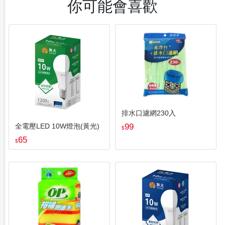
你可能會喜歡
排水口濾網230入
全電壓LED 10W燈泡(黃光)
99
$
65
$