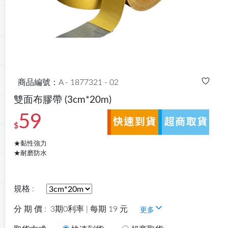
商品編號：A - 1877321 - 02
雙面布膠帶
(3cm*20m)
59
$
★黏性強力
★耐磨防水
規格 :
分 期 價 :
3期0利率 | 每期 19 元
更多