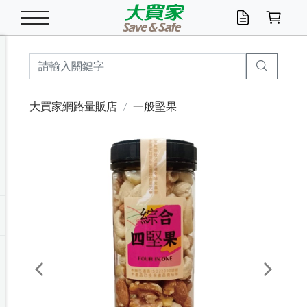
米/五穀/濃湯
休閒零嘴
養生保健/常備品
沐浴乳香皂
鍋具/飲水/廚房
衛生紙/濕巾
廚房家電
文具/辦公用品
冷凍免運
米/糙米
食用油
包麵
魚罐
初一十五拜拜懶
餅乾
糖果/蜜餞/果凍
茶飲料
雞精/飲品
奶粉
綠茶
即溶咖啡
沐浴乳
洗髮/護髮
牙 刷
潔顏產品
臉部保養
鍋具/餐具
掃除/清潔用具
寢具/家具
寵物食品
抽取衛生紙/濕巾
洗衣精
廚房/餐具清潔
衛生棉
箱購免運區
料理鍋具
除濕/清淨機
除塵家電
電腦周邊
文具用品
機車/腳踏車百貨
戶外/休閒用品
服飾內著
生鮮食品
食品免運
季節活動
大買家網路量販店
一般堅果
油/調味料
美味餅乾
奶粉/穀麥片
美髮造型
掃除用具/照明/五金
衣物清潔
季節家電
汽機車百貨
箱購免運
五穀/南北貨
醬油.油膏.蠔油
碗麵/義大利麵
醬菜/玉米罐
零嘴
糕餅/點心
巧克力
果汁咖啡
機能保健
麥片/玉米片
紅茶
咖啡豆/粉/濾掛
香皂/洗手乳
造型髮品
牙膏/漱口水
卸妝/粉刺調理
面/眼膜
保鮮/微波
洗衣/曬衣用具
收納用品
寵物清潔/百貨
廚房紙巾/平版/
洗衣粉/皂
浴廁/水管清潔
嬰兒尿布
烤箱/微波/電磁爐
風扇/防蚊家電
美容家電
數位週邊
辦公文具/收納
汽車百貨
健身/按摩/瑜珈
配件
調理食品
清潔用品免運
店長推薦
泡麵 / 麵條
糖果/巧克力
特色茶品
口腔清潔
傢飾/收納/衛浴
居家清潔
生活家電
休閒/運動
主題專區
湯類/湯塊
調味用品
麵條/快煮麵/米粉
調理食品
堅果/海苔
洋芋片
碳酸/礦泉水
族群保健
沖調穀粉/隨手包
奶茶/花草茶
可可/糖/奶精
染髮產品
口腔配件
刮鬍用品
身體保養
飲水用具
電池/延長線
衛浴/毛巾
園藝用品
箱購免運區
漂白水/柔軟精
居家清潔/除濕芳
成人紙尿褲
快煮壺/烘碗機
電暖器
家用電器
手機/平板周邊
玩具/擺設小物
測量/護具/其他
男/女/機能包
居家/汽百用品
這夏不怕熱
罐頭調理包
飲料
咖啡/可可
臉部清潔
寵物/園藝
衛生棉/護墊
3C/電腦周邊/OA
服飾/配件
咖哩/沾拌醬/抹醬
箱購專區
肉鬆/肉醬罐
肉乾/豆乾
節日限定伴手禮
保久乳/豆米漿
常備/醫材/口罩
烏龍/普洱茶/其他
開架彩妝/防曬
廚房配件
燈泡/檯燈/照明
地墊/家飾品
日用活動區
箱購免運區
防蚊/殺蟲
咖啡機/果汁調理
辦公用具
球類/運動
戶外/室內鞋
綠意露營生活
開架/身體保養
成人/嬰兒紙尿褲
點心罐
機能飲料
▶保健品牌推薦
黑糖桂圓/蜂蜜醋
修繕/五金/祭祀
Previous
Next
箱購飲料