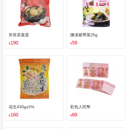
所長茶葉蛋
鹽漬裙帶菜25g
190
59
$
$
花生430g±5%
彩色人民幣
160
69
$
$