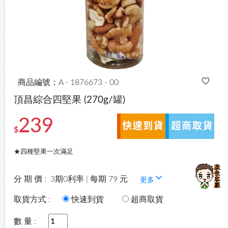
商品編號：A - 1876673 - 00
頂昌綜合四堅果
(270g/罐)
239
$
★四種堅果一次滿足
分 期 價 :
3期0利率 | 每期 79 元
更多
取貨方式 :
快速到貨
超商取貨
數 量 :