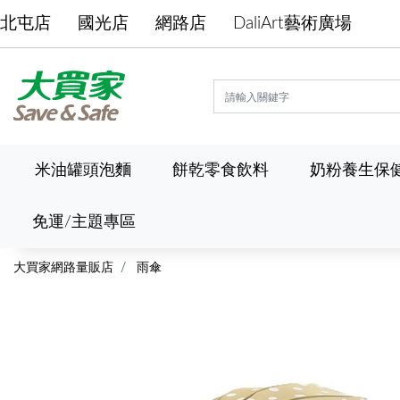
北屯店
國光店
網路店
DaliArt藝術廣場
米油罐頭泡麵
餅乾零食飲料
奶粉養生保
免運/主題專區
大買家網路量販店
雨傘