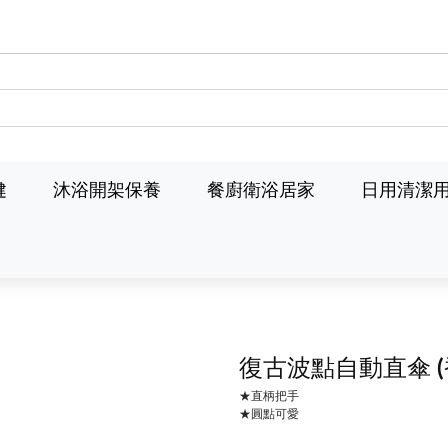
健
沐浴開架保養
餐廚衛浴居家
日用清潔
復古波點自動直傘
★直柄把手
★圓點可愛