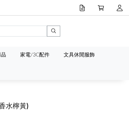
用品
家電/3C配件
文具休閒服飾
(香水檸黃)