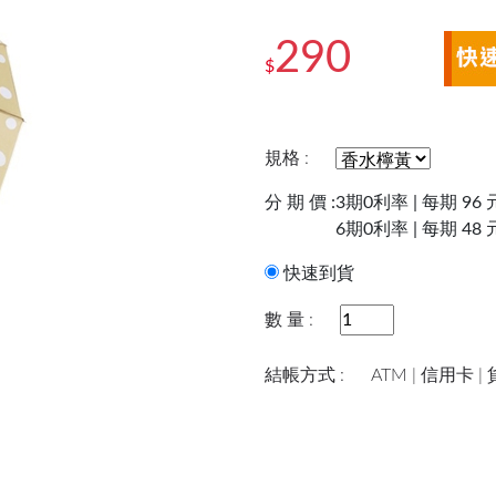
290
$
規格 :
分 期 價 :
3期0利率 | 每期 96 
6期0利率 | 每期 48 
快速到貨
數 量 :
結帳方式 :
ATM | 信用卡 