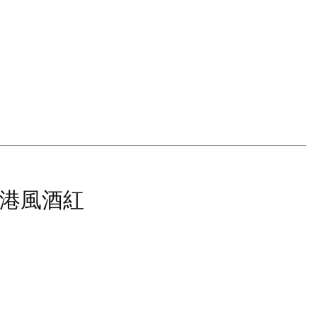
/港風酒紅