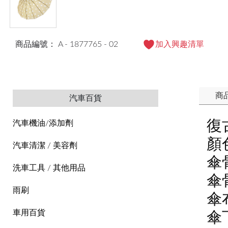
商品編號： A - 1877765 - 02
加入興趣清單
商
汽車百貨
復
汽車機油/添加劑
顏
汽車清潔 / 美容劑
傘
洗車工具 / 其他用品
傘
雨刷
傘
車用百貨
傘