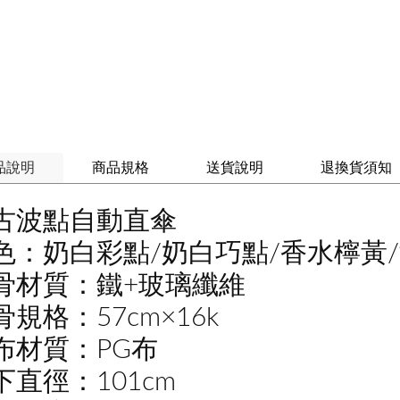
品說明
商品規格
送貨說明
退換貨須知
古波點自動直傘
色：奶白彩點/奶白巧點/香水檸黃
骨材質：鐵+玻璃纖維
骨規格：57cm×16k
布材質：PG布
下直徑：101cm