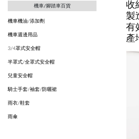
收
機車/腳踏車百貨
製造
機車機油/添加劑
有
機車週邊用品
產
3/4罩式安全帽
半罩式/全罩式安全帽
兒童安全帽
騎士手套/袖套/防曬裙
雨衣/鞋套
雨傘