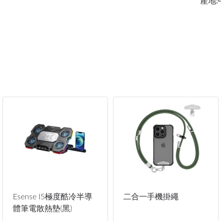
產地:
Esense I5極度酷冷半導
二合一手機掛繩
體筆電散熱墊(黑)