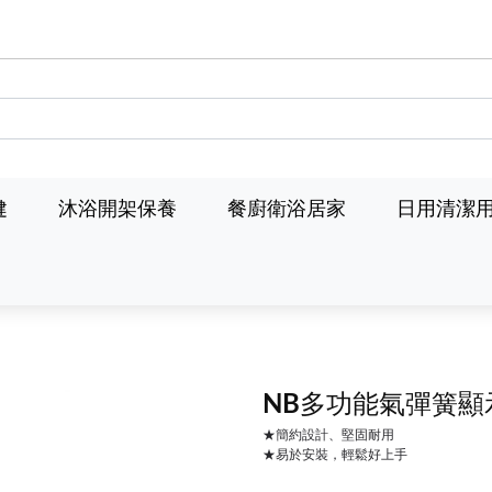
健
沐浴開架保養
餐廚衛浴居家
日用清潔
NB多功能氣彈簧顯示
★簡約設計、堅固耐用
★易於安裝，輕鬆好上手