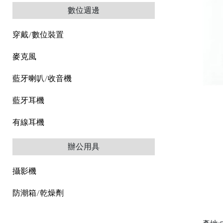
數位週邊
穿戴/數位裝置
麥克風
藍牙喇叭/收音機
藍牙耳機
有線耳機
辦公用具
攝影機
防潮箱/乾燥劑