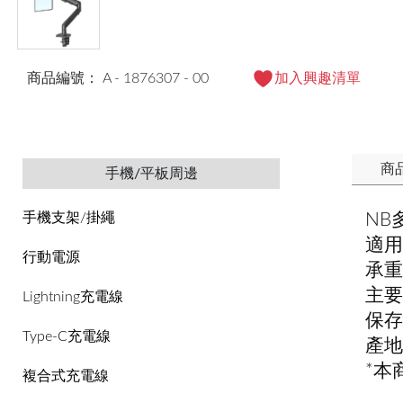
商品編號： A - 1876307 - 00
加入興趣清單
商
手機/平板周邊
NB
手機支架/掛繩
適用
行動電源
承重
主要
Lightning充電線
保存
Type-C充電線
產地
*本
複合式充電線