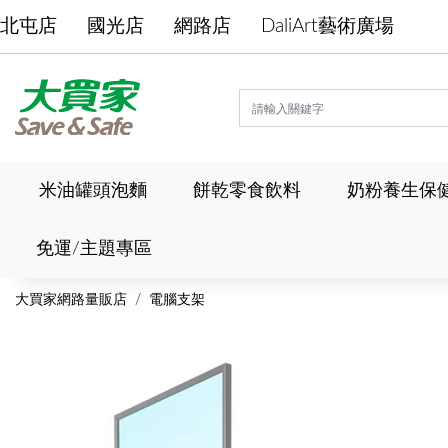
北屯店
國光店
網路店
DaliArt藝術廣場
米油罐頭泡麵
餅乾零食飲料
奶粉養生保
免運/主題專區
大買家網路量販店
電腦支架