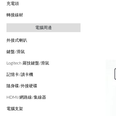
充電頭
轉接線材
電腦周邊
外接式喇叭
鍵盤/滑鼠
Logitech 羅技鍵盤/滑鼠
記憶卡/讀卡機
隨身碟/外接硬碟
HDMI/網路線/集線器
電腦支架