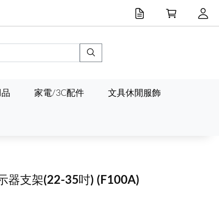
用品
家電/3C配件
文具休閒服飾
器支架(22-35吋)
(F100A)