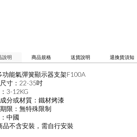
品說明
商品規格
送貨說明
退換貨須知
多功能氣彈簧顯示器支架F100A
尺寸：22-35吋
：3-12KG
成分或材質：鐵材烤漆
期限：無特殊限制
：中國
商品不含安裝，需自行安裝