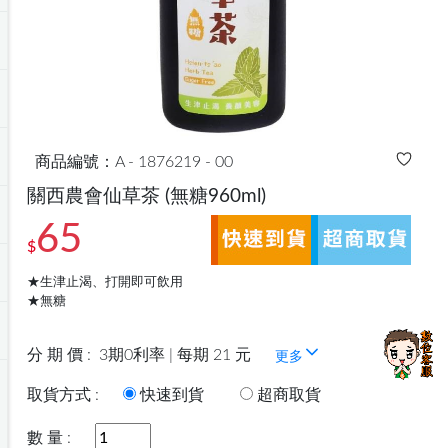
商品編號：A - 1876219 - 00
關西農會仙草茶
(無糖960ml)
65
$
★生津止渴、打開即可飲用
★無糖
分 期 價 :
3期0利率 | 每期 21 元
更多
取貨方式 :
快速到貨
超商取貨
數 量 :