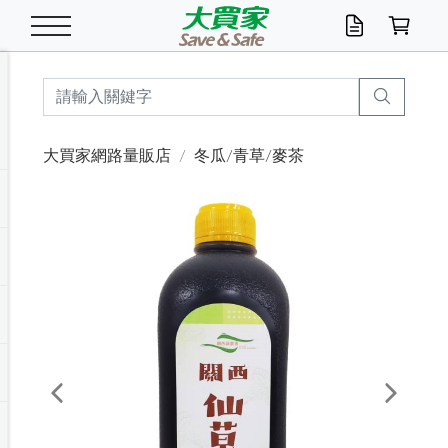
米/五穀/濃湯
休閒零嘴
養生保健/常備品
沐浴乳香皂
鍋具/飲水/廚房
衛生紙/濕巾
廚房家電
文具/辦公用品
冷凍免運
米/糙米
食用油
包麵
魚罐
初一十五拜拜懶
餅乾
糖果/蜜餞/果凍
茶飲料
雞精/飲品
奶粉
綠茶
即溶咖啡
沐浴乳
洗髮/護髮
牙 刷
潔顏產品
臉部保養
鍋具/餐具
掃除/清潔用具
寢具/家具
寵物食品
抽取衛生紙/濕巾
洗衣精
廚房/餐具清潔
衛生棉
箱購免運區
料理鍋具
除濕/清淨機
除塵家電
電腦周邊
文具用品
機車/腳踏車百貨
戶外/休閒用品
服飾內著
生鮮食品
食品免運
季節活動
大買家網路量販店
冬瓜/青草/麥茶
油/調味料
美味餅乾
奶粉/穀麥片
美髮造型
掃除用具/照明/五金
衣物清潔
季節家電
汽機車百貨
箱購免運
五穀/南北貨
醬油.油膏.蠔油
碗麵/義大利麵
醬菜/玉米罐
零嘴
糕餅/點心
巧克力
果汁咖啡
機能保健
麥片/玉米片
紅茶
咖啡豆/粉/濾掛
香皂/洗手乳
造型髮品
牙膏/漱口水
卸妝/粉刺調理
面/眼膜
保鮮/微波
洗衣/曬衣用具
收納用品
寵物清潔/百貨
廚房紙巾/平版/
洗衣粉/皂
浴廁/水管清潔
嬰兒尿布
烤箱/微波/電磁爐
風扇/防蚊家電
美容家電
數位週邊
辦公文具/收納
汽車百貨
健身/按摩/瑜珈
配件
調理食品
清潔用品免運
店長推薦
泡麵 / 麵條
糖果/巧克力
特色茶品
口腔清潔
傢飾/收納/衛浴
居家清潔
生活家電
休閒/運動
主題專區
湯類/湯塊
調味用品
麵條/快煮麵/米粉
調理食品
堅果/海苔
洋芋片
碳酸/礦泉水
族群保健
沖調穀粉/隨手包
奶茶/花草茶
可可/糖/奶精
染髮產品
口腔配件
刮鬍用品
身體保養
飲水用具
電池/延長線
衛浴/毛巾
園藝用品
箱購免運區
漂白水/柔軟精
居家清潔/除濕芳
成人紙尿褲
快煮壺/烘碗機
電暖器
家用電器
手機/平板周邊
玩具/擺設小物
測量/護具/其他
男/女/機能包
居家/汽百用品
這夏不怕熱
罐頭調理包
飲料
咖啡/可可
臉部清潔
寵物/園藝
衛生棉/護墊
3C/電腦周邊/OA
服飾/配件
咖哩/沾拌醬/抹醬
箱購專區
肉鬆/肉醬罐
肉乾/豆乾
節日限定伴手禮
保久乳/豆米漿
常備/醫材/口罩
烏龍/普洱茶/其他
開架彩妝/防曬
廚房配件
燈泡/檯燈/照明
地墊/家飾品
日用活動區
箱購免運區
防蚊/殺蟲
咖啡機/果汁調理
辦公用具
球類/運動
戶外/室內鞋
綠意露營生活
開架/身體保養
成人/嬰兒紙尿褲
點心罐
機能飲料
▶保健品牌推薦
黑糖桂圓/蜂蜜醋
修繕/五金/祭祀
Previous
Next
箱購飲料