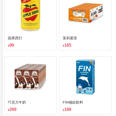
蘋果西打
茉莉蜜茶
99
165
$
$
巧克力牛奶
FIN補給飲料
269
168
$
$