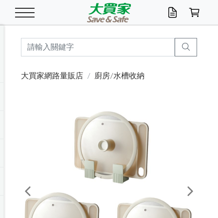
米/五穀/濃湯
休閒零嘴
養生保健/常備品
沐浴乳香皂
鍋具/飲水/廚房
衛生紙/濕巾
廚房家電
文具/辦公用品
冷凍免運
米/糙米
食用油
包麵
魚罐
初一十五拜拜懶
餅乾
糖果/蜜餞/果凍
茶飲料
雞精/飲品
奶粉
綠茶
即溶咖啡
沐浴乳
洗髮/護髮
牙 刷
潔顏產品
臉部保養
鍋具/餐具
掃除/清潔用具
寢具/家具
寵物食品
抽取衛生紙/濕巾
洗衣精
廚房/餐具清潔
衛生棉
箱購免運區
料理鍋具
除濕/清淨機
除塵家電
電腦周邊
文具用品
機車/腳踏車百貨
戶外/休閒用品
服飾內著
生鮮食品
食品免運
季節活動
大買家網路量販店
廚房/水槽收納
油/調味料
美味餅乾
奶粉/穀麥片
美髮造型
掃除用具/照明/五金
衣物清潔
季節家電
汽機車百貨
箱購免運
五穀/南北貨
醬油.油膏.蠔油
碗麵/義大利麵
醬菜/玉米罐
零嘴
糕餅/點心
巧克力
果汁咖啡
機能保健
麥片/玉米片
紅茶
咖啡豆/粉/濾掛
香皂/洗手乳
造型髮品
牙膏/漱口水
卸妝/粉刺調理
面/眼膜
保鮮/微波
洗衣/曬衣用具
收納用品
寵物清潔/百貨
廚房紙巾/平版/
洗衣粉/皂
浴廁/水管清潔
嬰兒尿布
烤箱/微波/電磁爐
風扇/防蚊家電
美容家電
數位週邊
辦公文具/收納
汽車百貨
健身/按摩/瑜珈
配件
調理食品
清潔用品免運
店長推薦
泡麵 / 麵條
糖果/巧克力
特色茶品
口腔清潔
傢飾/收納/衛浴
居家清潔
生活家電
休閒/運動
主題專區
湯類/湯塊
調味用品
麵條/快煮麵/米粉
調理食品
堅果/海苔
洋芋片
碳酸/礦泉水
族群保健
沖調穀粉/隨手包
奶茶/花草茶
可可/糖/奶精
染髮產品
口腔配件
刮鬍用品
身體保養
飲水用具
電池/延長線
衛浴/毛巾
園藝用品
箱購免運區
漂白水/柔軟精
居家清潔/除濕芳
成人紙尿褲
快煮壺/烘碗機
電暖器
家用電器
手機/平板周邊
玩具/擺設小物
測量/護具/其他
男/女/機能包
居家/汽百用品
這夏不怕熱
罐頭調理包
飲料
咖啡/可可
臉部清潔
寵物/園藝
衛生棉/護墊
3C/電腦周邊/OA
服飾/配件
咖哩/沾拌醬/抹醬
箱購專區
肉鬆/肉醬罐
肉乾/豆乾
節日限定伴手禮
保久乳/豆米漿
常備/醫材/口罩
烏龍/普洱茶/其他
開架彩妝/防曬
廚房配件
燈泡/檯燈/照明
地墊/家飾品
日用活動區
箱購免運區
防蚊/殺蟲
咖啡機/果汁調理
辦公用具
球類/運動
戶外/室內鞋
綠意露營生活
開架/身體保養
成人/嬰兒紙尿褲
點心罐
機能飲料
▶保健品牌推薦
黑糖桂圓/蜂蜜醋
修繕/五金/祭祀
Previous
Next
箱購飲料