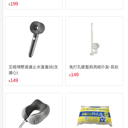
199
$
五檔增壓過濾止水蓮蓬頭(含
免打孔吸盤廚房紙巾架-長款
濾心)
149
$
149
$