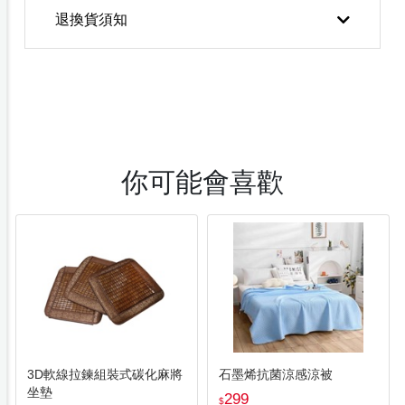
退換貨須知
你可能會喜歡
3D軟線拉鍊組裝式碳化麻將
石墨烯抗菌涼感涼被
坐墊
299
$