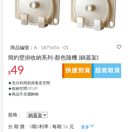
商品編號：A - 1875456 - 01
簡約壁掛收納系列-顏色隨機
(鍋蓋架)
49
$
★充分利用廚房垂直空間
★收納空間UPUP!
★商品不含擺飾物
規格 :
分 期 價 :
3期0利率 | 每期 16 元
更多