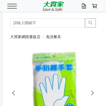
米/五穀/濃湯
休閒零嘴
養生保健/常備品
沐浴乳香皂
鍋具/飲水/廚房
衛生紙/濕巾
廚房家電
文具/辦公用品
冷凍免運
米/糙米
食用油
包麵
魚罐
初一十五拜拜懶
餅乾
糖果/蜜餞/果凍
茶飲料
雞精/飲品
奶粉
綠茶
即溶咖啡
沐浴乳
洗髮/護髮
牙 刷
潔顏產品
臉部保養
鍋具/餐具
掃除/清潔用具
寢具/家具
寵物食品
抽取衛生紙/濕巾
洗衣精
廚房/餐具清潔
衛生棉
箱購免運區
料理鍋具
除濕/清淨機
除塵家電
電腦周邊
文具用品
機車/腳踏車百貨
戶外/休閒用品
服飾內著
生鮮食品
食品免運
季節活動
大買家網路量販店
免洗餐具
油/調味料
美味餅乾
奶粉/穀麥片
美髮造型
掃除用具/照明/五金
衣物清潔
季節家電
汽機車百貨
箱購免運
五穀/南北貨
醬油.油膏.蠔油
碗麵/義大利麵
醬菜/玉米罐
零嘴
糕餅/點心
巧克力
果汁咖啡
機能保健
麥片/玉米片
紅茶
咖啡豆/粉/濾掛
香皂/洗手乳
造型髮品
牙膏/漱口水
卸妝/粉刺調理
面/眼膜
保鮮/微波
洗衣/曬衣用具
收納用品
寵物清潔/百貨
廚房紙巾/平版/
洗衣粉/皂
浴廁/水管清潔
嬰兒尿布
烤箱/微波/電磁爐
風扇/防蚊家電
美容家電
數位週邊
辦公文具/收納
汽車百貨
健身/按摩/瑜珈
配件
調理食品
清潔用品免運
店長推薦
泡麵 / 麵條
糖果/巧克力
特色茶品
口腔清潔
傢飾/收納/衛浴
居家清潔
生活家電
休閒/運動
主題專區
湯類/湯塊
調味用品
麵條/快煮麵/米粉
調理食品
堅果/海苔
洋芋片
碳酸/礦泉水
族群保健
沖調穀粉/隨手包
奶茶/花草茶
可可/糖/奶精
染髮產品
口腔配件
刮鬍用品
身體保養
飲水用具
電池/延長線
衛浴/毛巾
園藝用品
箱購免運區
漂白水/柔軟精
居家清潔/除濕芳
成人紙尿褲
快煮壺/烘碗機
電暖器
家用電器
手機/平板周邊
玩具/擺設小物
測量/護具/其他
男/女/機能包
居家/汽百用品
這夏不怕熱
罐頭調理包
飲料
咖啡/可可
臉部清潔
寵物/園藝
衛生棉/護墊
3C/電腦周邊/OA
服飾/配件
咖哩/沾拌醬/抹醬
箱購專區
肉鬆/肉醬罐
肉乾/豆乾
節日限定伴手禮
保久乳/豆米漿
常備/醫材/口罩
烏龍/普洱茶/其他
開架彩妝/防曬
廚房配件
燈泡/檯燈/照明
地墊/家飾品
日用活動區
箱購免運區
防蚊/殺蟲
咖啡機/果汁調理
辦公用具
球類/運動
戶外/室內鞋
綠意露營生活
開架/身體保養
成人/嬰兒紙尿褲
點心罐
機能飲料
▶保健品牌推薦
黑糖桂圓/蜂蜜醋
修繕/五金/祭祀
Previous
Next
箱購飲料