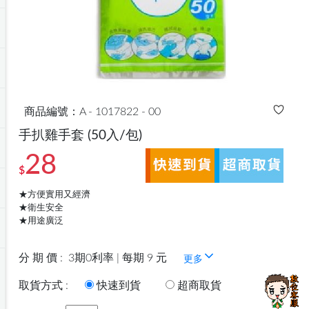
商品編號：A - 1017822 - 00
手扒雞手套
(50入/包)
28
$
★方便實用又經濟
★衛生安全
★用途廣泛
分 期 價 :
3期0利率 | 每期 9 元
更多
取貨方式 :
快速到貨
超商取貨