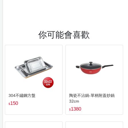
你可能會喜歡
304不鏽鋼方盤
陶瓷不沾鍋-單柄附蓋炒鍋
32cm
150
$
1380
$