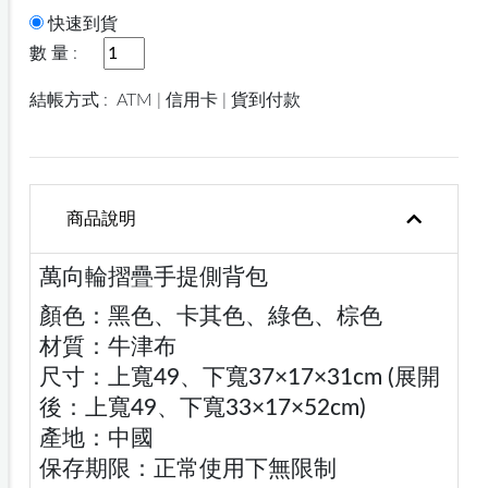
快速到貨
數 量 :
結帳方式 :
ATM | 信用卡 | 貨到付款
商品說明
萬向輪摺疊手提側背包
顏色：黑色、卡其色、綠色、棕色
材質：牛津布
尺寸：上寬49、下寬37×17×31cm (展開
後：上寬49、下寬33×17×52cm)
產地：中國
保存期限：正常使用下無限制