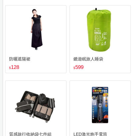
防曬遮陽裙
鏕遊眠旅人睡袋
128
599
$
$
質感旅行收納袋七件組
LED激光炮手電筒