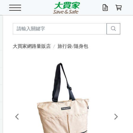
米/五穀/濃湯
休閒零嘴
養生保健/常備品
沐浴乳香皂
鍋具/飲水/廚房
衛生紙/濕巾
廚房家電
文具/辦公用品
冷凍免運
米/糙米
食用油
包麵
魚罐
初一十五拜拜懶
餅乾
糖果/蜜餞/果凍
茶飲料
雞精/飲品
奶粉
綠茶
即溶咖啡
沐浴乳
洗髮/護髮
牙 刷
潔顏產品
臉部保養
鍋具/餐具
掃除/清潔用具
寢具/家具
寵物食品
抽取衛生紙/濕巾
洗衣精
廚房/餐具清潔
衛生棉
箱購免運區
料理鍋具
除濕/清淨機
除塵家電
電腦周邊
文具用品
機車/腳踏車百貨
戶外/休閒用品
服飾內著
生鮮食品
食品免運
季節活動
大買家網路量販店
旅行袋/隨身包
油/調味料
美味餅乾
奶粉/穀麥片
美髮造型
掃除用具/照明/五金
衣物清潔
季節家電
汽機車百貨
箱購免運
五穀/南北貨
醬油.油膏.蠔油
碗麵/義大利麵
醬菜/玉米罐
零嘴
糕餅/點心
巧克力
果汁咖啡
機能保健
麥片/玉米片
紅茶
咖啡豆/粉/濾掛
香皂/洗手乳
造型髮品
牙膏/漱口水
卸妝/粉刺調理
面/眼膜
保鮮/微波
洗衣/曬衣用具
收納用品
寵物清潔/百貨
廚房紙巾/平版/
洗衣粉/皂
浴廁/水管清潔
嬰兒尿布
烤箱/微波/電磁爐
風扇/防蚊家電
美容家電
數位週邊
辦公文具/收納
汽車百貨
健身/按摩/瑜珈
配件
調理食品
清潔用品免運
店長推薦
泡麵 / 麵條
糖果/巧克力
特色茶品
口腔清潔
傢飾/收納/衛浴
居家清潔
生活家電
休閒/運動
主題專區
湯類/湯塊
調味用品
麵條/快煮麵/米粉
調理食品
堅果/海苔
洋芋片
碳酸/礦泉水
族群保健
沖調穀粉/隨手包
奶茶/花草茶
可可/糖/奶精
染髮產品
口腔配件
刮鬍用品
身體保養
飲水用具
電池/延長線
衛浴/毛巾
園藝用品
箱購免運區
漂白水/柔軟精
居家清潔/除濕芳
成人紙尿褲
快煮壺/烘碗機
電暖器
家用電器
手機/平板周邊
玩具/擺設小物
測量/護具/其他
男/女/機能包
居家/汽百用品
這夏不怕熱
罐頭調理包
飲料
咖啡/可可
臉部清潔
寵物/園藝
衛生棉/護墊
3C/電腦周邊/OA
服飾/配件
咖哩/沾拌醬/抹醬
箱購專區
肉鬆/肉醬罐
肉乾/豆乾
節日限定伴手禮
保久乳/豆米漿
常備/醫材/口罩
烏龍/普洱茶/其他
開架彩妝/防曬
廚房配件
燈泡/檯燈/照明
地墊/家飾品
日用活動區
箱購免運區
防蚊/殺蟲
咖啡機/果汁調理
辦公用具
球類/運動
戶外/室內鞋
綠意露營生活
開架/身體保養
成人/嬰兒紙尿褲
點心罐
機能飲料
▶保健品牌推薦
黑糖桂圓/蜂蜜醋
修繕/五金/祭祀
Previous
Next
箱購飲料