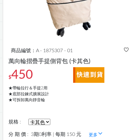
商品編號：A - 1875307 - 01
萬向輪摺疊手提側背包
(卡其色)
450
$
★帶輪拉行＆手提2用
★底部拉鍊式擴展設計
★可拆卸萬向靜音輪
規格 :
分 期 價 :
3期0利率 | 每期 150 元
更多