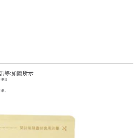
訊等:如圖所示
!!!
為準。