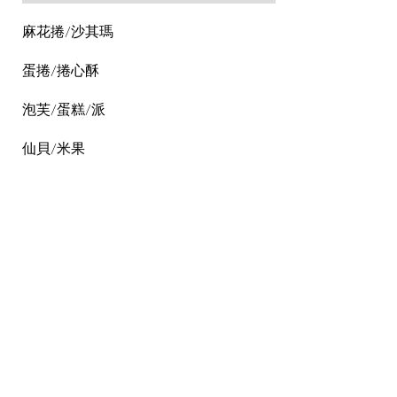
麻花捲/沙其瑪
蛋捲/捲心酥
泡芙/蛋糕/派
仙貝/米果