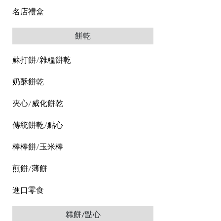
名店禮盒
餅乾
蘇打餅/雜糧餅乾
奶酥餅乾
夾心/威化餅乾
傳統餅乾/點心
棒棒餅/玉米棒
煎餅/薄餅
進口零食
糕餅/點心