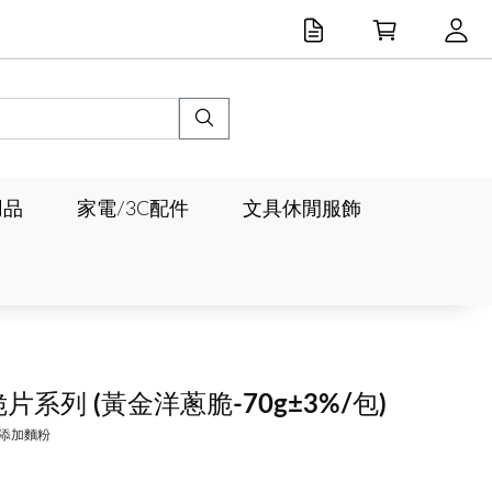
用品
家電/3C配件
文具休閒服飾
脆片系列
(黃金洋蔥脆-70g±3%/包)
添加麵粉