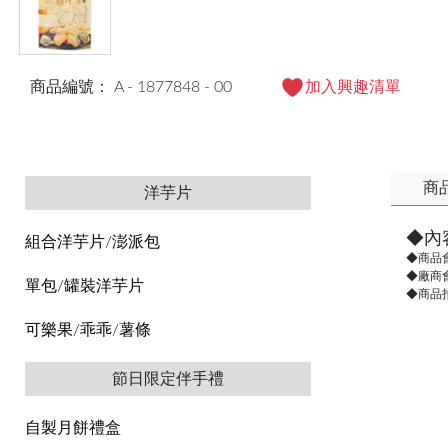
商品編號： A - 1877848 - 00
加入興趣清單
商
洋芋片
◆內
組合洋芋片/澎派包
◆商品
◆廠商
單包/罐裝洋芋片
◆商品
可樂果/乖乖/薯條
節日限定伴手禮
自製月餅禮盒