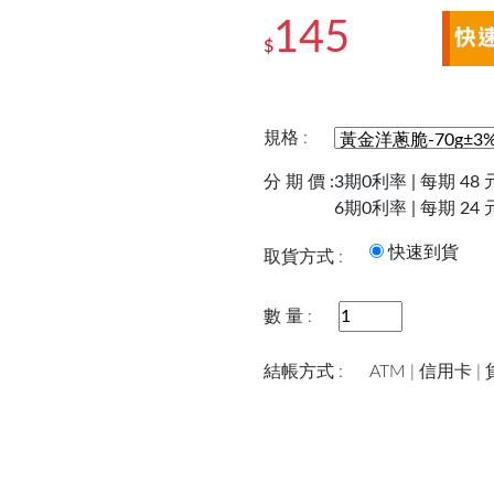
145
$
規格 :
分 期 價 :
3期0利率 | 每期 48 
6期0利率 | 每期 24 
快速到
取貨方式 :
數 量 :
結帳方式 :
ATM | 信用卡 