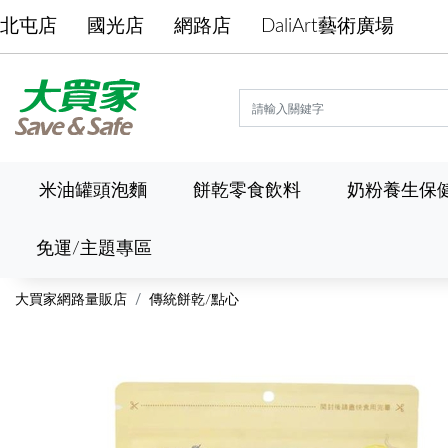
北屯店
國光店
網路店
DaliArt藝術廣場
米油罐頭泡麵
餅乾零食飲料
奶粉養生保
免運/主題專區
大買家網路量販店
傳統餅乾/點心