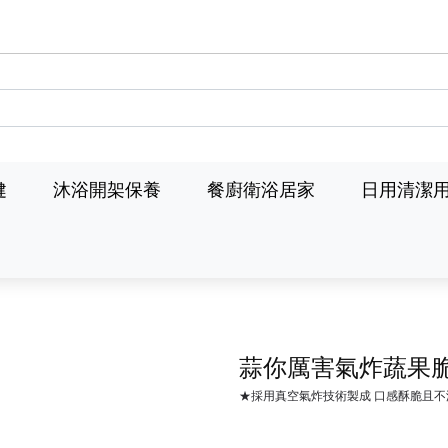
健
沐浴開架保養
餐廚衛浴居家
日用清潔
蒜你厲害氣炸蔬果
★採用真空氣炸技術製成 口感酥脆且不