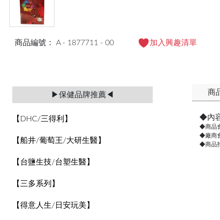
商品編號： A - 1877711 - 00
加入興趣清單
商
▶保健品牌推薦◀
◆內
【DHC/三得利】
◆商品
◆廠商
【船井/葡萄王/大研生醫】
◆商品
【台鹽生技/台塑生醫】
【三多系列】
【得意人生/日安玩美】