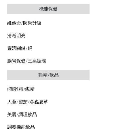
機能保健
維他命/防禦升級
清晰明亮
靈活關鍵/鈣
腸胃保健/三高循環
雞精/飲品
(滴)雞精/蜆精
人蔘/靈芝/冬蟲夏草
美麗/調理飲品
調養機能飲品