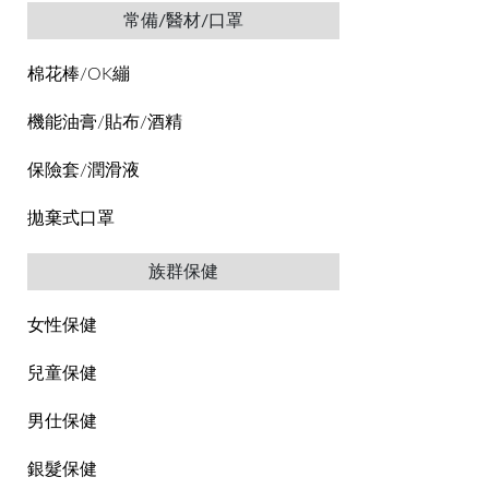
常備/醫材/口罩
棉花棒/OK繃
機能油膏/貼布/酒精
保險套/潤滑液
拋棄式口罩
族群保健
女性保健
兒童保健
男仕保健
銀髮保健