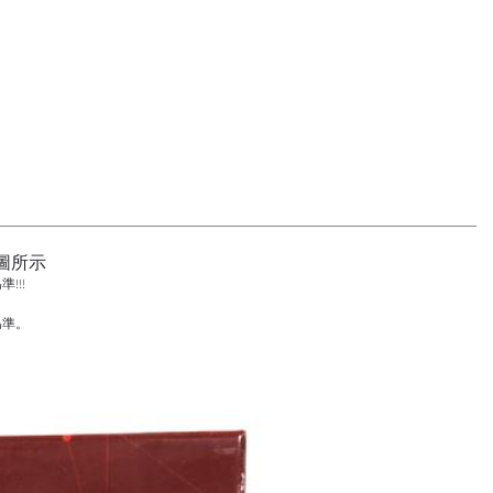
圖所示
!!!
為準。