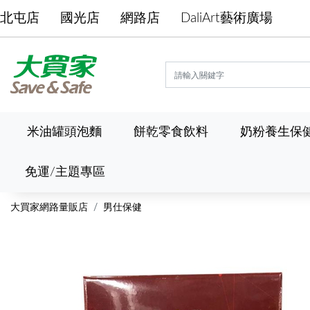
北屯店
國光店
網路店
DaliArt藝術廣場
米油罐頭泡麵
餅乾零食飲料
奶粉養生保
免運/主題專區
大買家網路量販店
男仕保健