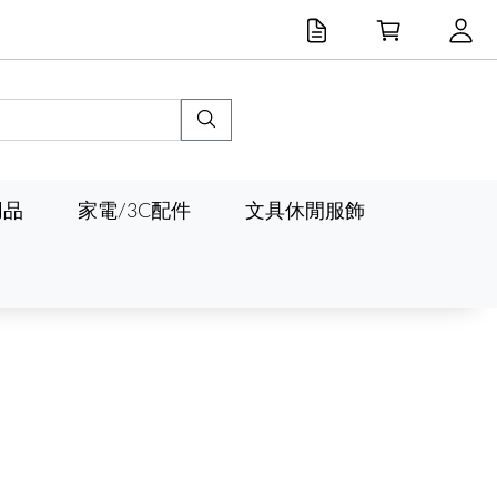
用品
家電/3C配件
文具休閒服飾