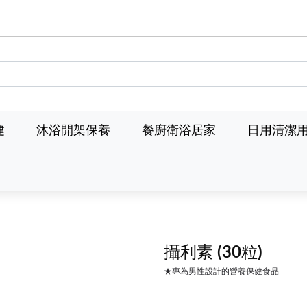
健
沐浴開架保養
餐廚衛浴居家
日用清潔
攝利素
(30粒)
★專為男性設計的營養保健食品