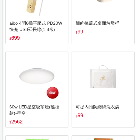
aibo 4開6插平壓式 PD20W
簡約搖蓋式桌面垃圾桶
快充 USB延長線(1.8米)
99
$
699
$
60w LED星空吸頂燈(遙控
可提內扣防纏繞洗衣袋
款)-星空
99
$
2562
$