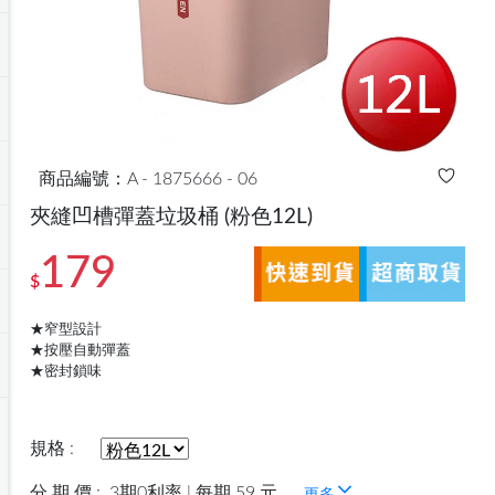
商品編號：A - 1875666 - 06
夾縫凹槽彈蓋垃圾桶
(粉色12L)
179
$
★窄型設計
★按壓自動彈蓋
★密封鎖味
規格 :
分 期 價 :
3期0利率 | 每期 59 元