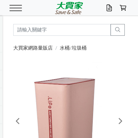
米/五穀/濃湯
休閒零嘴
養生保健/常備品
沐浴乳香皂
鍋具/飲水/廚房
衛生紙/濕巾
廚房家電
文具/辦公用品
冷凍免運
米/糙米
食用油
包麵
魚罐
初一十五拜拜懶
餅乾
糖果/蜜餞/果凍
茶飲料
雞精/飲品
奶粉
綠茶
即溶咖啡
沐浴乳
洗髮/護髮
牙 刷
潔顏產品
臉部保養
鍋具/餐具
掃除/清潔用具
寢具/家具
寵物食品
抽取衛生紙/濕巾
洗衣精
廚房/餐具清潔
衛生棉
箱購免運區
料理鍋具
除濕/清淨機
除塵家電
電腦周邊
文具用品
機車/腳踏車百貨
戶外/休閒用品
服飾內著
生鮮食品
食品免運
季節活動
大買家網路量販店
水桶/垃圾桶
油/調味料
美味餅乾
奶粉/穀麥片
美髮造型
掃除用具/照明/五金
衣物清潔
季節家電
汽機車百貨
箱購免運
五穀/南北貨
醬油.油膏.蠔油
碗麵/義大利麵
醬菜/玉米罐
零嘴
糕餅/點心
巧克力
果汁咖啡
機能保健
麥片/玉米片
紅茶
咖啡豆/粉/濾掛
香皂/洗手乳
造型髮品
牙膏/漱口水
卸妝/粉刺調理
面/眼膜
保鮮/微波
洗衣/曬衣用具
收納用品
寵物清潔/百貨
廚房紙巾/平版/
洗衣粉/皂
浴廁/水管清潔
嬰兒尿布
烤箱/微波/電磁爐
風扇/防蚊家電
美容家電
數位週邊
辦公文具/收納
汽車百貨
健身/按摩/瑜珈
配件
調理食品
清潔用品免運
店長推薦
泡麵 / 麵條
糖果/巧克力
特色茶品
口腔清潔
傢飾/收納/衛浴
居家清潔
生活家電
休閒/運動
主題專區
湯類/湯塊
調味用品
麵條/快煮麵/米粉
調理食品
堅果/海苔
洋芋片
碳酸/礦泉水
族群保健
沖調穀粉/隨手包
奶茶/花草茶
可可/糖/奶精
染髮產品
口腔配件
刮鬍用品
身體保養
飲水用具
電池/延長線
衛浴/毛巾
園藝用品
箱購免運區
漂白水/柔軟精
居家清潔/除濕芳
成人紙尿褲
快煮壺/烘碗機
電暖器
家用電器
手機/平板周邊
玩具/擺設小物
測量/護具/其他
男/女/機能包
居家/汽百用品
這夏不怕熱
罐頭調理包
飲料
咖啡/可可
臉部清潔
寵物/園藝
衛生棉/護墊
3C/電腦周邊/OA
服飾/配件
咖哩/沾拌醬/抹醬
箱購專區
肉鬆/肉醬罐
肉乾/豆乾
節日限定伴手禮
保久乳/豆米漿
常備/醫材/口罩
烏龍/普洱茶/其他
開架彩妝/防曬
廚房配件
燈泡/檯燈/照明
地墊/家飾品
日用活動區
箱購免運區
防蚊/殺蟲
咖啡機/果汁調理
辦公用具
球類/運動
戶外/室內鞋
綠意露營生活
開架/身體保養
成人/嬰兒紙尿褲
點心罐
機能飲料
▶保健品牌推薦
黑糖桂圓/蜂蜜醋
修繕/五金/祭祀
Previous
Next
箱購飲料