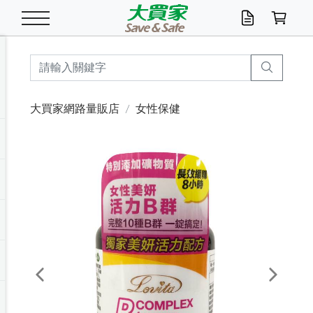
米/五穀/濃湯
休閒零嘴
養生保健/常備品
沐浴乳香皂
鍋具/飲水/廚房
衛生紙/濕巾
廚房家電
文具/辦公用品
冷凍免運
米/糙米
食用油
包麵
魚罐
初一十五拜拜懶
餅乾
糖果/蜜餞/果凍
茶飲料
雞精/飲品
奶粉
綠茶
即溶咖啡
沐浴乳
洗髮/護髮
牙 刷
潔顏產品
臉部保養
鍋具/餐具
掃除/清潔用具
寢具/家具
寵物食品
抽取衛生紙/濕巾
洗衣精
廚房/餐具清潔
衛生棉
箱購免運區
料理鍋具
除濕/清淨機
除塵家電
電腦周邊
文具用品
機車/腳踏車百貨
戶外/休閒用品
服飾內著
生鮮食品
食品免運
季節活動
大買家網路量販店
女性保健
油/調味料
美味餅乾
奶粉/穀麥片
美髮造型
掃除用具/照明/五金
衣物清潔
季節家電
汽機車百貨
箱購免運
五穀/南北貨
醬油.油膏.蠔油
碗麵/義大利麵
醬菜/玉米罐
零嘴
糕餅/點心
巧克力
果汁咖啡
機能保健
麥片/玉米片
紅茶
咖啡豆/粉/濾掛
香皂/洗手乳
造型髮品
牙膏/漱口水
卸妝/粉刺調理
面/眼膜
保鮮/微波
洗衣/曬衣用具
收納用品
寵物清潔/百貨
廚房紙巾/平版/
洗衣粉/皂
浴廁/水管清潔
嬰兒尿布
烤箱/微波/電磁爐
風扇/防蚊家電
美容家電
數位週邊
辦公文具/收納
汽車百貨
健身/按摩/瑜珈
配件
調理食品
清潔用品免運
店長推薦
泡麵 / 麵條
糖果/巧克力
特色茶品
口腔清潔
傢飾/收納/衛浴
居家清潔
生活家電
休閒/運動
主題專區
湯類/湯塊
調味用品
麵條/快煮麵/米粉
調理食品
堅果/海苔
洋芋片
碳酸/礦泉水
族群保健
沖調穀粉/隨手包
奶茶/花草茶
可可/糖/奶精
染髮產品
口腔配件
刮鬍用品
身體保養
飲水用具
電池/延長線
衛浴/毛巾
園藝用品
箱購免運區
漂白水/柔軟精
居家清潔/除濕芳
成人紙尿褲
快煮壺/烘碗機
電暖器
家用電器
手機/平板周邊
玩具/擺設小物
測量/護具/其他
男/女/機能包
居家/汽百用品
這夏不怕熱
罐頭調理包
飲料
咖啡/可可
臉部清潔
寵物/園藝
衛生棉/護墊
3C/電腦周邊/OA
服飾/配件
咖哩/沾拌醬/抹醬
箱購專區
肉鬆/肉醬罐
肉乾/豆乾
節日限定伴手禮
保久乳/豆米漿
常備/醫材/口罩
烏龍/普洱茶/其他
開架彩妝/防曬
廚房配件
燈泡/檯燈/照明
地墊/家飾品
日用活動區
箱購免運區
防蚊/殺蟲
咖啡機/果汁調理
辦公用具
球類/運動
戶外/室內鞋
綠意露營生活
開架/身體保養
成人/嬰兒紙尿褲
點心罐
機能飲料
▶保健品牌推薦
黑糖桂圓/蜂蜜醋
修繕/五金/祭祀
Previous
Next
箱購飲料