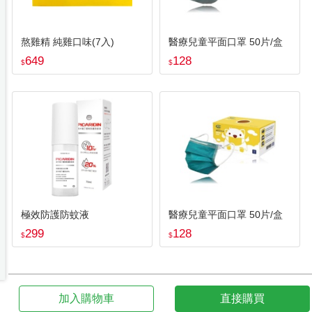
熬雞精 純雞口味(7入)
醫療兒童平面口罩 50片/盒
649
128
$
$
極效防護防蚊液
醫療兒童平面口罩 50片/盒
299
128
$
$
加入購物車
直接購買