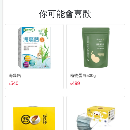
你可能會喜歡
海藻鈣
植物蛋白500g
540
499
$
$