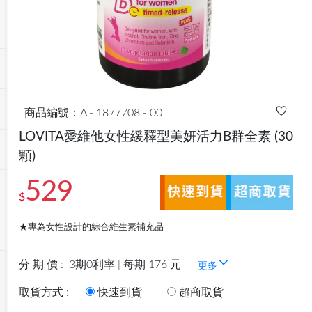
商品編號：A - 1877708 - 00
LOVITA愛維他女性緩釋型美妍活力B群全素
(30
顆)
529
$
★專為女性設計的綜合維生素補充品
分 期 價 :
3期0利率 | 每期 176 元
更多
取貨方式 :
快速到貨
超商取貨