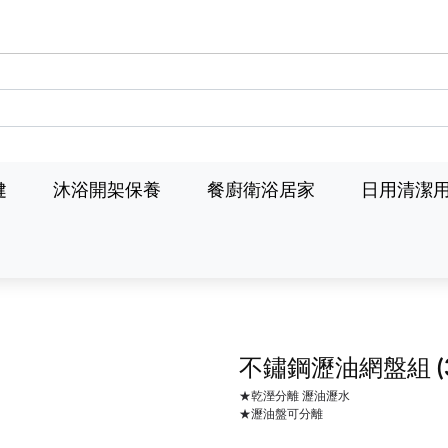
健
沐浴開架保養
餐廚衛浴居家
日用清潔
不鏽鋼瀝油網盤組
★乾溼分離 瀝油瀝水
★瀝油盤可分離