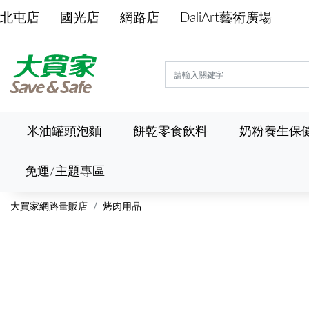
北屯店
國光店
網路店
DaliArt藝術廣場
米油罐頭泡麵
餅乾零食飲料
奶粉養生保
免運/主題專區
大買家網路量販店
烤肉用品