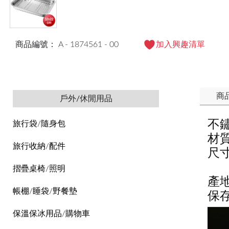
商品編號： A - 1874561 - 00
加入興趣清單
商
戶外/休閒用品
不鏽
旅行袋/隨身包
材質
旅行收納/配件
尺寸
網3
摺疊桌椅/照明
產
帳棚/睡袋/野餐墊
保
保溫保冰用品/購物車