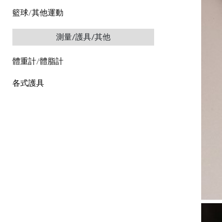
籃球/其他運動
測量/護具/其他
體重計/體脂計
各式護具