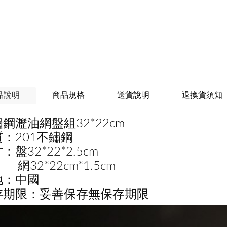
品說明
商品規格
送貨說明
退換貨須知
鋼瀝油網盤組32*22cm
：201不鏽鋼
：盤32*22*2.5cm
2*22cm*1.5cm
地：中國
存期限：妥善保存無保存期限