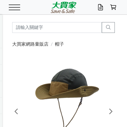
米/五穀/濃湯
休閒零嘴
養生保健/常備品
沐浴乳香皂
鍋具/飲水/廚房
衛生紙/濕巾
廚房家電
文具/辦公用品
冷凍免運
米/糙米
食用油
包麵
魚罐
初一十五拜拜懶
餅乾
糖果/蜜餞/果凍
茶飲料
雞精/飲品
奶粉
綠茶
即溶咖啡
沐浴乳
洗髮/護髮
牙 刷
潔顏產品
臉部保養
鍋具/餐具
掃除/清潔用具
寢具/家具
寵物食品
抽取衛生紙/濕巾
洗衣精
廚房/餐具清潔
衛生棉
箱購免運區
料理鍋具
除濕/清淨機
除塵家電
電腦周邊
文具用品
機車/腳踏車百貨
戶外/休閒用品
服飾內著
生鮮食品
食品免運
季節活動
大買家網路量販店
帽子
油/調味料
美味餅乾
奶粉/穀麥片
美髮造型
掃除用具/照明/五金
衣物清潔
季節家電
汽機車百貨
箱購免運
五穀/南北貨
醬油.油膏.蠔油
碗麵/義大利麵
醬菜/玉米罐
零嘴
糕餅/點心
巧克力
果汁咖啡
機能保健
麥片/玉米片
紅茶
咖啡豆/粉/濾掛
香皂/洗手乳
造型髮品
牙膏/漱口水
卸妝/粉刺調理
面/眼膜
保鮮/微波
洗衣/曬衣用具
收納用品
寵物清潔/百貨
廚房紙巾/平版/
洗衣粉/皂
浴廁/水管清潔
嬰兒尿布
烤箱/微波/電磁爐
風扇/防蚊家電
美容家電
數位週邊
辦公文具/收納
汽車百貨
健身/按摩/瑜珈
配件
調理食品
清潔用品免運
店長推薦
泡麵 / 麵條
糖果/巧克力
特色茶品
口腔清潔
傢飾/收納/衛浴
居家清潔
生活家電
休閒/運動
主題專區
湯類/湯塊
調味用品
麵條/快煮麵/米粉
調理食品
堅果/海苔
洋芋片
碳酸/礦泉水
族群保健
沖調穀粉/隨手包
奶茶/花草茶
可可/糖/奶精
染髮產品
口腔配件
刮鬍用品
身體保養
飲水用具
電池/延長線
衛浴/毛巾
園藝用品
箱購免運區
漂白水/柔軟精
居家清潔/除濕芳
成人紙尿褲
快煮壺/烘碗機
電暖器
家用電器
手機/平板周邊
玩具/擺設小物
測量/護具/其他
男/女/機能包
居家/汽百用品
這夏不怕熱
罐頭調理包
飲料
咖啡/可可
臉部清潔
寵物/園藝
衛生棉/護墊
3C/電腦周邊/OA
服飾/配件
咖哩/沾拌醬/抹醬
箱購專區
肉鬆/肉醬罐
肉乾/豆乾
節日限定伴手禮
保久乳/豆米漿
常備/醫材/口罩
烏龍/普洱茶/其他
開架彩妝/防曬
廚房配件
燈泡/檯燈/照明
地墊/家飾品
日用活動區
箱購免運區
防蚊/殺蟲
咖啡機/果汁調理
辦公用具
球類/運動
戶外/室內鞋
綠意露營生活
開架/身體保養
成人/嬰兒紙尿褲
點心罐
機能飲料
▶保健品牌推薦
黑糖桂圓/蜂蜜醋
修繕/五金/祭祀
Previous
Next
箱購飲料