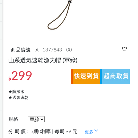
商品編號：A - 1877843 - 00
山系透氣速乾漁夫帽
(軍綠)
299
$
★防潑水
★透氣速乾
規格 :
分 期 價 :
3期0利率 | 每期 99 元
更多