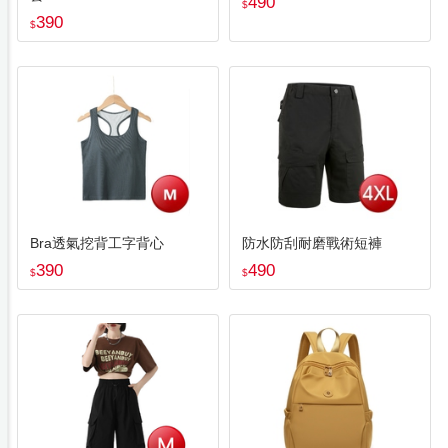
490
$
390
$
Bra透氣挖背工字背心
防水防刮耐磨戰術短褲
390
490
$
$