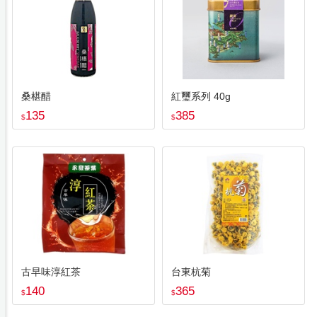
桑椹醋
紅璽系列 40g
135
385
$
$
古早味淳紅茶
台東杭菊
140
365
$
$