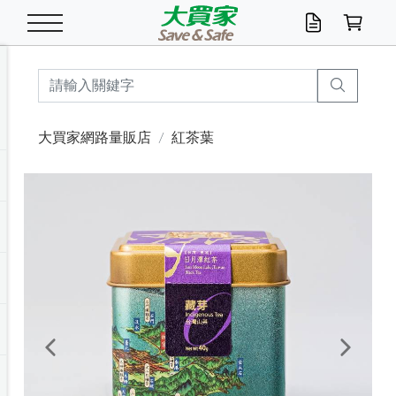
米/五穀/濃湯
休閒零嘴
養生保健/常備品
沐浴乳香皂
鍋具/飲水/廚房
衛生紙/濕巾
廚房家電
文具/辦公用品
冷凍免運
米/糙米
食用油
包麵
魚罐
初一十五拜拜懶
餅乾
糖果/蜜餞/果凍
茶飲料
雞精/飲品
奶粉
綠茶
即溶咖啡
沐浴乳
洗髮/護髮
牙 刷
潔顏產品
臉部保養
鍋具/餐具
掃除/清潔用具
寢具/家具
寵物食品
抽取衛生紙/濕巾
洗衣精
廚房/餐具清潔
衛生棉
箱購免運區
料理鍋具
除濕/清淨機
除塵家電
電腦周邊
文具用品
機車/腳踏車百貨
戶外/休閒用品
服飾內著
生鮮食品
食品免運
季節活動
大買家網路量販店
紅茶葉
油/調味料
美味餅乾
奶粉/穀麥片
美髮造型
掃除用具/照明/五金
衣物清潔
季節家電
汽機車百貨
箱購免運
五穀/南北貨
醬油.油膏.蠔油
碗麵/義大利麵
醬菜/玉米罐
零嘴
糕餅/點心
巧克力
果汁咖啡
機能保健
麥片/玉米片
紅茶
咖啡豆/粉/濾掛
香皂/洗手乳
造型髮品
牙膏/漱口水
卸妝/粉刺調理
面/眼膜
保鮮/微波
洗衣/曬衣用具
收納用品
寵物清潔/百貨
廚房紙巾/平版/
洗衣粉/皂
浴廁/水管清潔
嬰兒尿布
烤箱/微波/電磁爐
風扇/防蚊家電
美容家電
數位週邊
辦公文具/收納
汽車百貨
健身/按摩/瑜珈
配件
調理食品
清潔用品免運
店長推薦
泡麵 / 麵條
糖果/巧克力
特色茶品
口腔清潔
傢飾/收納/衛浴
居家清潔
生活家電
休閒/運動
主題專區
湯類/湯塊
調味用品
麵條/快煮麵/米粉
調理食品
堅果/海苔
洋芋片
碳酸/礦泉水
族群保健
沖調穀粉/隨手包
奶茶/花草茶
可可/糖/奶精
染髮產品
口腔配件
刮鬍用品
身體保養
飲水用具
電池/延長線
衛浴/毛巾
園藝用品
箱購免運區
漂白水/柔軟精
居家清潔/除濕芳
成人紙尿褲
快煮壺/烘碗機
電暖器
家用電器
手機/平板周邊
玩具/擺設小物
測量/護具/其他
男/女/機能包
居家/汽百用品
這夏不怕熱
罐頭調理包
飲料
咖啡/可可
臉部清潔
寵物/園藝
衛生棉/護墊
3C/電腦周邊/OA
服飾/配件
咖哩/沾拌醬/抹醬
箱購專區
肉鬆/肉醬罐
肉乾/豆乾
節日限定伴手禮
保久乳/豆米漿
常備/醫材/口罩
烏龍/普洱茶/其他
開架彩妝/防曬
廚房配件
燈泡/檯燈/照明
地墊/家飾品
日用活動區
箱購免運區
防蚊/殺蟲
咖啡機/果汁調理
辦公用具
球類/運動
戶外/室內鞋
綠意露營生活
開架/身體保養
成人/嬰兒紙尿褲
點心罐
機能飲料
▶保健品牌推薦
黑糖桂圓/蜂蜜醋
修繕/五金/祭祀
Previous
Next
箱購飲料