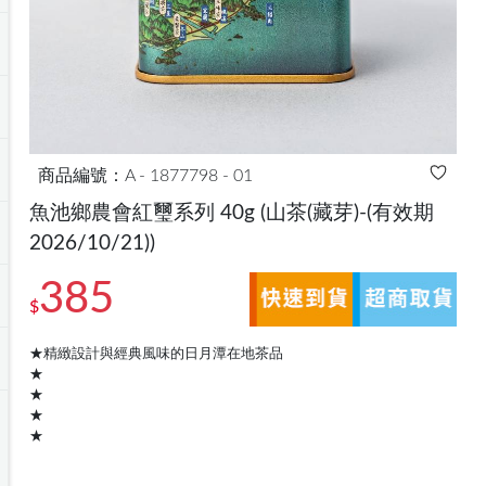
商品編號：A - 1877798 - 01
魚池鄉農會紅璽系列 40g
(山茶(藏芽)-(有效期
2026/10/21))
385
$
★精緻設計與經典風味的日月潭在地茶品
★
★
★
★