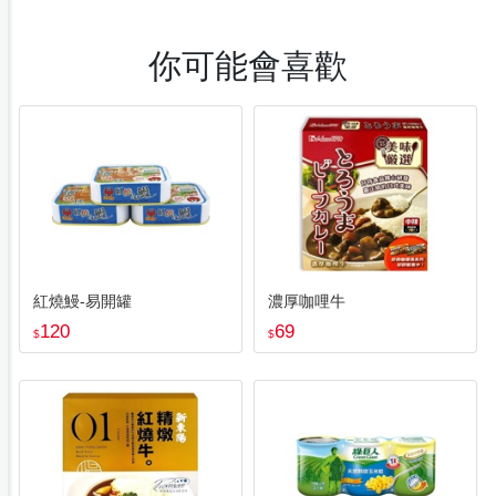
你可能會喜歡
紅燒鰻-易開罐
濃厚咖哩牛
120
69
$
$