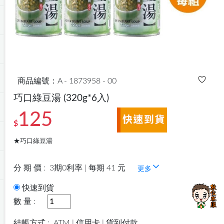
商品編號：A - 1873958 - 00
巧口綠豆湯
(320g*6入)
125
$
★巧口綠豆湯
分 期 價 :
3期0利率 | 每期 41 元
更多
快速到貨
數 量 :
結帳方式 :
ATM | 信用卡 | 貨到付款