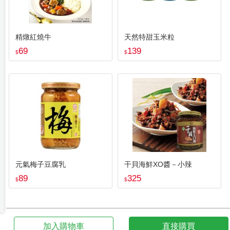
精燉紅燒牛
天然特甜玉米粒
69
139
$
$
元氣梅子豆腐乳
干貝海鮮XO醬－小辣
89
325
$
$
加入購物車
直接購買