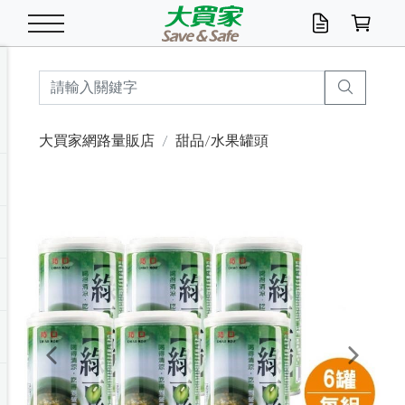
米/五穀/濃湯
休閒零嘴
養生保健/常備品
沐浴乳香皂
鍋具/飲水/廚房
衛生紙/濕巾
廚房家電
文具/辦公用品
冷凍免運
米/糙米
食用油
包麵
魚罐
初一十五拜拜懶
餅乾
糖果/蜜餞/果凍
茶飲料
雞精/飲品
奶粉
綠茶
即溶咖啡
沐浴乳
洗髮/護髮
牙 刷
潔顏產品
臉部保養
鍋具/餐具
掃除/清潔用具
寢具/家具
寵物食品
抽取衛生紙/濕巾
洗衣精
廚房/餐具清潔
衛生棉
箱購免運區
料理鍋具
除濕/清淨機
除塵家電
電腦周邊
文具用品
機車/腳踏車百貨
戶外/休閒用品
服飾內著
生鮮食品
食品免運
季節活動
大買家網路量販店
甜品/水果罐頭
油/調味料
美味餅乾
奶粉/穀麥片
美髮造型
掃除用具/照明/五金
衣物清潔
季節家電
汽機車百貨
箱購免運
五穀/南北貨
醬油.油膏.蠔油
碗麵/義大利麵
醬菜/玉米罐
零嘴
糕餅/點心
巧克力
果汁咖啡
機能保健
麥片/玉米片
紅茶
咖啡豆/粉/濾掛
香皂/洗手乳
造型髮品
牙膏/漱口水
卸妝/粉刺調理
面/眼膜
保鮮/微波
洗衣/曬衣用具
收納用品
寵物清潔/百貨
廚房紙巾/平版/
洗衣粉/皂
浴廁/水管清潔
嬰兒尿布
烤箱/微波/電磁爐
風扇/防蚊家電
美容家電
數位週邊
辦公文具/收納
汽車百貨
健身/按摩/瑜珈
配件
調理食品
清潔用品免運
店長推薦
泡麵 / 麵條
糖果/巧克力
特色茶品
口腔清潔
傢飾/收納/衛浴
居家清潔
生活家電
休閒/運動
主題專區
湯類/湯塊
調味用品
麵條/快煮麵/米粉
調理食品
堅果/海苔
洋芋片
碳酸/礦泉水
族群保健
沖調穀粉/隨手包
奶茶/花草茶
可可/糖/奶精
染髮產品
口腔配件
刮鬍用品
身體保養
飲水用具
電池/延長線
衛浴/毛巾
園藝用品
箱購免運區
漂白水/柔軟精
居家清潔/除濕芳
成人紙尿褲
快煮壺/烘碗機
電暖器
家用電器
手機/平板周邊
玩具/擺設小物
測量/護具/其他
男/女/機能包
居家/汽百用品
這夏不怕熱
罐頭調理包
飲料
咖啡/可可
臉部清潔
寵物/園藝
衛生棉/護墊
3C/電腦周邊/OA
服飾/配件
咖哩/沾拌醬/抹醬
箱購專區
肉鬆/肉醬罐
肉乾/豆乾
節日限定伴手禮
保久乳/豆米漿
常備/醫材/口罩
烏龍/普洱茶/其他
開架彩妝/防曬
廚房配件
燈泡/檯燈/照明
地墊/家飾品
日用活動區
箱購免運區
防蚊/殺蟲
咖啡機/果汁調理
辦公用具
球類/運動
戶外/室內鞋
綠意露營生活
開架/身體保養
成人/嬰兒紙尿褲
點心罐
機能飲料
▶保健品牌推薦
黑糖桂圓/蜂蜜醋
修繕/五金/祭祀
Previous
Next
箱購飲料