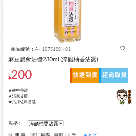
商品編號：A - 1875180 - 01
麻豆農會沾醬230ml
(淬釀柚香沾露)
200
$
★酸中帶甜
★清爽甘醇
★沾拌佐料首選
規格 :
分 期 價 :
3期0利率 | 每期 66 元