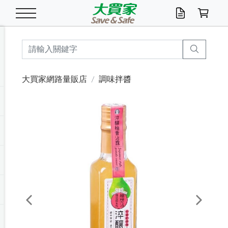
米/五穀/濃湯
休閒零嘴
養生保健/常備品
沐浴乳香皂
鍋具/飲水/廚房
衛生紙/濕巾
廚房家電
文具/辦公用品
冷凍免運
米/糙米
食用油
包麵
魚罐
初一十五拜拜懶
餅乾
糖果/蜜餞/果凍
茶飲料
雞精/飲品
奶粉
綠茶
即溶咖啡
沐浴乳
洗髮/護髮
牙 刷
潔顏產品
臉部保養
鍋具/餐具
掃除/清潔用具
寢具/家具
寵物食品
抽取衛生紙/濕巾
洗衣精
廚房/餐具清潔
衛生棉
箱購免運區
料理鍋具
除濕/清淨機
除塵家電
電腦周邊
文具用品
機車/腳踏車百貨
戶外/休閒用品
服飾內著
生鮮食品
食品免運
季節活動
大買家網路量販店
調味拌醬
油/調味料
美味餅乾
奶粉/穀麥片
美髮造型
掃除用具/照明/五金
衣物清潔
季節家電
汽機車百貨
箱購免運
五穀/南北貨
醬油.油膏.蠔油
碗麵/義大利麵
醬菜/玉米罐
零嘴
糕餅/點心
巧克力
果汁咖啡
機能保健
麥片/玉米片
紅茶
咖啡豆/粉/濾掛
香皂/洗手乳
造型髮品
牙膏/漱口水
卸妝/粉刺調理
面/眼膜
保鮮/微波
洗衣/曬衣用具
收納用品
寵物清潔/百貨
廚房紙巾/平版/
洗衣粉/皂
浴廁/水管清潔
嬰兒尿布
烤箱/微波/電磁爐
風扇/防蚊家電
美容家電
數位週邊
辦公文具/收納
汽車百貨
健身/按摩/瑜珈
配件
調理食品
清潔用品免運
店長推薦
泡麵 / 麵條
糖果/巧克力
特色茶品
口腔清潔
傢飾/收納/衛浴
居家清潔
生活家電
休閒/運動
主題專區
湯類/湯塊
調味用品
麵條/快煮麵/米粉
調理食品
堅果/海苔
洋芋片
碳酸/礦泉水
族群保健
沖調穀粉/隨手包
奶茶/花草茶
可可/糖/奶精
染髮產品
口腔配件
刮鬍用品
身體保養
飲水用具
電池/延長線
衛浴/毛巾
園藝用品
箱購免運區
漂白水/柔軟精
居家清潔/除濕芳
成人紙尿褲
快煮壺/烘碗機
電暖器
家用電器
手機/平板周邊
玩具/擺設小物
測量/護具/其他
男/女/機能包
居家/汽百用品
這夏不怕熱
罐頭調理包
飲料
咖啡/可可
臉部清潔
寵物/園藝
衛生棉/護墊
3C/電腦周邊/OA
服飾/配件
咖哩/沾拌醬/抹醬
箱購專區
肉鬆/肉醬罐
肉乾/豆乾
節日限定伴手禮
保久乳/豆米漿
常備/醫材/口罩
烏龍/普洱茶/其他
開架彩妝/防曬
廚房配件
燈泡/檯燈/照明
地墊/家飾品
日用活動區
箱購免運區
防蚊/殺蟲
咖啡機/果汁調理
辦公用具
球類/運動
戶外/室內鞋
綠意露營生活
開架/身體保養
成人/嬰兒紙尿褲
點心罐
機能飲料
▶保健品牌推薦
黑糖桂圓/蜂蜜醋
修繕/五金/祭祀
Previous
Next
箱購飲料