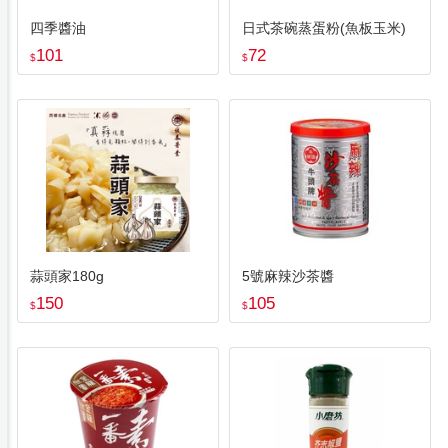
四季醬油
日式茶碗蒸蛋粉(魚板玉米)
101
72
$
$
蒜頭家180g
5號麻辣沙茶醬
150
105
$
$