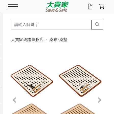
米/五穀/濃湯
休閒零嘴
養生保健/常備品
沐浴乳香皂
鍋具/飲水/廚房
衛生紙/濕巾
廚房家電
文具/辦公用品
冷凍免運
米/糙米
食用油
包麵
魚罐
初一十五拜拜懶
餅乾
糖果/蜜餞/果凍
茶飲料
雞精/飲品
奶粉
綠茶
即溶咖啡
沐浴乳
洗髮/護髮
牙 刷
潔顏產品
臉部保養
鍋具/餐具
掃除/清潔用具
寢具/家具
寵物食品
抽取衛生紙/濕巾
洗衣精
廚房/餐具清潔
衛生棉
箱購免運區
料理鍋具
除濕/清淨機
除塵家電
電腦周邊
文具用品
機車/腳踏車百貨
戶外/休閒用品
服飾內著
生鮮食品
食品免運
季節活動
大買家網路量販店
桌布/桌墊
油/調味料
美味餅乾
奶粉/穀麥片
美髮造型
掃除用具/照明/五金
衣物清潔
季節家電
汽機車百貨
箱購免運
五穀/南北貨
醬油.油膏.蠔油
碗麵/義大利麵
醬菜/玉米罐
零嘴
糕餅/點心
巧克力
果汁咖啡
機能保健
麥片/玉米片
紅茶
咖啡豆/粉/濾掛
香皂/洗手乳
造型髮品
牙膏/漱口水
卸妝/粉刺調理
面/眼膜
保鮮/微波
洗衣/曬衣用具
收納用品
寵物清潔/百貨
廚房紙巾/平版/
洗衣粉/皂
浴廁/水管清潔
嬰兒尿布
烤箱/微波/電磁爐
風扇/防蚊家電
美容家電
數位週邊
辦公文具/收納
汽車百貨
健身/按摩/瑜珈
配件
調理食品
清潔用品免運
店長推薦
泡麵 / 麵條
糖果/巧克力
特色茶品
口腔清潔
傢飾/收納/衛浴
居家清潔
生活家電
休閒/運動
主題專區
湯類/湯塊
調味用品
麵條/快煮麵/米粉
調理食品
堅果/海苔
洋芋片
碳酸/礦泉水
族群保健
沖調穀粉/隨手包
奶茶/花草茶
可可/糖/奶精
染髮產品
口腔配件
刮鬍用品
身體保養
飲水用具
電池/延長線
衛浴/毛巾
園藝用品
箱購免運區
漂白水/柔軟精
居家清潔/除濕芳
成人紙尿褲
快煮壺/烘碗機
電暖器
家用電器
手機/平板周邊
玩具/擺設小物
測量/護具/其他
男/女/機能包
居家/汽百用品
這夏不怕熱
罐頭調理包
飲料
咖啡/可可
臉部清潔
寵物/園藝
衛生棉/護墊
3C/電腦周邊/OA
服飾/配件
咖哩/沾拌醬/抹醬
箱購專區
肉鬆/肉醬罐
肉乾/豆乾
節日限定伴手禮
保久乳/豆米漿
常備/醫材/口罩
烏龍/普洱茶/其他
開架彩妝/防曬
廚房配件
燈泡/檯燈/照明
地墊/家飾品
日用活動區
箱購免運區
防蚊/殺蟲
咖啡機/果汁調理
辦公用具
球類/運動
戶外/室內鞋
綠意露營生活
開架/身體保養
成人/嬰兒紙尿褲
點心罐
機能飲料
▶保健品牌推薦
黑糖桂圓/蜂蜜醋
修繕/五金/祭祀
Previous
Next
箱購飲料