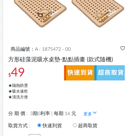
商品編號：A - 1875472 - 00
方形硅藻泥吸水桌墊-點點插畫
(款式隨機)
49
$
★隔熱防燙
★吸水速乾
★清洗方便
分 期 價 :
3期0利率 | 每期 16 元
更多
取貨方式 :
快速到貨
超商取貨