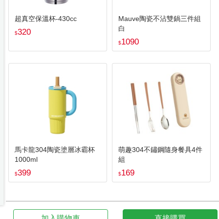
超真空保溫杯-430cc
Mauve陶瓷不沾雙鍋三件組
白
320
$
1090
$
馬卡龍304陶瓷塗層冰霸杯
萌趣304不鏽鋼隨身餐具4件
1000ml
組
399
169
$
$
加入購物車
直接購買