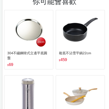
你可能會喜歡
304不鏽鋼韓式立邊平底圓
複底不沾雪平鍋22cm
盤
459
$
69
$