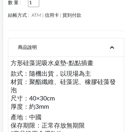
數 量 :
結帳方式 :
ATM | 信用卡 | 貨到付款
商品說明
方形硅藻泥吸水桌墊-點點插畫
款式：隨機出貨，以現場為主
材質：聚酯纖維、硅藻泥、橡膠硅藻發
泡
尺寸：40×30cm
厚度：約3mm
產地：中國
保存期限：正常存放無期限