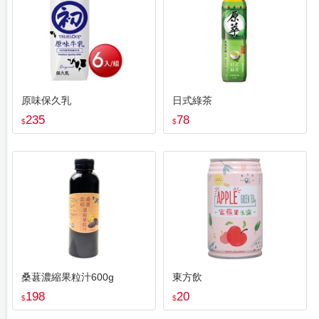
原味保久乳
日式綠茶
235
78
$
$
桑葚濃縮果粒汁600g
東方飲
198
20
$
$