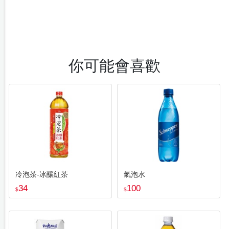
你可能會喜歡
冷泡茶-冰釀紅茶
氣泡水
34
100
$
$