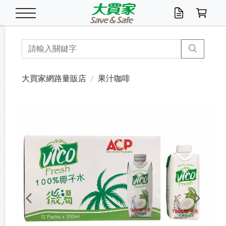
米/五穀/濃湯
休閒零嘴
養生保健/常備品
沐浴乳香皂
鍋具/飲水/廚房
衛生紙/濕巾
廚房家電
文具/辦公用品
冷凍免運
米/糙米
食用油
包麵
魚罐
初一十五拜拜懶
餅乾
糖果/蜜餞/果凍
茶飲料
雞精/飲品
奶粉
綠茶
即溶咖啡
沐浴乳
洗髮/護髮
牙 刷
潔顏產品
臉部保養
鍋具/餐具
掃除/清潔用具
寢具/家具
寵物食品
抽取衛生紙/濕巾
洗衣精
廚房/餐具清潔
衛生棉
箱購免運區
料理鍋具
除濕/清淨機
除塵家電
電腦周邊
文具用品
機車/腳踏車百貨
戶外/休閒用品
服飾內著
生鮮食品
食品免運
季節活動
大買家網路量販店
果汁咖啡
油/調味料
美味餅乾
奶粉/穀麥片
美髮造型
掃除用具/照明/五金
衣物清潔
季節家電
汽機車百貨
箱購免運
五穀/南北貨
醬油.油膏.蠔油
碗麵/義大利麵
醬菜/玉米罐
零嘴
糕餅/點心
巧克力
果汁咖啡
機能保健
麥片/玉米片
紅茶
咖啡豆/粉/濾掛
香皂/洗手乳
造型髮品
牙膏/漱口水
卸妝/粉刺調理
面/眼膜
保鮮/微波
洗衣/曬衣用具
收納用品
寵物清潔/百貨
廚房紙巾/平版/
洗衣粉/皂
浴廁/水管清潔
嬰兒尿布
烤箱/微波/電磁爐
風扇/防蚊家電
美容家電
數位週邊
辦公文具/收納
汽車百貨
健身/按摩/瑜珈
配件
調理食品
清潔用品免運
店長推薦
泡麵 / 麵條
糖果/巧克力
特色茶品
口腔清潔
傢飾/收納/衛浴
居家清潔
生活家電
休閒/運動
主題專區
湯類/湯塊
調味用品
麵條/快煮麵/米粉
調理食品
堅果/海苔
洋芋片
碳酸/礦泉水
族群保健
沖調穀粉/隨手包
奶茶/花草茶
可可/糖/奶精
染髮產品
口腔配件
刮鬍用品
身體保養
飲水用具
電池/延長線
衛浴/毛巾
園藝用品
箱購免運區
漂白水/柔軟精
居家清潔/除濕芳
成人紙尿褲
快煮壺/烘碗機
電暖器
家用電器
手機/平板周邊
玩具/擺設小物
測量/護具/其他
男/女/機能包
居家/汽百用品
這夏不怕熱
罐頭調理包
飲料
咖啡/可可
臉部清潔
寵物/園藝
衛生棉/護墊
3C/電腦周邊/OA
服飾/配件
咖哩/沾拌醬/抹醬
箱購專區
肉鬆/肉醬罐
肉乾/豆乾
節日限定伴手禮
保久乳/豆米漿
常備/醫材/口罩
烏龍/普洱茶/其他
開架彩妝/防曬
廚房配件
燈泡/檯燈/照明
地墊/家飾品
日用活動區
箱購免運區
防蚊/殺蟲
咖啡機/果汁調理
辦公用具
球類/運動
戶外/室內鞋
綠意露營生活
開架/身體保養
成人/嬰兒紙尿褲
點心罐
機能飲料
▶保健品牌推薦
黑糖桂圓/蜂蜜醋
修繕/五金/祭祀
Previous
Next
箱購飲料