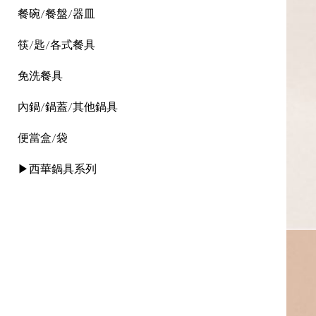
餐碗/餐盤/器皿
筷/匙/各式餐具
免洗餐具
內鍋/鍋蓋/其他鍋具
便當盒/袋
▶西華鍋具系列