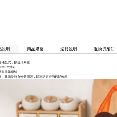
品說明
商品規格
送貨說明
退換貨須知
隨機款式，以現場為主
00D牛津布
便當保溫保鮮
醒：建議冷熱食物分開裝，以達到更好的保鮮效果