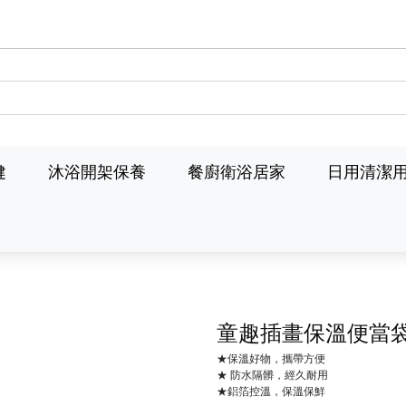
健
沐浴開架保養
餐廚衛浴居家
日用清潔
童趣插畫保溫便當
★保溫好物，攜帶方便
★ 防水隔髒，經久耐用
★鋁箔控溫，保溫保鮮