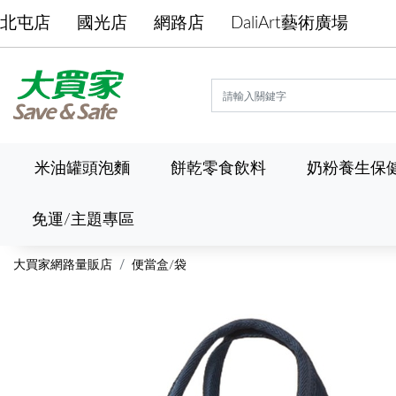
北屯店
國光店
網路店
DaliArt藝術廣場
米油罐頭泡麵
餅乾零食飲料
奶粉養生保
免運/主題專區
大買家網路量販店
便當盒/袋