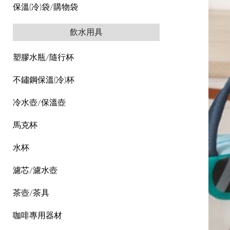
保溫(冷)袋/購物袋
飲水用具
塑膠水瓶/隨行杯
不鏽鋼保溫(冷)杯
冷水壺/保溫壺
馬克杯
水杯
濾芯/濾水壺
茶壺/茶具
咖啡專用器材