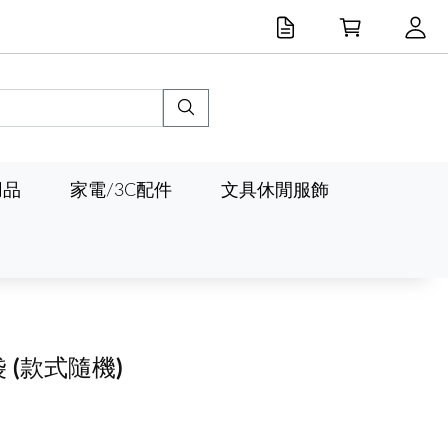
用品
家電/3C配件
文具休閒服飾
袋
(款式隨機)