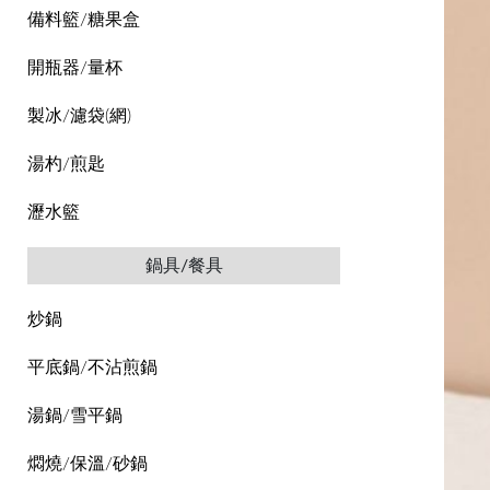
備料籃/糖果盒
開瓶器/量杯
製冰/濾袋(網)
湯杓/煎匙
瀝水籃
鍋具/餐具
炒鍋
平底鍋/不沾煎鍋
湯鍋/雪平鍋
燜燒/保溫/砂鍋