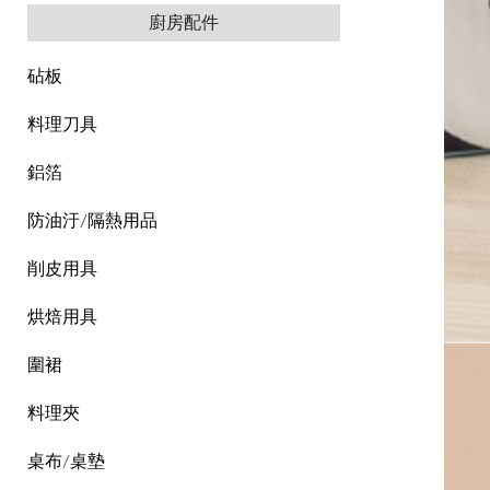
廚房配件
砧板
料理刀具
鋁箔
防油汙/隔熱用品
削皮用具
烘焙用具
圍裙
料理夾
桌布/桌墊