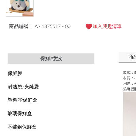
商品編號： A - 1875517 - 00
加入興趣清單
商
保鮮/微波
款式：
保鮮膜
材質：6
用途：
耐熱袋/夾鏈袋
溫馨提
塑料PP保鮮盒
玻璃保鮮盒
不鏽鋼保鮮盒