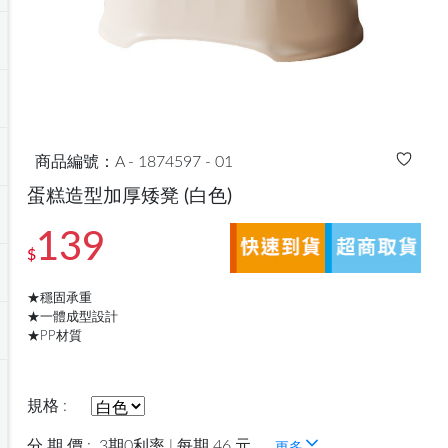
商品編號：A - 1874597 - 01
蛋糕造型加厚矮凳
(白色)
139
$
★穩固承重
★一體成型設計
★PP材質
規格 :
分 期 價 :
3期0利率 | 每期 46 元