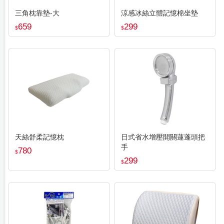
三角枕靠墊-大
涼感冰絲立體記憶棉坐墊
659
299
$
$
天絲舒柔記憶枕
日式省水增壓開關蓮蓬頭把
手
780
$
299
$