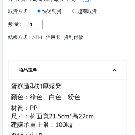
更多
取貨方式 :
快速到貨
超商取貨
數 量 :
結帳方式 :
ATM | 信用卡 | 貨到付款
商品說明
蛋糕造型加厚矮凳
顏色：綠色、白色、粉色
材質：PP
尺寸：椅面寬21.5cm*高22cm
建議承重上限：100kg