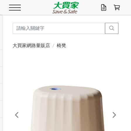
米/五穀/濃湯
休閒零嘴
養生保健/常備品
沐浴乳香皂
鍋具/飲水/廚房
衛生紙/濕巾
廚房家電
文具/辦公用品
冷凍免運
米/糙米
食用油
包麵
魚罐
初一十五拜拜懶
餅乾
糖果/蜜餞/果凍
茶飲料
雞精/飲品
奶粉
綠茶
即溶咖啡
沐浴乳
洗髮/護髮
牙 刷
潔顏產品
臉部保養
鍋具/餐具
掃除/清潔用具
寢具/家具
寵物食品
抽取衛生紙/濕巾
洗衣精
廚房/餐具清潔
衛生棉
箱購免運區
料理鍋具
除濕/清淨機
除塵家電
電腦周邊
文具用品
機車/腳踏車百貨
戶外/休閒用品
服飾內著
生鮮食品
食品免運
季節活動
大買家網路量販店
椅凳
油/調味料
美味餅乾
奶粉/穀麥片
美髮造型
掃除用具/照明/五金
衣物清潔
季節家電
汽機車百貨
箱購免運
五穀/南北貨
醬油.油膏.蠔油
碗麵/義大利麵
醬菜/玉米罐
零嘴
糕餅/點心
巧克力
果汁咖啡
機能保健
麥片/玉米片
紅茶
咖啡豆/粉/濾掛
香皂/洗手乳
造型髮品
牙膏/漱口水
卸妝/粉刺調理
面/眼膜
保鮮/微波
洗衣/曬衣用具
收納用品
寵物清潔/百貨
廚房紙巾/平版/
洗衣粉/皂
浴廁/水管清潔
嬰兒尿布
烤箱/微波/電磁爐
風扇/防蚊家電
美容家電
數位週邊
辦公文具/收納
汽車百貨
健身/按摩/瑜珈
配件
調理食品
清潔用品免運
店長推薦
泡麵 / 麵條
糖果/巧克力
特色茶品
口腔清潔
傢飾/收納/衛浴
居家清潔
生活家電
休閒/運動
主題專區
湯類/湯塊
調味用品
麵條/快煮麵/米粉
調理食品
堅果/海苔
洋芋片
碳酸/礦泉水
族群保健
沖調穀粉/隨手包
奶茶/花草茶
可可/糖/奶精
染髮產品
口腔配件
刮鬍用品
身體保養
飲水用具
電池/延長線
衛浴/毛巾
園藝用品
箱購免運區
漂白水/柔軟精
居家清潔/除濕芳
成人紙尿褲
快煮壺/烘碗機
電暖器
家用電器
手機/平板周邊
玩具/擺設小物
測量/護具/其他
男/女/機能包
居家/汽百用品
這夏不怕熱
罐頭調理包
飲料
咖啡/可可
臉部清潔
寵物/園藝
衛生棉/護墊
3C/電腦周邊/OA
服飾/配件
咖哩/沾拌醬/抹醬
箱購專區
肉鬆/肉醬罐
肉乾/豆乾
節日限定伴手禮
保久乳/豆米漿
常備/醫材/口罩
烏龍/普洱茶/其他
開架彩妝/防曬
廚房配件
燈泡/檯燈/照明
地墊/家飾品
日用活動區
箱購免運區
防蚊/殺蟲
咖啡機/果汁調理
辦公用具
球類/運動
戶外/室內鞋
綠意露營生活
開架/身體保養
成人/嬰兒紙尿褲
點心罐
機能飲料
▶保健品牌推薦
黑糖桂圓/蜂蜜醋
修繕/五金/祭祀
Previous
Next
箱購飲料