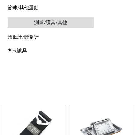
籃球/其他運動
測量/護具/其他
體重計/體脂計
各式護具