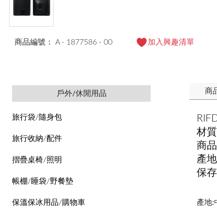
商品編號： A - 1877586 - 00
加入興趣清單
商
戶外/休閒用品
RI
旅行袋/隨身包
材質
旅行收納/配件
商品規
產地
摺疊桌椅/照明
保存
帳棚/睡袋/野餐墊
產地:
保溫保冰用品/購物車