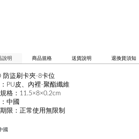
品說明
商品規格
送貨說明
退換貨須知
FD 防盜刷卡夾-8卡位
：PU皮、內裡-聚酯纖維
格：11.5×8×0.2cm
：中國
期限：正常使用無限制
中國