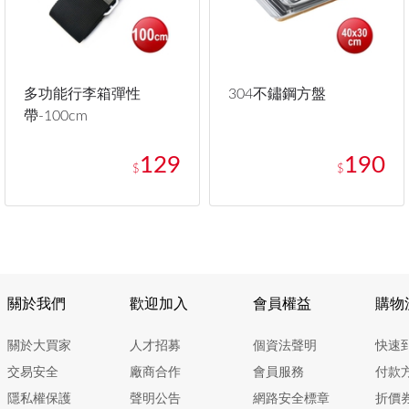
多功能行李箱彈性
304不鏽鋼方盤
帶-100cm
129
190
$
$
關於我們
歡迎加入
會員權益
購物
關於大買家
人才招募
個資法聲明
快速
交易安全
廠商合作
會員服務
付款
隱私權保護
聲明公告
網路安全標章
折價