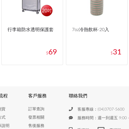
行李箱防水透明保護套
7oz冷熱飲杯-20入
69
31
$
$
流程
客戶服務
聯絡我們
到貨
訂單查詢
客服專線：(04)3707-5600
方式
發票相關
服務時間：週一到週五 9:00 ~ 
券說明
售後服務