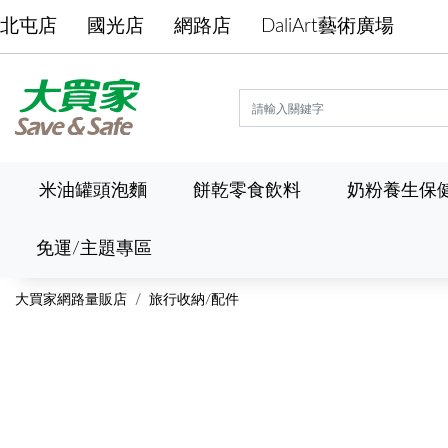
北屯店
國光店
網路店
DaliArt藝術廣場
米油罐頭泡麵
餅乾零食飲料
奶粉養生保
免運/主題專區
大買家網路量販店
旅行收納/配件