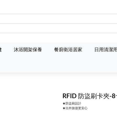
健
沐浴開架保養
餐廚衛浴居家
日用清潔
RFID 防盜刷卡夾-
★防盜刷設計
★出外旅遊更安心