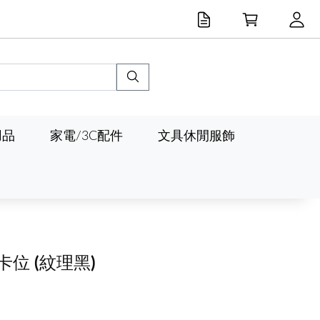
用品
家電/3C配件
文具休閒服飾
8卡位
(紋理黑)