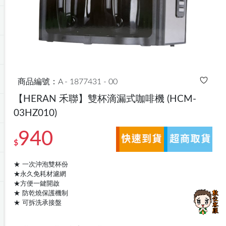
商品編號：A - 1877431 - 00
【HERAN 禾聯】雙杯滴漏式咖啡機
(HCM-
03HZ010)
940
$
★ 一次沖泡雙杯份
★永久免耗材濾網
★方便一鍵開啟
★ 防乾燒保護機制
★ 可拆洗承接盤