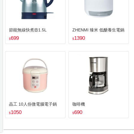
節能無線快煮壺1.5L
ZHENMI 臻米 低醣養生電鍋
699
1390
$
$
晶工 10人份微電腦電子鍋
咖啡機
1050
690
$
$