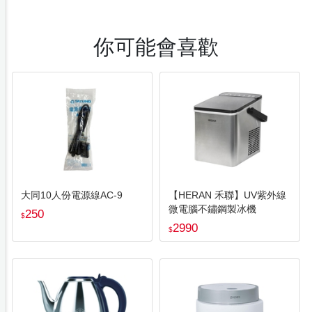
你可能會喜歡
大同10人份電源線AC-9
【HERAN 禾聯】UV紫外線
微電腦不鏽鋼製冰機
250
$
2990
$