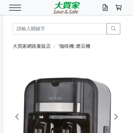
米/五穀/濃湯
休閒零嘴
養生保健/常備品
沐浴乳香皂
鍋具/飲水/廚房
衛生紙/濕巾
廚房家電
文具/辦公用品
冷凍免運
米/糙米
食用油
包麵
魚罐
初一十五拜拜懶
餅乾
糖果/蜜餞/果凍
茶飲料
雞精/飲品
奶粉
綠茶
即溶咖啡
沐浴乳
洗髮/護髮
牙 刷
潔顏產品
臉部保養
鍋具/餐具
掃除/清潔用具
寢具/家具
寵物食品
抽取衛生紙/濕巾
洗衣精
廚房/餐具清潔
衛生棉
箱購免運區
料理鍋具
除濕/清淨機
除塵家電
電腦周邊
文具用品
機車/腳踏車百貨
戶外/休閒用品
服飾內著
生鮮食品
食品免運
季節活動
大買家網路量販店
*咖啡機/磨豆機
油/調味料
美味餅乾
奶粉/穀麥片
美髮造型
掃除用具/照明/五金
衣物清潔
季節家電
汽機車百貨
箱購免運
五穀/南北貨
醬油.油膏.蠔油
碗麵/義大利麵
醬菜/玉米罐
零嘴
糕餅/點心
巧克力
果汁咖啡
機能保健
麥片/玉米片
紅茶
咖啡豆/粉/濾掛
香皂/洗手乳
造型髮品
牙膏/漱口水
卸妝/粉刺調理
面/眼膜
保鮮/微波
洗衣/曬衣用具
收納用品
寵物清潔/百貨
廚房紙巾/平版/
洗衣粉/皂
浴廁/水管清潔
嬰兒尿布
烤箱/微波/電磁爐
風扇/防蚊家電
美容家電
數位週邊
辦公文具/收納
汽車百貨
健身/按摩/瑜珈
配件
調理食品
清潔用品免運
店長推薦
泡麵 / 麵條
糖果/巧克力
特色茶品
口腔清潔
傢飾/收納/衛浴
居家清潔
生活家電
休閒/運動
主題專區
湯類/湯塊
調味用品
麵條/快煮麵/米粉
調理食品
堅果/海苔
洋芋片
碳酸/礦泉水
族群保健
沖調穀粉/隨手包
奶茶/花草茶
可可/糖/奶精
染髮產品
口腔配件
刮鬍用品
身體保養
飲水用具
電池/延長線
衛浴/毛巾
園藝用品
箱購免運區
漂白水/柔軟精
居家清潔/除濕芳
成人紙尿褲
快煮壺/烘碗機
電暖器
家用電器
手機/平板周邊
玩具/擺設小物
測量/護具/其他
男/女/機能包
居家/汽百用品
這夏不怕熱
罐頭調理包
飲料
咖啡/可可
臉部清潔
寵物/園藝
衛生棉/護墊
3C/電腦周邊/OA
服飾/配件
咖哩/沾拌醬/抹醬
箱購專區
肉鬆/肉醬罐
肉乾/豆乾
節日限定伴手禮
保久乳/豆米漿
常備/醫材/口罩
烏龍/普洱茶/其他
開架彩妝/防曬
廚房配件
燈泡/檯燈/照明
地墊/家飾品
日用活動區
箱購免運區
防蚊/殺蟲
咖啡機/果汁調理
辦公用具
球類/運動
戶外/室內鞋
綠意露營生活
開架/身體保養
成人/嬰兒紙尿褲
點心罐
機能飲料
▶保健品牌推薦
黑糖桂圓/蜂蜜醋
修繕/五金/祭祀
Previous
Next
箱購飲料