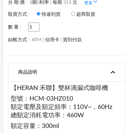
分 期 價 :
3期0利率 | 每期 313 元
更多
取貨方式 :
快速到貨
超商取貨
數 量 :
結帳方式 :
ATM | 信用卡 | 貨到付款
商品說明
【HERAN 禾聯】雙杯滴漏式咖啡機
型號：HCM-03HZ010
額定電壓及額定頻率：110V~，60Hz
總額定消耗電功率：460W
額定容量：300ml