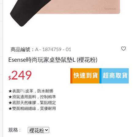
商品編號：A - 1874759 - 01
Esense時尚玩家桌墊鼠墊L
(櫻花粉)
249
$
★表面PU皮革，防水耐髒
★滑鼠適用面料，控制精準
★底部天然橡膠，緊貼穩定
★雙面精細縫線，質優耐用
規格 :