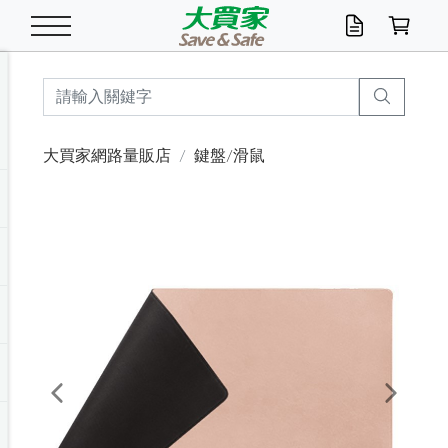
米/五穀/濃湯
休閒零嘴
養生保健/常備品
沐浴乳香皂
鍋具/飲水/廚房
衛生紙/濕巾
廚房家電
文具/辦公用品
冷凍免運
米/糙米
食用油
包麵
魚罐
初一十五拜拜懶
餅乾
糖果/蜜餞/果凍
茶飲料
雞精/飲品
奶粉
綠茶
即溶咖啡
沐浴乳
洗髮/護髮
牙 刷
潔顏產品
臉部保養
鍋具/餐具
掃除/清潔用具
寢具/家具
寵物食品
抽取衛生紙/濕巾
洗衣精
廚房/餐具清潔
衛生棉
箱購免運區
料理鍋具
除濕/清淨機
除塵家電
電腦周邊
文具用品
機車/腳踏車百貨
戶外/休閒用品
服飾內著
生鮮食品
食品免運
季節活動
大買家網路量販店
鍵盤/滑鼠
油/調味料
美味餅乾
奶粉/穀麥片
美髮造型
掃除用具/照明/五金
衣物清潔
季節家電
汽機車百貨
箱購免運
五穀/南北貨
醬油.油膏.蠔油
碗麵/義大利麵
醬菜/玉米罐
零嘴
糕餅/點心
巧克力
果汁咖啡
機能保健
麥片/玉米片
紅茶
咖啡豆/粉/濾掛
香皂/洗手乳
造型髮品
牙膏/漱口水
卸妝/粉刺調理
面/眼膜
保鮮/微波
洗衣/曬衣用具
收納用品
寵物清潔/百貨
廚房紙巾/平版/
洗衣粉/皂
浴廁/水管清潔
嬰兒尿布
烤箱/微波/電磁爐
風扇/防蚊家電
美容家電
數位週邊
辦公文具/收納
汽車百貨
健身/按摩/瑜珈
配件
調理食品
清潔用品免運
店長推薦
泡麵 / 麵條
糖果/巧克力
特色茶品
口腔清潔
傢飾/收納/衛浴
居家清潔
生活家電
休閒/運動
主題專區
湯類/湯塊
調味用品
麵條/快煮麵/米粉
調理食品
堅果/海苔
洋芋片
碳酸/礦泉水
族群保健
沖調穀粉/隨手包
奶茶/花草茶
可可/糖/奶精
染髮產品
口腔配件
刮鬍用品
身體保養
飲水用具
電池/延長線
衛浴/毛巾
園藝用品
箱購免運區
漂白水/柔軟精
居家清潔/除濕芳
成人紙尿褲
快煮壺/烘碗機
電暖器
家用電器
手機/平板周邊
玩具/擺設小物
測量/護具/其他
男/女/機能包
居家/汽百用品
這夏不怕熱
罐頭調理包
飲料
咖啡/可可
臉部清潔
寵物/園藝
衛生棉/護墊
3C/電腦周邊/OA
服飾/配件
咖哩/沾拌醬/抹醬
箱購專區
肉鬆/肉醬罐
肉乾/豆乾
節日限定伴手禮
保久乳/豆米漿
常備/醫材/口罩
烏龍/普洱茶/其他
開架彩妝/防曬
廚房配件
燈泡/檯燈/照明
地墊/家飾品
日用活動區
箱購免運區
防蚊/殺蟲
咖啡機/果汁調理
辦公用具
球類/運動
戶外/室內鞋
綠意露營生活
開架/身體保養
成人/嬰兒紙尿褲
點心罐
機能飲料
▶保健品牌推薦
黑糖桂圓/蜂蜜醋
修繕/五金/祭祀
Previous
Next
箱購飲料