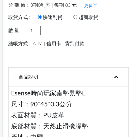
分 期 價 :
3期0利率 | 每期 83 元
更多
取貨方式 :
快速到貨
超商取貨
數 量 :
結帳方式 :
ATM | 信用卡 | 貨到付款
商品說明
Esense時尚玩家桌墊鼠墊L
尺寸：90*45*0.3公分
表面材質：PU皮革
底部材質：天然止滑橡膠墊