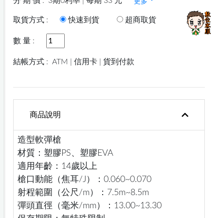
分 期 價 :
3期0利率 | 每期 33 元
更多
取貨方式 :
快速到貨
超商取貨
數 量 :
結帳方式 :
ATM | 信用卡 | 貨到付款
商品說明
造型軟彈槍
材質：塑膠PS、塑膠EVA
適用年齡：14歲以上
槍口動能（焦耳/J）：0.060~0.070
射程範圍（公尺/m）：7.5m~8.5m
彈頭直徑（毫米/mm）：13.00~13.30