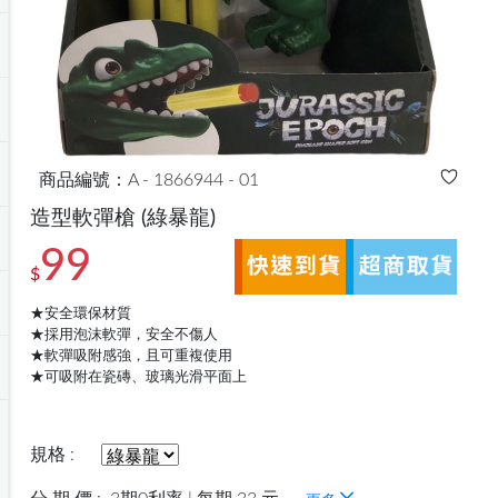
商品編號：A - 1866944 - 01
造型軟彈槍
(綠暴龍)
99
$
★安全環保材質
★採用泡沫軟彈，安全不傷人
★軟彈吸附感強，且可重複使用
★可吸附在瓷磚、玻璃光滑平面上
規格 :