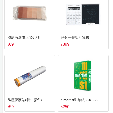
簡約漸層修正帶6入組
語音手寫板計算機
69
399
$
$
防塵保護貼(養生膠帶)
Smartist影印紙 70G A3
59
250
$
$