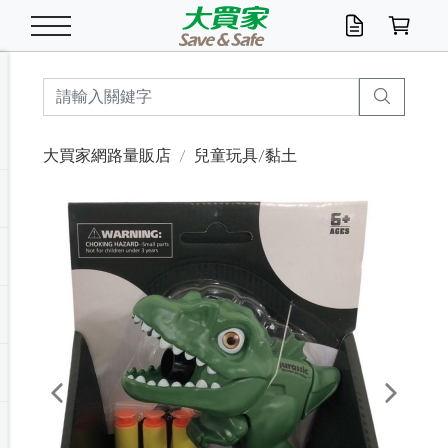
米/五穀/濃湯
休閒零嘴
養生保健/常備品
沐浴乳香皂
鍋具/飲水/廚房
衛生紙/濕巾
廚房家電
文具/辦公用品
冷凍免運
米/糙米
食用油
包麵
魚罐
初一十五拜拜懶
餅乾
糖果/蜜餞/果凍
茶飲料
雞精/飲品
奶粉
綠茶
即溶咖啡
沐浴乳
洗髮/護髮
牙 刷
潔顏產品
臉部保養
鍋具/餐具
掃除/清潔用具
寢具/家具
寵物食品
抽取衛生紙/濕巾
洗衣精
廚房/餐具清潔
衛生棉
箱購免運區
料理鍋具
除濕/清淨機
除塵家電
電腦周邊
文具用品
機車/腳踏車百貨
戶外/休閒用品
服飾內著
生鮮食品
食品免運
季節活動
大買家網路量販店
兒童玩具/黏土
油/調味料
美味餅乾
奶粉/穀麥片
美髮造型
掃除用具/照明/五金
衣物清潔
季節家電
汽機車百貨
箱購免運
五穀/南北貨
醬油.油膏.蠔油
碗麵/義大利麵
醬菜/玉米罐
零嘴
糕餅/點心
巧克力
果汁咖啡
機能保健
麥片/玉米片
紅茶
咖啡豆/粉/濾掛
香皂/洗手乳
造型髮品
牙膏/漱口水
卸妝/粉刺調理
面/眼膜
保鮮/微波
洗衣/曬衣用具
收納用品
寵物清潔/百貨
廚房紙巾/平版/
洗衣粉/皂
浴廁/水管清潔
嬰兒尿布
烤箱/微波/電磁爐
風扇/防蚊家電
美容家電
數位週邊
辦公文具/收納
汽車百貨
健身/按摩/瑜珈
配件
調理食品
清潔用品免運
店長推薦
泡麵 / 麵條
糖果/巧克力
特色茶品
口腔清潔
傢飾/收納/衛浴
居家清潔
生活家電
休閒/運動
主題專區
湯類/湯塊
調味用品
麵條/快煮麵/米粉
調理食品
堅果/海苔
洋芋片
碳酸/礦泉水
族群保健
沖調穀粉/隨手包
奶茶/花草茶
可可/糖/奶精
染髮產品
口腔配件
刮鬍用品
身體保養
飲水用具
電池/延長線
衛浴/毛巾
園藝用品
箱購免運區
漂白水/柔軟精
居家清潔/除濕芳
成人紙尿褲
快煮壺/烘碗機
電暖器
家用電器
手機/平板周邊
玩具/擺設小物
測量/護具/其他
男/女/機能包
居家/汽百用品
這夏不怕熱
罐頭調理包
飲料
咖啡/可可
臉部清潔
寵物/園藝
衛生棉/護墊
3C/電腦周邊/OA
服飾/配件
咖哩/沾拌醬/抹醬
箱購專區
肉鬆/肉醬罐
肉乾/豆乾
節日限定伴手禮
保久乳/豆米漿
常備/醫材/口罩
烏龍/普洱茶/其他
開架彩妝/防曬
廚房配件
燈泡/檯燈/照明
地墊/家飾品
日用活動區
箱購免運區
防蚊/殺蟲
咖啡機/果汁調理
辦公用具
球類/運動
戶外/室內鞋
綠意露營生活
開架/身體保養
成人/嬰兒紙尿褲
點心罐
機能飲料
▶保健品牌推薦
黑糖桂圓/蜂蜜醋
修繕/五金/祭祀
Previous
Next
箱購飲料