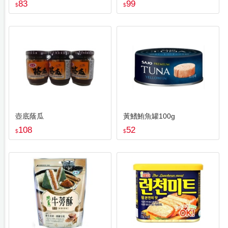
83
99
$
$
壺底蔭瓜
黃鰭鮪魚罐100g
108
52
$
$