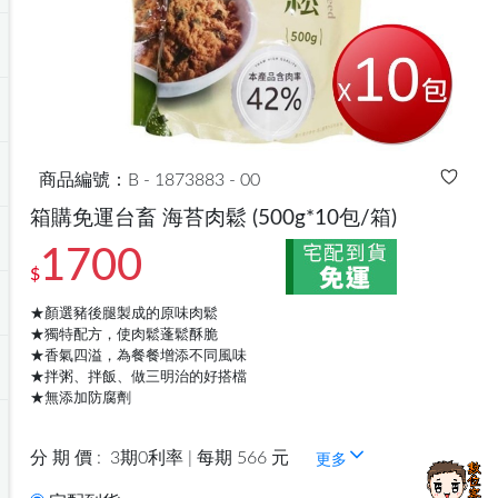
商品編號：B - 1873883 - 00
箱購免運台畜 海苔肉鬆
(500g*10包/箱)
1700
$
★顏選豬後腿製成的原味肉鬆
★獨特配方，使肉鬆蓬鬆酥脆
★香氣四溢，為餐餐增添不同風味
★拌粥、拌飯、做三明治的好搭檔
★無添加防腐劑
分 期 價 :
3期0利率 | 每期 566 元
更多