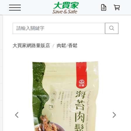
米/五穀/濃湯
休閒零嘴
養生保健/常備品
沐浴乳香皂
鍋具/飲水/廚房
衛生紙/濕巾
廚房家電
文具/辦公用品
冷凍免運
米/糙米
食用油
包麵
魚罐
初一十五拜拜懶
餅乾
糖果/蜜餞/果凍
茶飲料
雞精/飲品
奶粉
綠茶
即溶咖啡
沐浴乳
洗髮/護髮
牙 刷
潔顏產品
臉部保養
鍋具/餐具
掃除/清潔用具
寢具/家具
寵物食品
抽取衛生紙/濕巾
洗衣精
廚房/餐具清潔
衛生棉
箱購免運區
料理鍋具
除濕/清淨機
除塵家電
電腦周邊
文具用品
機車/腳踏車百貨
戶外/休閒用品
服飾內著
生鮮食品
食品免運
季節活動
大買家網路量販店
肉鬆/香鬆
油/調味料
美味餅乾
奶粉/穀麥片
美髮造型
掃除用具/照明/五金
衣物清潔
季節家電
汽機車百貨
箱購免運
五穀/南北貨
醬油.油膏.蠔油
碗麵/義大利麵
醬菜/玉米罐
零嘴
糕餅/點心
巧克力
果汁咖啡
機能保健
麥片/玉米片
紅茶
咖啡豆/粉/濾掛
香皂/洗手乳
造型髮品
牙膏/漱口水
卸妝/粉刺調理
面/眼膜
保鮮/微波
洗衣/曬衣用具
收納用品
寵物清潔/百貨
廚房紙巾/平版/
洗衣粉/皂
浴廁/水管清潔
嬰兒尿布
烤箱/微波/電磁爐
風扇/防蚊家電
美容家電
數位週邊
辦公文具/收納
汽車百貨
健身/按摩/瑜珈
配件
調理食品
清潔用品免運
店長推薦
泡麵 / 麵條
糖果/巧克力
特色茶品
口腔清潔
傢飾/收納/衛浴
居家清潔
生活家電
休閒/運動
主題專區
湯類/湯塊
調味用品
麵條/快煮麵/米粉
調理食品
堅果/海苔
洋芋片
碳酸/礦泉水
族群保健
沖調穀粉/隨手包
奶茶/花草茶
可可/糖/奶精
染髮產品
口腔配件
刮鬍用品
身體保養
飲水用具
電池/延長線
衛浴/毛巾
園藝用品
箱購免運區
漂白水/柔軟精
居家清潔/除濕芳
成人紙尿褲
快煮壺/烘碗機
電暖器
家用電器
手機/平板周邊
玩具/擺設小物
測量/護具/其他
男/女/機能包
居家/汽百用品
這夏不怕熱
罐頭調理包
飲料
咖啡/可可
臉部清潔
寵物/園藝
衛生棉/護墊
3C/電腦周邊/OA
服飾/配件
咖哩/沾拌醬/抹醬
箱購專區
肉鬆/肉醬罐
肉乾/豆乾
節日限定伴手禮
保久乳/豆米漿
常備/醫材/口罩
烏龍/普洱茶/其他
開架彩妝/防曬
廚房配件
燈泡/檯燈/照明
地墊/家飾品
日用活動區
箱購免運區
防蚊/殺蟲
咖啡機/果汁調理
辦公用具
球類/運動
戶外/室內鞋
綠意露營生活
開架/身體保養
成人/嬰兒紙尿褲
點心罐
機能飲料
▶保健品牌推薦
黑糖桂圓/蜂蜜醋
修繕/五金/祭祀
Previous
Next
箱購飲料