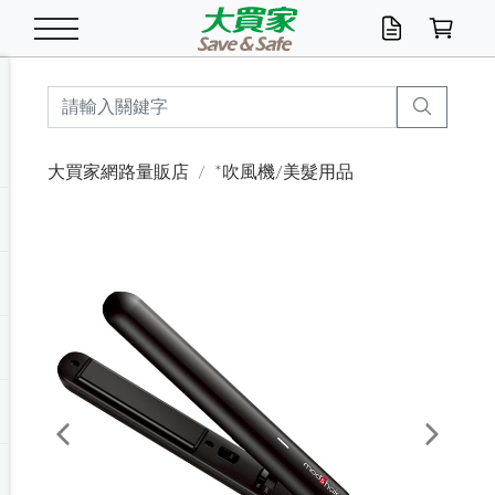
米/五穀/濃湯
休閒零嘴
養生保健/常備品
沐浴乳香皂
鍋具/飲水/廚房
衛生紙/濕巾
廚房家電
文具/辦公用品
冷凍免運
米/糙米
食用油
包麵
魚罐
初一十五拜拜懶
餅乾
糖果/蜜餞/果凍
茶飲料
雞精/飲品
奶粉
綠茶
即溶咖啡
沐浴乳
洗髮/護髮
牙 刷
潔顏產品
臉部保養
鍋具/餐具
掃除/清潔用具
寢具/家具
寵物食品
抽取衛生紙/濕巾
洗衣精
廚房/餐具清潔
衛生棉
箱購免運區
料理鍋具
除濕/清淨機
除塵家電
電腦周邊
文具用品
機車/腳踏車百貨
戶外/休閒用品
服飾內著
生鮮食品
食品免運
季節活動
大買家網路量販店
*吹風機/美髮用品
油/調味料
美味餅乾
奶粉/穀麥片
美髮造型
掃除用具/照明/五金
衣物清潔
季節家電
汽機車百貨
箱購免運
五穀/南北貨
醬油.油膏.蠔油
碗麵/義大利麵
醬菜/玉米罐
零嘴
糕餅/點心
巧克力
果汁咖啡
機能保健
麥片/玉米片
紅茶
咖啡豆/粉/濾掛
香皂/洗手乳
造型髮品
牙膏/漱口水
卸妝/粉刺調理
面/眼膜
保鮮/微波
洗衣/曬衣用具
收納用品
寵物清潔/百貨
廚房紙巾/平版/
洗衣粉/皂
浴廁/水管清潔
嬰兒尿布
烤箱/微波/電磁爐
風扇/防蚊家電
美容家電
數位週邊
辦公文具/收納
汽車百貨
健身/按摩/瑜珈
配件
調理食品
清潔用品免運
店長推薦
泡麵 / 麵條
糖果/巧克力
特色茶品
口腔清潔
傢飾/收納/衛浴
居家清潔
生活家電
休閒/運動
主題專區
湯類/湯塊
調味用品
麵條/快煮麵/米粉
調理食品
堅果/海苔
洋芋片
碳酸/礦泉水
族群保健
沖調穀粉/隨手包
奶茶/花草茶
可可/糖/奶精
染髮產品
口腔配件
刮鬍用品
身體保養
飲水用具
電池/延長線
衛浴/毛巾
園藝用品
箱購免運區
漂白水/柔軟精
居家清潔/除濕芳
成人紙尿褲
快煮壺/烘碗機
電暖器
家用電器
手機/平板周邊
玩具/擺設小物
測量/護具/其他
男/女/機能包
居家/汽百用品
這夏不怕熱
罐頭調理包
飲料
咖啡/可可
臉部清潔
寵物/園藝
衛生棉/護墊
3C/電腦周邊/OA
服飾/配件
咖哩/沾拌醬/抹醬
箱購專區
肉鬆/肉醬罐
肉乾/豆乾
節日限定伴手禮
保久乳/豆米漿
常備/醫材/口罩
烏龍/普洱茶/其他
開架彩妝/防曬
廚房配件
燈泡/檯燈/照明
地墊/家飾品
日用活動區
箱購免運區
防蚊/殺蟲
咖啡機/果汁調理
辦公用具
球類/運動
戶外/室內鞋
綠意露營生活
開架/身體保養
成人/嬰兒紙尿褲
點心罐
機能飲料
▶保健品牌推薦
黑糖桂圓/蜂蜜醋
修繕/五金/祭祀
Previous
Next
箱購飲料