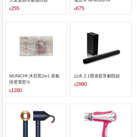
大金變頻冷氣遙控器
電熨斗 NI-M300TA
255
675
$
$
MUNICHI 沐尼黑2in1 蒸氣
山水 2.1聲道藍芽劇院組
掛燙電熨斗
2990
$
1280
$