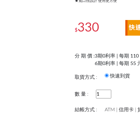
★寬口徑設計 使用更方便
330
$
分 期 價 :
3期0利率 | 每期 110
6期0利率 | 每期 55 
快速到
取貨方式 :
數 量 :
結帳方式 :
ATM | 信用卡 