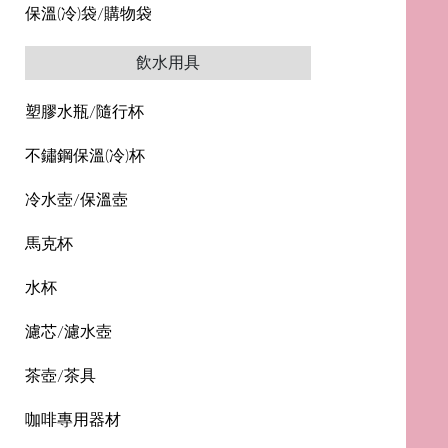
保溫(冷)袋/購物袋
飲水用具
塑膠水瓶/隨行杯
不鏽鋼保溫(冷)杯
冷水壺/保溫壺
馬克杯
水杯
濾芯/濾水壺
茶壺/茶具
咖啡專用器材