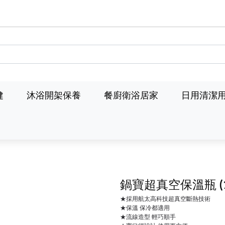
健
沐浴開架保養
餐廚衛浴居家
日用清潔
鍋寶超真空保溫瓶
★採用航太高科技超真空斷熱技術
★保溫 保冷都適用
★流線造型 輕巧順手