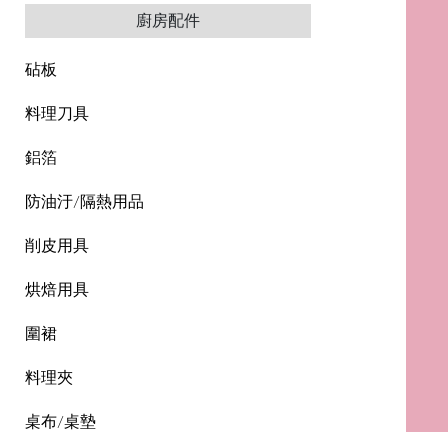
廚房配件
砧板
料理刀具
鋁箔
防油汙/隔熱用品
削皮用具
烘焙用具
圍裙
料理夾
桌布/桌墊