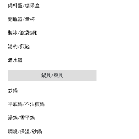
備料籃/糖果盒
開瓶器/量杯
製冰/濾袋(網)
湯杓/煎匙
瀝水籃
鍋具/餐具
炒鍋
平底鍋/不沾煎鍋
湯鍋/雪平鍋
燜燒/保溫/砂鍋