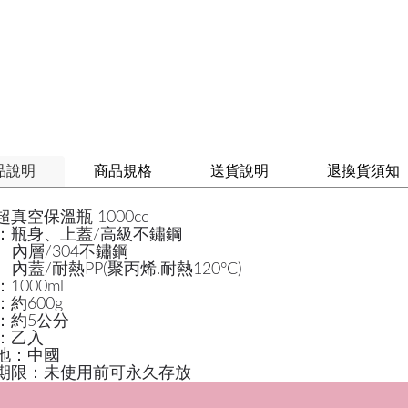
品說明
商品規格
送貨說明
退換貨須知
真空保溫瓶 1000cc
：瓶身、上蓋/高級不鏽鋼
/304不鏽鋼
/耐熱PP(聚丙烯.耐熱120°C)
1000ml
約600g
：約5公分
：乙入
地：中國
期限：未使用前可永久存放