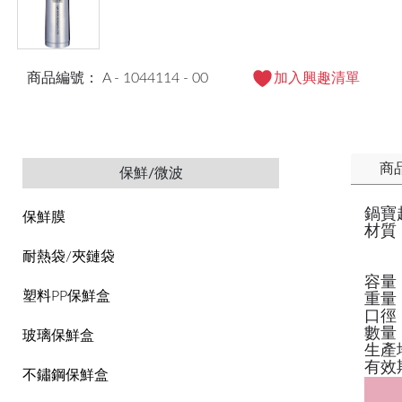
商品編號： A - 1044114 - 00
加入興趣清單
商
保鮮/微波
鍋寶超
保鮮膜
材質
內層
耐熱袋/夾鏈袋
內蓋
容量：
塑料PP保鮮盒
重量：
口徑
數量
玻璃保鮮盒
生產
有效
不鏽鋼保鮮盒