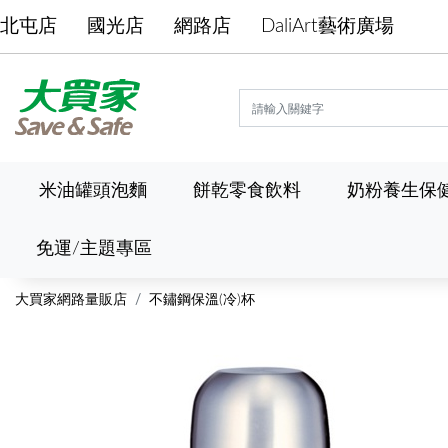
北屯店
國光店
網路店
DaliArt藝術廣場
米油罐頭泡麵
餅乾零食飲料
奶粉養生保
免運/主題專區
大買家網路量販店
不鏽鋼保溫(冷)杯