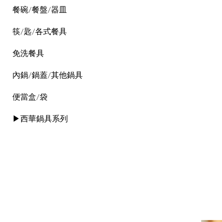
餐碗/餐盤/器皿
筷/匙/各式餐具
免洗餐具
內鍋/鍋蓋/其他鍋具
便當盒/袋
▶西華鍋具系列