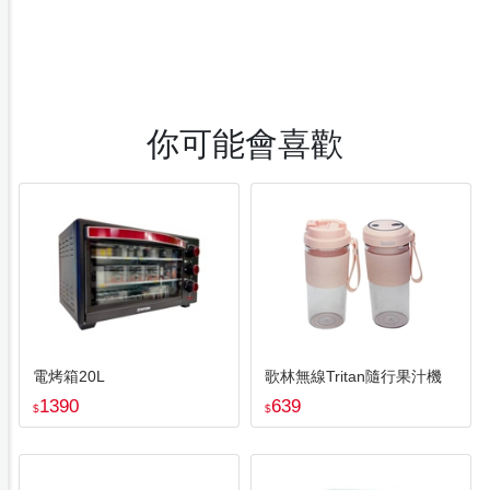
你可能會喜歡
電烤箱20L
歌林無線Tritan隨行果汁機
1390
639
$
$