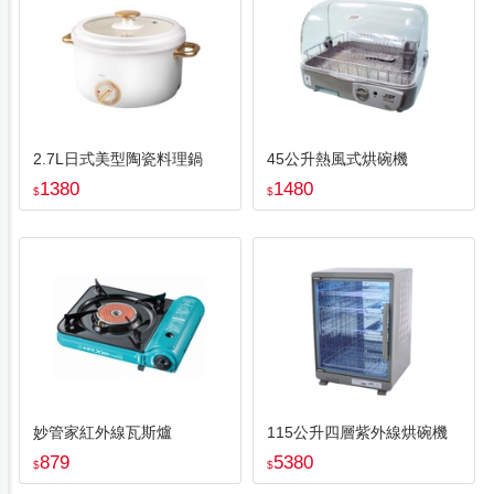
2.7L日式美型陶瓷料理鍋
45公升熱風式烘碗機
1380
1480
$
$
妙管家紅外線瓦斯爐
115公升四層紫外線烘碗機
879
5380
$
$