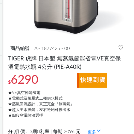
商品編號：A - 1877425 - 00
TIGER 虎牌 日本製 無蒸氣節能省電VE真空保
溫電熱水瓶 4公升
(PIE-A40R)
6290
$
★VE真空節能省電
★電動式及氣壓式二種供水模式
★蒸氣回流設計，真正完全『無蒸氣』
★超大出水按鍵，左右邊均可按出水
★四段省電保溫選擇
分 期 價 :
3期0利率 | 每期 2096 元
更多