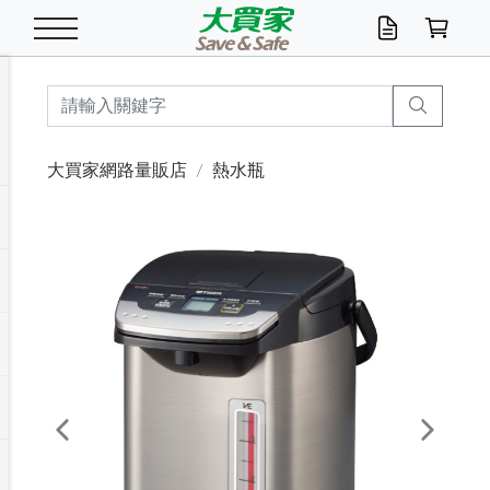
米/五穀/濃湯
休閒零嘴
養生保健/常備品
沐浴乳香皂
鍋具/飲水/廚房
衛生紙/濕巾
廚房家電
文具/辦公用品
冷凍免運
米/糙米
食用油
包麵
魚罐
初一十五拜拜懶
餅乾
糖果/蜜餞/果凍
茶飲料
雞精/飲品
奶粉
綠茶
即溶咖啡
沐浴乳
洗髮/護髮
牙 刷
潔顏產品
臉部保養
鍋具/餐具
掃除/清潔用具
寢具/家具
寵物食品
抽取衛生紙/濕巾
洗衣精
廚房/餐具清潔
衛生棉
箱購免運區
料理鍋具
除濕/清淨機
除塵家電
電腦周邊
文具用品
機車/腳踏車百貨
戶外/休閒用品
服飾內著
生鮮食品
食品免運
季節活動
大買家網路量販店
熱水瓶
油/調味料
美味餅乾
奶粉/穀麥片
美髮造型
掃除用具/照明/五金
衣物清潔
季節家電
汽機車百貨
箱購免運
五穀/南北貨
醬油.油膏.蠔油
碗麵/義大利麵
醬菜/玉米罐
零嘴
糕餅/點心
巧克力
果汁咖啡
機能保健
麥片/玉米片
紅茶
咖啡豆/粉/濾掛
香皂/洗手乳
造型髮品
牙膏/漱口水
卸妝/粉刺調理
面/眼膜
保鮮/微波
洗衣/曬衣用具
收納用品
寵物清潔/百貨
廚房紙巾/平版/
洗衣粉/皂
浴廁/水管清潔
嬰兒尿布
烤箱/微波/電磁爐
風扇/防蚊家電
美容家電
數位週邊
辦公文具/收納
汽車百貨
健身/按摩/瑜珈
配件
調理食品
清潔用品免運
店長推薦
泡麵 / 麵條
糖果/巧克力
特色茶品
口腔清潔
傢飾/收納/衛浴
居家清潔
生活家電
休閒/運動
主題專區
湯類/湯塊
調味用品
麵條/快煮麵/米粉
調理食品
堅果/海苔
洋芋片
碳酸/礦泉水
族群保健
沖調穀粉/隨手包
奶茶/花草茶
可可/糖/奶精
染髮產品
口腔配件
刮鬍用品
身體保養
飲水用具
電池/延長線
衛浴/毛巾
園藝用品
箱購免運區
漂白水/柔軟精
居家清潔/除濕芳
成人紙尿褲
快煮壺/烘碗機
電暖器
家用電器
手機/平板周邊
玩具/擺設小物
測量/護具/其他
男/女/機能包
居家/汽百用品
這夏不怕熱
罐頭調理包
飲料
咖啡/可可
臉部清潔
寵物/園藝
衛生棉/護墊
3C/電腦周邊/OA
服飾/配件
咖哩/沾拌醬/抹醬
箱購專區
肉鬆/肉醬罐
肉乾/豆乾
節日限定伴手禮
保久乳/豆米漿
常備/醫材/口罩
烏龍/普洱茶/其他
開架彩妝/防曬
廚房配件
燈泡/檯燈/照明
地墊/家飾品
日用活動區
箱購免運區
防蚊/殺蟲
咖啡機/果汁調理
辦公用具
球類/運動
戶外/室內鞋
綠意露營生活
開架/身體保養
成人/嬰兒紙尿褲
點心罐
機能飲料
▶保健品牌推薦
黑糖桂圓/蜂蜜醋
修繕/五金/祭祀
Previous
Next
箱購飲料