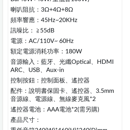
喇叭阻抗：3Ω+4Ω+8Ω
頻率響應：45Hz~20KHz
訊噪比： ≧55dB
電源：AC/110V~ 60Hz
額定電源消耗功率：180W
音源輸入：藍牙、光纖Optical、HDMI
ARC、USB、Aux-in
控制按鈕：控制面板、遙控器
配件：說明書保固卡、遙控器、3.5mm
音源線、電源線、無線麥克風*2
遙控器電池：AAA電池*2(需另購)
產品尺寸：