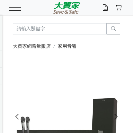
米/五穀/濃湯
休閒零嘴
養生保健/常備品
沐浴乳香皂
鍋具/飲水/廚房
衛生紙/濕巾
廚房家電
文具/辦公用品
冷凍免運
米/糙米
食用油
包麵
魚罐
初一十五拜拜懶
餅乾
糖果/蜜餞/果凍
茶飲料
雞精/飲品
奶粉
綠茶
即溶咖啡
沐浴乳
洗髮/護髮
牙 刷
潔顏產品
臉部保養
鍋具/餐具
掃除/清潔用具
寢具/家具
寵物食品
抽取衛生紙/濕巾
洗衣精
廚房/餐具清潔
衛生棉
箱購免運區
料理鍋具
除濕/清淨機
除塵家電
電腦周邊
文具用品
機車/腳踏車百貨
戶外/休閒用品
服飾內著
生鮮食品
食品免運
季節活動
大買家網路量販店
家用音響
油/調味料
美味餅乾
奶粉/穀麥片
美髮造型
掃除用具/照明/五金
衣物清潔
季節家電
汽機車百貨
箱購免運
五穀/南北貨
醬油.油膏.蠔油
碗麵/義大利麵
醬菜/玉米罐
零嘴
糕餅/點心
巧克力
果汁咖啡
機能保健
麥片/玉米片
紅茶
咖啡豆/粉/濾掛
香皂/洗手乳
造型髮品
牙膏/漱口水
卸妝/粉刺調理
面/眼膜
保鮮/微波
洗衣/曬衣用具
收納用品
寵物清潔/百貨
廚房紙巾/平版/
洗衣粉/皂
浴廁/水管清潔
嬰兒尿布
烤箱/微波/電磁爐
風扇/防蚊家電
美容家電
數位週邊
辦公文具/收納
汽車百貨
健身/按摩/瑜珈
配件
調理食品
清潔用品免運
店長推薦
泡麵 / 麵條
糖果/巧克力
特色茶品
口腔清潔
傢飾/收納/衛浴
居家清潔
生活家電
休閒/運動
主題專區
湯類/湯塊
調味用品
麵條/快煮麵/米粉
調理食品
堅果/海苔
洋芋片
碳酸/礦泉水
族群保健
沖調穀粉/隨手包
奶茶/花草茶
可可/糖/奶精
染髮產品
口腔配件
刮鬍用品
身體保養
飲水用具
電池/延長線
衛浴/毛巾
園藝用品
箱購免運區
漂白水/柔軟精
居家清潔/除濕芳
成人紙尿褲
快煮壺/烘碗機
電暖器
家用電器
手機/平板周邊
玩具/擺設小物
測量/護具/其他
男/女/機能包
居家/汽百用品
這夏不怕熱
罐頭調理包
飲料
咖啡/可可
臉部清潔
寵物/園藝
衛生棉/護墊
3C/電腦周邊/OA
服飾/配件
咖哩/沾拌醬/抹醬
箱購專區
肉鬆/肉醬罐
肉乾/豆乾
節日限定伴手禮
保久乳/豆米漿
常備/醫材/口罩
烏龍/普洱茶/其他
開架彩妝/防曬
廚房配件
燈泡/檯燈/照明
地墊/家飾品
日用活動區
箱購免運區
防蚊/殺蟲
咖啡機/果汁調理
辦公用具
球類/運動
戶外/室內鞋
綠意露營生活
開架/身體保養
成人/嬰兒紙尿褲
點心罐
機能飲料
▶保健品牌推薦
黑糖桂圓/蜂蜜醋
修繕/五金/祭祀
Previous
Next
箱購飲料