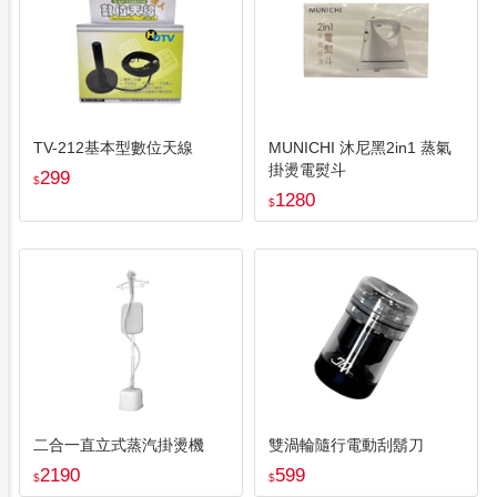
TV-212基本型數位天線
MUNICHI 沐尼黑2in1 蒸氣
掛燙電熨斗
299
$
1280
$
二合一直立式蒸汽掛燙機
雙渦輪隨行電動刮鬍刀
2190
599
$
$