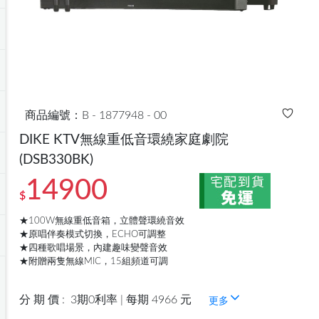
商品編號：B - 1877948 - 00
DIKE KTV無線重低音環繞家庭劇院
(DSB330BK)
14900
$
★100W無線重低音箱，立體聲環繞音效
★原唱伴奏模式切換，ECHO可調整
★四種歌唱場景，內建趣味變聲音效
★附贈兩隻無線MIC，15組頻道可調
分 期 價 :
3期0利率 | 每期 4966 元
更多