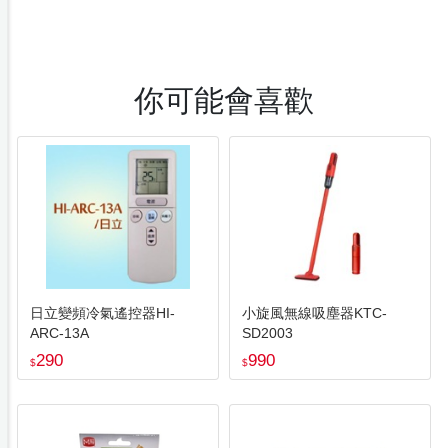
你可能會喜歡
日立變頻冷氣遙控器HI-
小旋風無線吸塵器KTC-
ARC-13A
SD2003
290
990
$
$