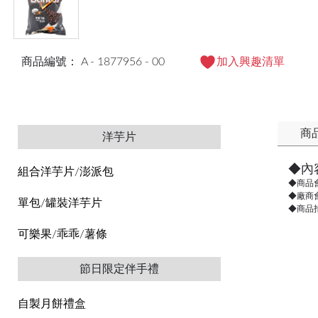
商品編號： A - 1877956 - 00
加入興趣清單
商
洋芋片
◆內
組合洋芋片/澎派包
◆商品
◆廠商
單包/罐裝洋芋片
◆商品
可樂果/乖乖/薯條
節日限定伴手禮
自製月餅禮盒