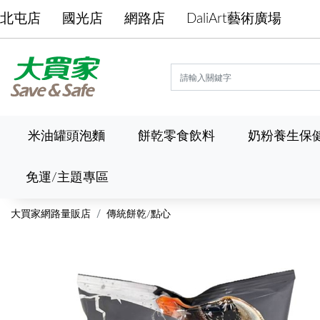
北屯店
國光店
網路店
DaliArt藝術廣場
米油罐頭泡麵
餅乾零食飲料
奶粉養生保
免運/主題專區
大買家網路量販店
傳統餅乾/點心