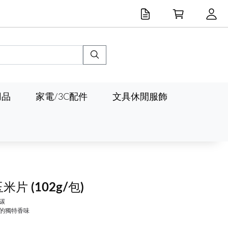
用品
家電/3C配件
文具休閒服飾
玉米片
(102g/包)
碳
的獨特香味