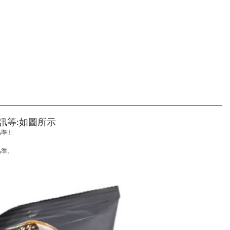
訊等:如圖所示
!!!
為準。