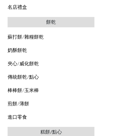
名店禮盒
餅乾
蘇打餅/雜糧餅乾
奶酥餅乾
夾心/威化餅乾
傳統餅乾/點心
棒棒餅/玉米棒
煎餅/薄餅
進口零食
糕餅/點心