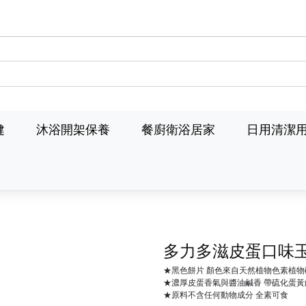
健
沐浴開架保養
餐廚衛浴居家
日用清潔
多力多滋皮蛋口味
★黑色餅片 顏色來自天然植物色素植物
★濃厚皮蛋香氣與醬油鹹香 帶硫化蛋黃
★原料不含任何動物成分 全素可食