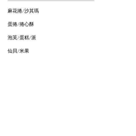
麻花捲/沙其瑪
蛋捲/捲心酥
泡芙/蛋糕/派
仙貝/米果