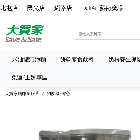
北屯店
國光店
網路店
DaliArt藝術廣場
米油罐頭泡麵
餅乾零食飲料
奶粉養生保
免運/主題專區
大買家網路量販店
開飲機/濾心