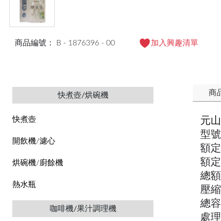
商品編號： B - 1876396 - 00
加入興趣清單
商
快煮壺/烘碗機
元山
快煮壺
型號
開飲機/濾心
額定
額定
烘碗機/廚餘機
總額
熱水瓶
壓縮
總容
咖啡機/果汁調理機
處理