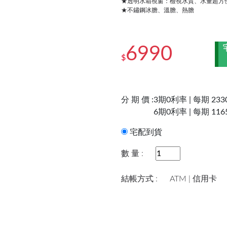
★透明水箱視窗：檢視水質、水量超方
★不鏽鋼冰膽、溫膽、熱膽
6990
$
分 期 價 :
3期0利率 | 每期 233
6期0利率 | 每期 116
宅配到貨
數 量 :
結帳方式 :
ATM | 信用卡