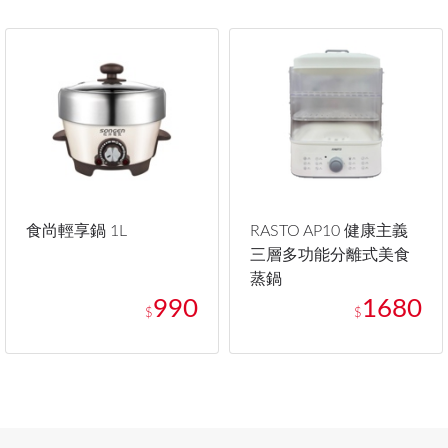
食尚輕享鍋 1L
RASTO AP10 健康主義
三層多功能分離式美食
蒸鍋
990
1680
$
$