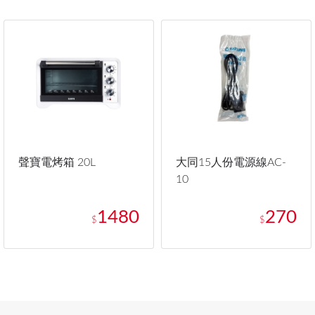
聲寶電烤箱 20L
大同15人份電源線AC-
10
1480
270
$
$