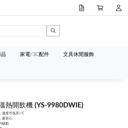
用品
家電/3C配件
文具休閒服飾
冰溫熱開飲機
(YS-9980DWIE)
，溫度可低至6℃
，最安心
的缺點