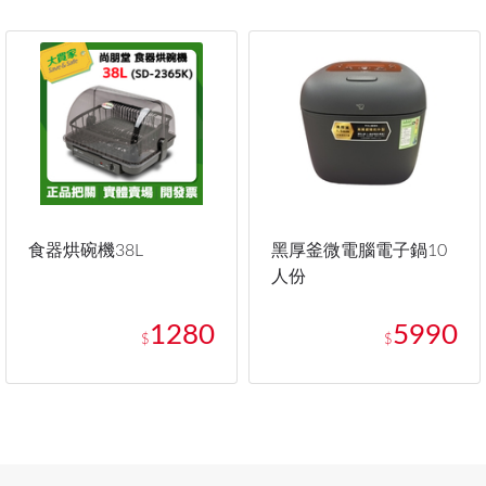
食器烘碗機38L
黑厚釜微電腦電子鍋10
人份
1280
5990
$
$