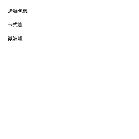
烤麵包機
卡式爐
微波爐