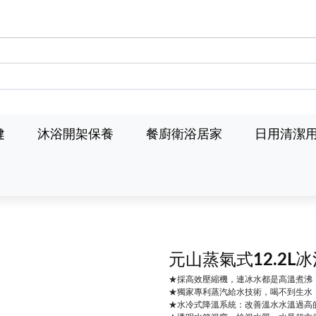
健
沐浴開架保養
餐廚衛浴居家
日用清潔
元山蒸氣式12.2L
★採高效壓縮機，連冰水都是高溫煮沸
★獨家專利蒸汽給水技術，喝不到生水
★水冷式降溫系統：改善溫水水溫過高