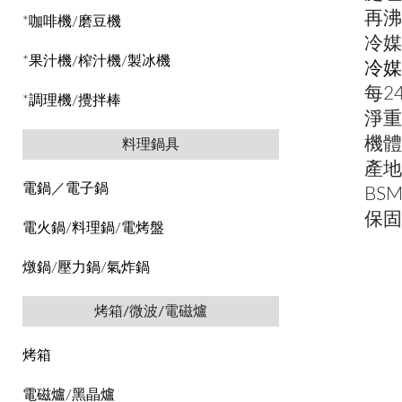
再沸
*咖啡機/磨豆機
冷媒
*果汁機/榨汁機/製冰機
冷媒
每24
*調理機/攪拌棒
淨重：
機體
料理鍋具
產地
電鍋／電子鍋
BS
保固
電火鍋/料理鍋/電烤盤
燉鍋/壓力鍋/氣炸鍋
烤箱/微波/電磁爐
烤箱
電磁爐/黑晶爐