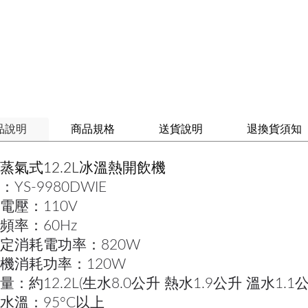
品說明
商品規格
送貨說明
退換貨須知
蒸氣式12.2L冰溫熱開飲機
：YS-9980DWIE
電壓：110V
頻率：60Hz
定消耗電功率：820W
機消耗功率：120W
量：約12.2L(生水8.0公升 熱水1.9公升 溫水1.1公
水溫：95°C以上