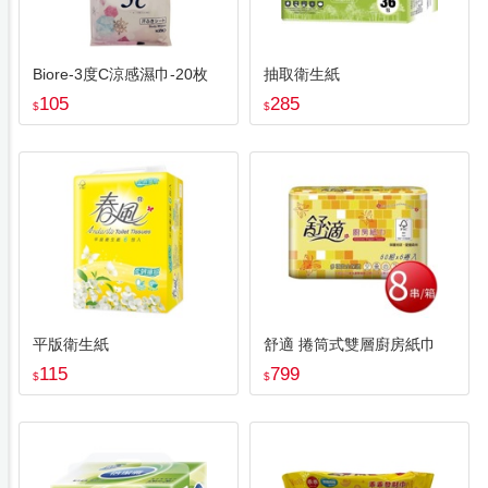
Biore-3度C涼感濕巾-20枚
抽取衛生紙
105
285
$
$
平版衛生紙
舒適 捲筒式雙層廚房紙巾
115
799
$
$