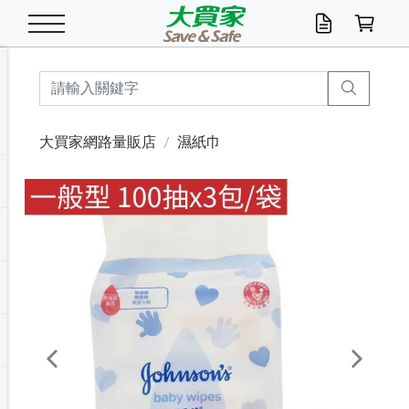
米/五穀/濃湯
休閒零嘴
養生保健/常備品
沐浴乳香皂
鍋具/飲水/廚房
衛生紙/濕巾
廚房家電
文具/辦公用品
冷凍免運
米/糙米
食用油
包麵
魚罐
初一十五拜拜懶
餅乾
糖果/蜜餞/果凍
茶飲料
雞精/飲品
奶粉
綠茶
即溶咖啡
沐浴乳
洗髮/護髮
牙 刷
潔顏產品
臉部保養
鍋具/餐具
掃除/清潔用具
寢具/家具
寵物食品
抽取衛生紙/濕巾
洗衣精
廚房/餐具清潔
衛生棉
箱購免運區
料理鍋具
除濕/清淨機
除塵家電
電腦周邊
文具用品
機車/腳踏車百貨
戶外/休閒用品
服飾內著
生鮮食品
食品免運
季節活動
大買家網路量販店
濕紙巾
油/調味料
美味餅乾
奶粉/穀麥片
美髮造型
掃除用具/照明/五金
衣物清潔
季節家電
汽機車百貨
箱購免運
五穀/南北貨
醬油.油膏.蠔油
碗麵/義大利麵
醬菜/玉米罐
零嘴
糕餅/點心
巧克力
果汁咖啡
機能保健
麥片/玉米片
紅茶
咖啡豆/粉/濾掛
香皂/洗手乳
造型髮品
牙膏/漱口水
卸妝/粉刺調理
面/眼膜
保鮮/微波
洗衣/曬衣用具
收納用品
寵物清潔/百貨
廚房紙巾/平版/
洗衣粉/皂
浴廁/水管清潔
嬰兒尿布
烤箱/微波/電磁爐
風扇/防蚊家電
美容家電
數位週邊
辦公文具/收納
汽車百貨
健身/按摩/瑜珈
配件
調理食品
清潔用品免運
店長推薦
泡麵 / 麵條
糖果/巧克力
特色茶品
口腔清潔
傢飾/收納/衛浴
居家清潔
生活家電
休閒/運動
主題專區
湯類/湯塊
調味用品
麵條/快煮麵/米粉
調理食品
堅果/海苔
洋芋片
碳酸/礦泉水
族群保健
沖調穀粉/隨手包
奶茶/花草茶
可可/糖/奶精
染髮產品
口腔配件
刮鬍用品
身體保養
飲水用具
電池/延長線
衛浴/毛巾
園藝用品
箱購免運區
漂白水/柔軟精
居家清潔/除濕芳
成人紙尿褲
快煮壺/烘碗機
電暖器
家用電器
手機/平板周邊
玩具/擺設小物
測量/護具/其他
男/女/機能包
居家/汽百用品
這夏不怕熱
罐頭調理包
飲料
咖啡/可可
臉部清潔
寵物/園藝
衛生棉/護墊
3C/電腦周邊/OA
服飾/配件
咖哩/沾拌醬/抹醬
箱購專區
肉鬆/肉醬罐
肉乾/豆乾
節日限定伴手禮
保久乳/豆米漿
常備/醫材/口罩
烏龍/普洱茶/其他
開架彩妝/防曬
廚房配件
燈泡/檯燈/照明
地墊/家飾品
日用活動區
箱購免運區
防蚊/殺蟲
咖啡機/果汁調理
辦公用具
球類/運動
戶外/室內鞋
綠意露營生活
開架/身體保養
成人/嬰兒紙尿褲
點心罐
機能飲料
▶保健品牌推薦
黑糖桂圓/蜂蜜醋
修繕/五金/祭祀
Previous
Next
箱購飲料