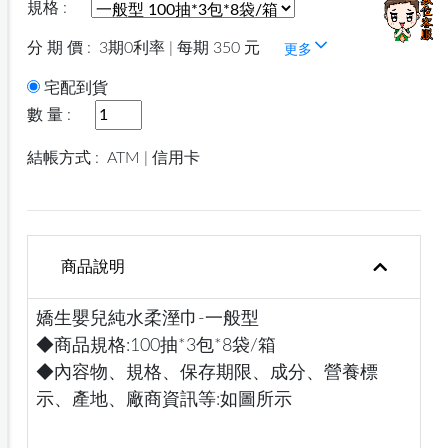
規格 :
分 期 價 :
3期0利率 | 每期 350 元
更多
宅配到貨
數 量 :
結帳方式 :
ATM | 信用卡
商品說明
嬌生嬰兒純水柔溼巾-一般型
◆商品規格:100抽*3包*8袋/箱
◆內容物、規格、保存期限、成分、營養標
示、產地、廠商資訊等:如圖所示