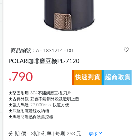
商品編號：A - 1831214 - 00
POLAR咖啡磨豆機PL-7120
790
$
★堅固耐用-304不鏽鋼磨豆槽,刀片
★古典外觀-彩色不鏽鋼外殼及透明上蓋
★強力馬達-27,000rmp, 快速方便
★底座附電源線收納槽
★馬達防過熱保護溫控器
分 期 價 :
3期0利率 | 每期 263 元
更多