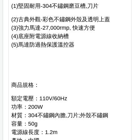
(1)堅固耐用-304不鏽鋼磨豆槽,刀片
(2)古典外觀-彩色不鏽鋼外殼及透明上蓋
(3)強力馬達-27,000rmp, 快速方便
(4)底座附電源線收納槽
(5)馬達防過熱保護溫控器
商品規格：
額定電壓：110V/60Hz
功率：200W
材質：304不鏽鋼內膽,刀片;外殼不鏽鋼
容量：50g
電源線長度：1.2m