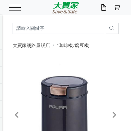
米/五穀/濃湯
休閒零嘴
養生保健/常備品
沐浴乳香皂
鍋具/飲水/廚房
衛生紙/濕巾
廚房家電
文具/辦公用品
冷凍免運
米/糙米
食用油
包麵
魚罐
初一十五拜拜懶
餅乾
糖果/蜜餞/果凍
茶飲料
雞精/飲品
奶粉
綠茶
即溶咖啡
沐浴乳
洗髮/護髮
牙 刷
潔顏產品
臉部保養
鍋具/餐具
掃除/清潔用具
寢具/家具
寵物食品
抽取衛生紙/濕巾
洗衣精
廚房/餐具清潔
衛生棉
箱購免運區
料理鍋具
除濕/清淨機
除塵家電
電腦周邊
文具用品
機車/腳踏車百貨
戶外/休閒用品
服飾內著
生鮮食品
食品免運
季節活動
大買家網路量販店
*咖啡機/磨豆機
油/調味料
美味餅乾
奶粉/穀麥片
美髮造型
掃除用具/照明/五金
衣物清潔
季節家電
汽機車百貨
箱購免運
五穀/南北貨
醬油.油膏.蠔油
碗麵/義大利麵
醬菜/玉米罐
零嘴
糕餅/點心
巧克力
果汁咖啡
機能保健
麥片/玉米片
紅茶
咖啡豆/粉/濾掛
香皂/洗手乳
造型髮品
牙膏/漱口水
卸妝/粉刺調理
面/眼膜
保鮮/微波
洗衣/曬衣用具
收納用品
寵物清潔/百貨
廚房紙巾/平版/
洗衣粉/皂
浴廁/水管清潔
嬰兒尿布
烤箱/微波/電磁爐
風扇/防蚊家電
美容家電
數位週邊
辦公文具/收納
汽車百貨
健身/按摩/瑜珈
配件
調理食品
清潔用品免運
店長推薦
泡麵 / 麵條
糖果/巧克力
特色茶品
口腔清潔
傢飾/收納/衛浴
居家清潔
生活家電
休閒/運動
主題專區
湯類/湯塊
調味用品
麵條/快煮麵/米粉
調理食品
堅果/海苔
洋芋片
碳酸/礦泉水
族群保健
沖調穀粉/隨手包
奶茶/花草茶
可可/糖/奶精
染髮產品
口腔配件
刮鬍用品
身體保養
飲水用具
電池/延長線
衛浴/毛巾
園藝用品
箱購免運區
漂白水/柔軟精
居家清潔/除濕芳
成人紙尿褲
快煮壺/烘碗機
電暖器
家用電器
手機/平板周邊
玩具/擺設小物
測量/護具/其他
男/女/機能包
居家/汽百用品
這夏不怕熱
罐頭調理包
飲料
咖啡/可可
臉部清潔
寵物/園藝
衛生棉/護墊
3C/電腦周邊/OA
服飾/配件
咖哩/沾拌醬/抹醬
箱購專區
肉鬆/肉醬罐
肉乾/豆乾
節日限定伴手禮
保久乳/豆米漿
常備/醫材/口罩
烏龍/普洱茶/其他
開架彩妝/防曬
廚房配件
燈泡/檯燈/照明
地墊/家飾品
日用活動區
箱購免運區
防蚊/殺蟲
咖啡機/果汁調理
辦公用具
球類/運動
戶外/室內鞋
綠意露營生活
開架/身體保養
成人/嬰兒紙尿褲
點心罐
機能飲料
▶保健品牌推薦
黑糖桂圓/蜂蜜醋
修繕/五金/祭祀
Previous
Next
箱購飲料