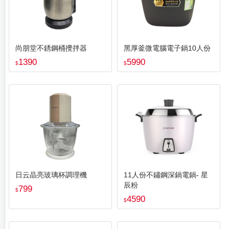
尚朋堂不銹鋼桶攪拌器
黑厚釜微電腦電子鍋10人份
1390
5990
$
$
日云晶亮玻璃杯調理機
11人份不鏽鋼深鍋電鍋- 星
辰粉
799
$
4590
$