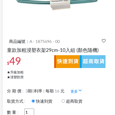
商品編號：A - 1875696 - 00
童款加粗浸塑衣架29cm-10入組
(顏色隨機)
49
$
★升級加粗
★浸塑防滑
分 期 價 :
3期0利率 | 每期 16 元
更多
取貨方式 :
快速到貨
超商取貨
數 量 :