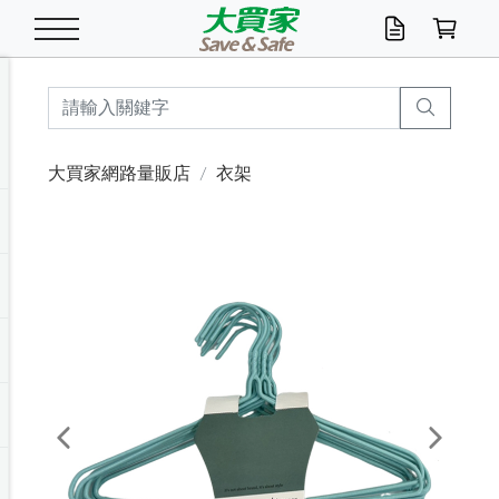
米/五穀/濃湯
休閒零嘴
養生保健/常備品
沐浴乳香皂
鍋具/飲水/廚房
衛生紙/濕巾
廚房家電
文具/辦公用品
冷凍免運
米/糙米
食用油
包麵
魚罐
初一十五拜拜懶
餅乾
糖果/蜜餞/果凍
茶飲料
雞精/飲品
奶粉
綠茶
即溶咖啡
沐浴乳
洗髮/護髮
牙 刷
潔顏產品
臉部保養
鍋具/餐具
掃除/清潔用具
寢具/家具
寵物食品
抽取衛生紙/濕巾
洗衣精
廚房/餐具清潔
衛生棉
箱購免運區
料理鍋具
除濕/清淨機
除塵家電
電腦周邊
文具用品
機車/腳踏車百貨
戶外/休閒用品
服飾內著
生鮮食品
食品免運
季節活動
大買家網路量販店
衣架
油/調味料
美味餅乾
奶粉/穀麥片
美髮造型
掃除用具/照明/五金
衣物清潔
季節家電
汽機車百貨
箱購免運
五穀/南北貨
醬油.油膏.蠔油
碗麵/義大利麵
醬菜/玉米罐
零嘴
糕餅/點心
巧克力
果汁咖啡
機能保健
麥片/玉米片
紅茶
咖啡豆/粉/濾掛
香皂/洗手乳
造型髮品
牙膏/漱口水
卸妝/粉刺調理
面/眼膜
保鮮/微波
洗衣/曬衣用具
收納用品
寵物清潔/百貨
廚房紙巾/平版/
洗衣粉/皂
浴廁/水管清潔
嬰兒尿布
烤箱/微波/電磁爐
風扇/防蚊家電
美容家電
數位週邊
辦公文具/收納
汽車百貨
健身/按摩/瑜珈
配件
調理食品
清潔用品免運
店長推薦
泡麵 / 麵條
糖果/巧克力
特色茶品
口腔清潔
傢飾/收納/衛浴
居家清潔
生活家電
休閒/運動
主題專區
湯類/湯塊
調味用品
麵條/快煮麵/米粉
調理食品
堅果/海苔
洋芋片
碳酸/礦泉水
族群保健
沖調穀粉/隨手包
奶茶/花草茶
可可/糖/奶精
染髮產品
口腔配件
刮鬍用品
身體保養
飲水用具
電池/延長線
衛浴/毛巾
園藝用品
箱購免運區
漂白水/柔軟精
居家清潔/除濕芳
成人紙尿褲
快煮壺/烘碗機
電暖器
家用電器
手機/平板周邊
玩具/擺設小物
測量/護具/其他
男/女/機能包
居家/汽百用品
這夏不怕熱
罐頭調理包
飲料
咖啡/可可
臉部清潔
寵物/園藝
衛生棉/護墊
3C/電腦周邊/OA
服飾/配件
咖哩/沾拌醬/抹醬
箱購專區
肉鬆/肉醬罐
肉乾/豆乾
節日限定伴手禮
保久乳/豆米漿
常備/醫材/口罩
烏龍/普洱茶/其他
開架彩妝/防曬
廚房配件
燈泡/檯燈/照明
地墊/家飾品
日用活動區
箱購免運區
防蚊/殺蟲
咖啡機/果汁調理
辦公用具
球類/運動
戶外/室內鞋
綠意露營生活
開架/身體保養
成人/嬰兒紙尿褲
點心罐
機能飲料
▶保健品牌推薦
黑糖桂圓/蜂蜜醋
修繕/五金/祭祀
Previous
Next
箱購飲料