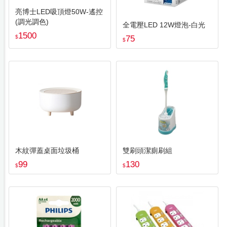
亮博士LED吸頂燈50W-遙控
(調光調色)
全電壓LED 12W燈泡-白光
1500
$
75
$
木紋彈蓋桌面垃圾桶
雙刷頭潔廁刷組
99
130
$
$