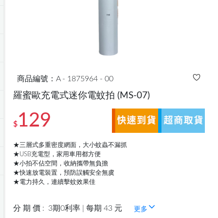
商品編號：A - 1875964 - 00
羅蜜歐充電式迷你電蚊拍
(MS-07)
129
$
★三層式多重密度網面，大小蚊蟲不漏抓
★USB充電型，家用車用都方便
★小拍不佔空間，收納攜帶無負擔
★快速放電裝置，預防誤觸安全無虞
★電力持久，連續擊蚊效果佳
分 期 價 :
3期0利率 | 每期 43 元
更多