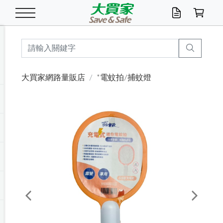
米/五穀/濃湯
休閒零嘴
養生保健/常備品
沐浴乳香皂
鍋具/飲水/廚房
衛生紙/濕巾
廚房家電
文具/辦公用品
冷凍免運
米/糙米
食用油
包麵
魚罐
初一十五拜拜懶
餅乾
糖果/蜜餞/果凍
茶飲料
雞精/飲品
奶粉
綠茶
即溶咖啡
沐浴乳
洗髮/護髮
牙 刷
潔顏產品
臉部保養
鍋具/餐具
掃除/清潔用具
寢具/家具
寵物食品
抽取衛生紙/濕巾
洗衣精
廚房/餐具清潔
衛生棉
箱購免運區
料理鍋具
除濕/清淨機
除塵家電
電腦周邊
文具用品
機車/腳踏車百貨
戶外/休閒用品
服飾內著
生鮮食品
食品免運
季節活動
大買家網路量販店
*電蚊拍/捕蚊燈
油/調味料
美味餅乾
奶粉/穀麥片
美髮造型
掃除用具/照明/五金
衣物清潔
季節家電
汽機車百貨
箱購免運
五穀/南北貨
醬油.油膏.蠔油
碗麵/義大利麵
醬菜/玉米罐
零嘴
糕餅/點心
巧克力
果汁咖啡
機能保健
麥片/玉米片
紅茶
咖啡豆/粉/濾掛
香皂/洗手乳
造型髮品
牙膏/漱口水
卸妝/粉刺調理
面/眼膜
保鮮/微波
洗衣/曬衣用具
收納用品
寵物清潔/百貨
廚房紙巾/平版/
洗衣粉/皂
浴廁/水管清潔
嬰兒尿布
烤箱/微波/電磁爐
風扇/防蚊家電
美容家電
數位週邊
辦公文具/收納
汽車百貨
健身/按摩/瑜珈
配件
調理食品
清潔用品免運
店長推薦
泡麵 / 麵條
糖果/巧克力
特色茶品
口腔清潔
傢飾/收納/衛浴
居家清潔
生活家電
休閒/運動
主題專區
湯類/湯塊
調味用品
麵條/快煮麵/米粉
調理食品
堅果/海苔
洋芋片
碳酸/礦泉水
族群保健
沖調穀粉/隨手包
奶茶/花草茶
可可/糖/奶精
染髮產品
口腔配件
刮鬍用品
身體保養
飲水用具
電池/延長線
衛浴/毛巾
園藝用品
箱購免運區
漂白水/柔軟精
居家清潔/除濕芳
成人紙尿褲
快煮壺/烘碗機
電暖器
家用電器
手機/平板周邊
玩具/擺設小物
測量/護具/其他
男/女/機能包
居家/汽百用品
這夏不怕熱
罐頭調理包
飲料
咖啡/可可
臉部清潔
寵物/園藝
衛生棉/護墊
3C/電腦周邊/OA
服飾/配件
咖哩/沾拌醬/抹醬
箱購專區
肉鬆/肉醬罐
肉乾/豆乾
節日限定伴手禮
保久乳/豆米漿
常備/醫材/口罩
烏龍/普洱茶/其他
開架彩妝/防曬
廚房配件
燈泡/檯燈/照明
地墊/家飾品
日用活動區
箱購免運區
防蚊/殺蟲
咖啡機/果汁調理
辦公用具
球類/運動
戶外/室內鞋
綠意露營生活
開架/身體保養
成人/嬰兒紙尿褲
點心罐
機能飲料
▶保健品牌推薦
黑糖桂圓/蜂蜜醋
修繕/五金/祭祀
Previous
Next
箱購飲料