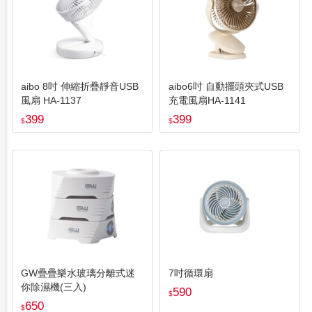
aibo 8吋 伸縮折疊靜音USB
aibo6吋 自動擺頭夾式USB
風扇 HA-1137
充電風扇HA-1141
399
399
$
$
GW疊疊樂水玻璃分離式迷
7吋循環扇
你除濕機(三入)
590
$
650
$