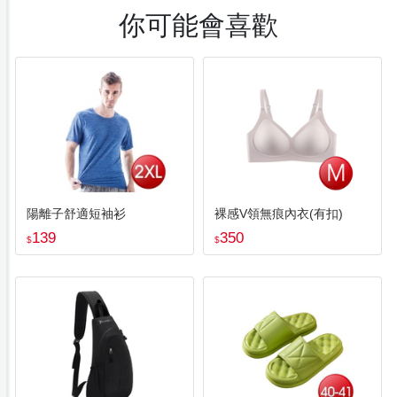
你可能會喜歡
陽離子舒適短袖衫
裸感V領無痕內衣(有扣)
139
350
$
$