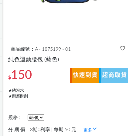
商品編號：A - 1875199 - 01
純色運動腰包
(藍色)
150
$
★防潑水
★耐磨耐刮
規格 :
分 期 價 :
3期0利率 | 每期 50 元
更多