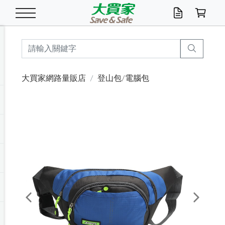
米/五穀/濃湯
休閒零嘴
養生保健/常備品
沐浴乳香皂
鍋具/飲水/廚房
衛生紙/濕巾
廚房家電
文具/辦公用品
冷凍免運
米/糙米
食用油
包麵
魚罐
初一十五拜拜懶
餅乾
糖果/蜜餞/果凍
茶飲料
雞精/飲品
奶粉
綠茶
即溶咖啡
沐浴乳
洗髮/護髮
牙 刷
潔顏產品
臉部保養
鍋具/餐具
掃除/清潔用具
寢具/家具
寵物食品
抽取衛生紙/濕巾
洗衣精
廚房/餐具清潔
衛生棉
箱購免運區
料理鍋具
除濕/清淨機
除塵家電
電腦周邊
文具用品
機車/腳踏車百貨
戶外/休閒用品
服飾內著
生鮮食品
食品免運
季節活動
大買家網路量販店
登山包/電腦包
油/調味料
美味餅乾
奶粉/穀麥片
美髮造型
掃除用具/照明/五金
衣物清潔
季節家電
汽機車百貨
箱購免運
五穀/南北貨
醬油.油膏.蠔油
碗麵/義大利麵
醬菜/玉米罐
零嘴
糕餅/點心
巧克力
果汁咖啡
機能保健
麥片/玉米片
紅茶
咖啡豆/粉/濾掛
香皂/洗手乳
造型髮品
牙膏/漱口水
卸妝/粉刺調理
面/眼膜
保鮮/微波
洗衣/曬衣用具
收納用品
寵物清潔/百貨
廚房紙巾/平版/
洗衣粉/皂
浴廁/水管清潔
嬰兒尿布
烤箱/微波/電磁爐
風扇/防蚊家電
美容家電
數位週邊
辦公文具/收納
汽車百貨
健身/按摩/瑜珈
配件
調理食品
清潔用品免運
店長推薦
泡麵 / 麵條
糖果/巧克力
特色茶品
口腔清潔
傢飾/收納/衛浴
居家清潔
生活家電
休閒/運動
主題專區
湯類/湯塊
調味用品
麵條/快煮麵/米粉
調理食品
堅果/海苔
洋芋片
碳酸/礦泉水
族群保健
沖調穀粉/隨手包
奶茶/花草茶
可可/糖/奶精
染髮產品
口腔配件
刮鬍用品
身體保養
飲水用具
電池/延長線
衛浴/毛巾
園藝用品
箱購免運區
漂白水/柔軟精
居家清潔/除濕芳
成人紙尿褲
快煮壺/烘碗機
電暖器
家用電器
手機/平板周邊
玩具/擺設小物
測量/護具/其他
男/女/機能包
居家/汽百用品
這夏不怕熱
罐頭調理包
飲料
咖啡/可可
臉部清潔
寵物/園藝
衛生棉/護墊
3C/電腦周邊/OA
服飾/配件
咖哩/沾拌醬/抹醬
箱購專區
肉鬆/肉醬罐
肉乾/豆乾
節日限定伴手禮
保久乳/豆米漿
常備/醫材/口罩
烏龍/普洱茶/其他
開架彩妝/防曬
廚房配件
燈泡/檯燈/照明
地墊/家飾品
日用活動區
箱購免運區
防蚊/殺蟲
咖啡機/果汁調理
辦公用具
球類/運動
戶外/室內鞋
綠意露營生活
開架/身體保養
成人/嬰兒紙尿褲
點心罐
機能飲料
▶保健品牌推薦
黑糖桂圓/蜂蜜醋
修繕/五金/祭祀
Previous
Next
箱購飲料