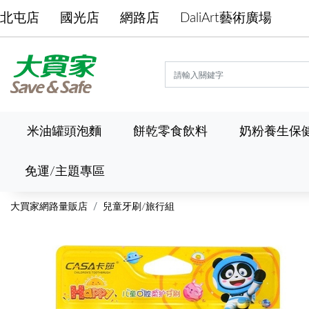
北屯店
國光店
網路店
DaliArt藝術廣場
米油罐頭泡麵
餅乾零食飲料
奶粉養生保
免運/主題專區
大買家網路量販店
兒童牙刷/旅行組