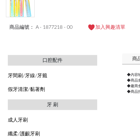
商品編號： A - 1877218 - 00
加入興趣清單
商
口腔配件
◆內容
牙間刷/牙線/牙籤
◆商品
◆廠商
假牙清潔/黏著劑
◆商品
牙 刷
成人牙刷
纖柔/護齦牙刷