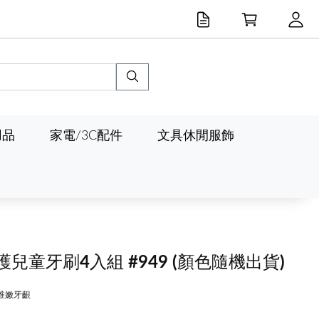
用品
家電/3C配件
文具休閒服飾
護兒童牙刷4入組 #949
(顏色隨機出貨)
稚嫩牙齦