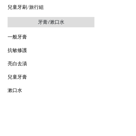
兒童牙刷/旅行組
牙膏/漱口水
一般牙膏
抗敏修護
亮白去漬
兒童牙膏
漱口水