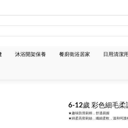
健
沐浴開架保養
餐廚衛浴居家
日用清潔
6-12歲 彩色細毛柔
★趣味防滑刷柄，舒適易握
★綿柔高密刷絲，纖細柔軟，溫和呵護