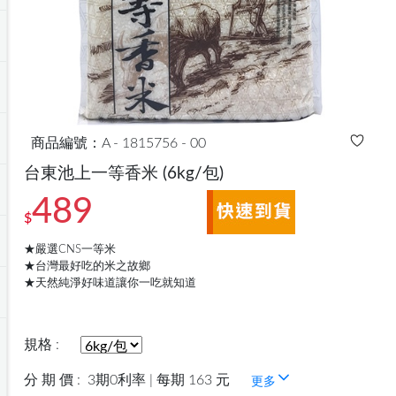
商品編號：A - 1815756 - 00
台東池上一等香米
(6kg/包)
489
$
★嚴選CNS一等米
★台灣最好吃的米之故鄉
★天然純淨好味道讓你一吃就知道
規格 :
分 期 價 :
3期0利率 | 每期 163 元
更多