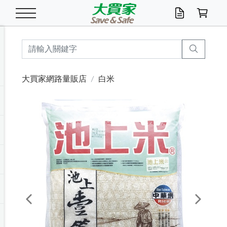
米/五穀/濃湯
休閒零嘴
養生保健/常備品
沐浴乳香皂
鍋具/飲水/廚房
衛生紙/濕巾
廚房家電
文具/辦公用品
冷凍免運
米/糙米
食用油
包麵
魚罐
初一十五拜拜懶
餅乾
糖果/蜜餞/果凍
茶飲料
雞精/飲品
奶粉
綠茶
即溶咖啡
沐浴乳
洗髮/護髮
牙 刷
潔顏產品
臉部保養
鍋具/餐具
掃除/清潔用具
寢具/家具
寵物食品
抽取衛生紙/濕巾
洗衣精
廚房/餐具清潔
衛生棉
箱購免運區
料理鍋具
除濕/清淨機
除塵家電
電腦周邊
文具用品
機車/腳踏車百貨
戶外/休閒用品
服飾內著
生鮮食品
食品免運
季節活動
大買家網路量販店
白米
油/調味料
美味餅乾
奶粉/穀麥片
美髮造型
掃除用具/照明/五金
衣物清潔
季節家電
汽機車百貨
箱購免運
五穀/南北貨
醬油.油膏.蠔油
碗麵/義大利麵
醬菜/玉米罐
零嘴
糕餅/點心
巧克力
果汁咖啡
機能保健
麥片/玉米片
紅茶
咖啡豆/粉/濾掛
香皂/洗手乳
造型髮品
牙膏/漱口水
卸妝/粉刺調理
面/眼膜
保鮮/微波
洗衣/曬衣用具
收納用品
寵物清潔/百貨
廚房紙巾/平版/
洗衣粉/皂
浴廁/水管清潔
嬰兒尿布
烤箱/微波/電磁爐
風扇/防蚊家電
美容家電
數位週邊
辦公文具/收納
汽車百貨
健身/按摩/瑜珈
配件
調理食品
清潔用品免運
店長推薦
泡麵 / 麵條
糖果/巧克力
特色茶品
口腔清潔
傢飾/收納/衛浴
居家清潔
生活家電
休閒/運動
主題專區
湯類/湯塊
調味用品
麵條/快煮麵/米粉
調理食品
堅果/海苔
洋芋片
碳酸/礦泉水
族群保健
沖調穀粉/隨手包
奶茶/花草茶
可可/糖/奶精
染髮產品
口腔配件
刮鬍用品
身體保養
飲水用具
電池/延長線
衛浴/毛巾
園藝用品
箱購免運區
漂白水/柔軟精
居家清潔/除濕芳
成人紙尿褲
快煮壺/烘碗機
電暖器
家用電器
手機/平板周邊
玩具/擺設小物
測量/護具/其他
男/女/機能包
居家/汽百用品
這夏不怕熱
罐頭調理包
飲料
咖啡/可可
臉部清潔
寵物/園藝
衛生棉/護墊
3C/電腦周邊/OA
服飾/配件
咖哩/沾拌醬/抹醬
箱購專區
肉鬆/肉醬罐
肉乾/豆乾
節日限定伴手禮
保久乳/豆米漿
常備/醫材/口罩
烏龍/普洱茶/其他
開架彩妝/防曬
廚房配件
燈泡/檯燈/照明
地墊/家飾品
日用活動區
箱購免運區
防蚊/殺蟲
咖啡機/果汁調理
辦公用具
球類/運動
戶外/室內鞋
綠意露營生活
開架/身體保養
成人/嬰兒紙尿褲
點心罐
機能飲料
▶保健品牌推薦
黑糖桂圓/蜂蜜醋
修繕/五金/祭祀
Previous
Next
箱購飲料