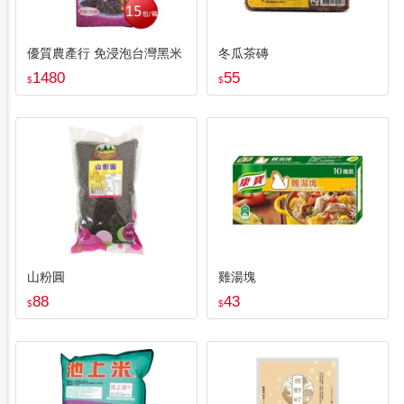
優質農產行 免浸泡台灣黑米
冬瓜茶磚
1480
55
$
$
山粉圓
雞湯塊
88
43
$
$