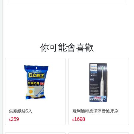
你可能會喜歡
集塵紙袋5入
飛利浦輕柔潔淨音波牙刷
259
1698
$
$