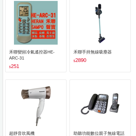
禾聯變頻冷氣遙控器HE-
禾聯手持無線吸塵器
ARC-31
2890
$
251
$
超靜音吹風機
助聽功能數位親子無線電話