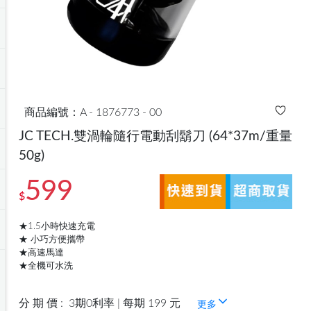
商品編號：A - 1876773 - 00
JC TECH.雙渦輪隨行電動刮鬍刀
(64*37m/重量
50g)
599
$
★1.5小時快速充電
★ 小巧方便攜帶
★高速馬達
★全機可水洗
分 期 價 :
3期0利率 | 每期 199 元
更多