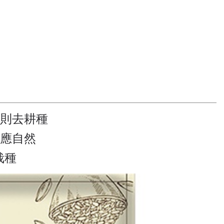
則去耕種
應自然
栽種