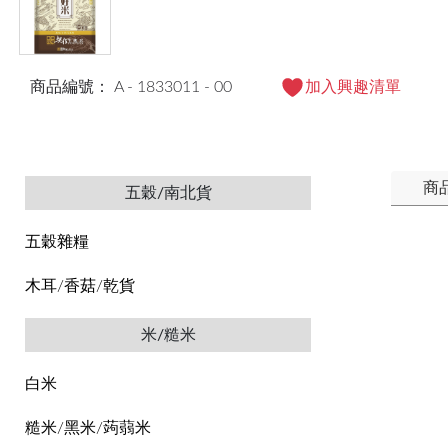
商品編號： A - 1833011 - 00
加入興趣清單
商
五穀/南北貨
五穀雜糧
木耳/香菇/乾貨
米/糙米
白米
糙米/黑米/蒟蒻米