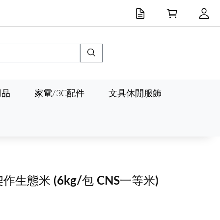
用品
家電/3C配件
文具休閒服飾
契作生態米
(6kg/包 CNS一等米)