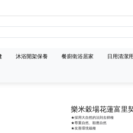
健
沐浴開架保養
餐廚衛浴居家
日用清潔
樂米穀場花蓮富里
★採用大自然的法則去耕種
★尊重自然、順應自然
★友善環境栽種