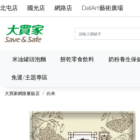
北屯店
國光店
網路店
DaliArt藝術廣場
米油罐頭泡麵
餅乾零食飲料
奶粉養生保
免運/主題專區
大買家網路量販店
白米