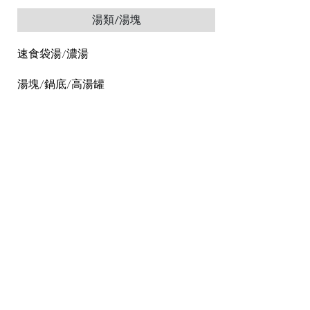
湯類/湯塊
速食袋湯/濃湯
湯塊/鍋底/高湯罐