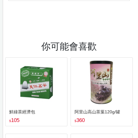
你可能會喜歡
鮮綠茶經濟包
阿里山高山茶葉120g/罐
105
360
$
$