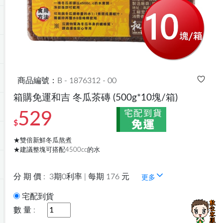
商品編號：B - 1876312 - 00
箱購免運和吉 冬瓜茶磚
(500g*10塊/箱)
529
$
★雙倍新鮮冬瓜熬煮
★建議整塊可搭配4500cc的水
分 期 價 :
3期0利率 | 每期 176 元
更多
宅配到貨
數 量 :