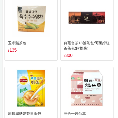
玉米鬚茶包
典藏台茶18號茶包/阿薩姆紅
茶茶包(附提袋)
135
$
300
$
原味減糖奶茶量販包
三合一燒仙草