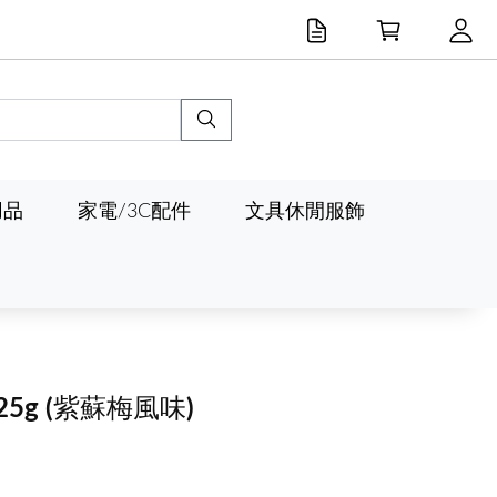
用品
家電/3C配件
文具休閒服飾
25g
(紫蘇梅風味)