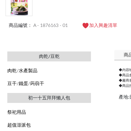
商品編號： A - 1876163 - 01
加入興趣清單
商
肉乾/豆乾
◆內容
肉乾/水產製品
◆商品
◆廠商
豆干/鐵蛋/蒟蒻干
◆商品
產地
初一十五拜拜懶人包
祭祀用品
超值澎派包