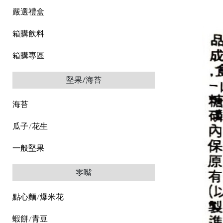
嚴選禮盒
箱購飲料
箱購專區
堅果/海苔
海苔
瓜子/花生
一般堅果
零嘴
點心麵/爆米花
蝦餅/青豆