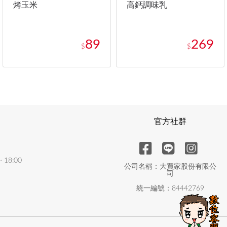
烤玉米
高鈣調味乳
89
269
$
$
官方社群
18:00
公司名稱：大買家股份有限公
司
統一編號：84442769