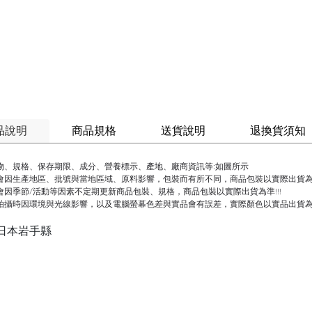
品說明
商品規格
送貨說明
退換貨須知
物、規格、保存期限、成分、營養標示、產地、廠商資訊等:如圖所示
會因生產地區、批號與當地區域、原料影響，包裝而有所不同，商品包裝以實際出貨為準
會因季節/活動等因素不定期更新商品包裝、規格，商品包裝以實際出貨為準!!!
拍攝時因環境與光線影響，以及電腦螢幕色差與實品會有誤差，實際顏色以實品出貨
:日本岩手縣