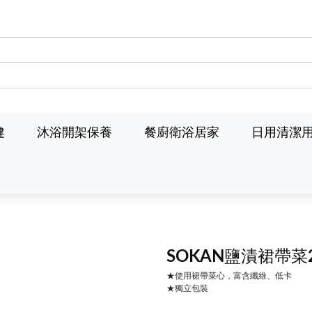
健
沐浴開架保養
餐廚衛浴居家
日用清潔
SOKAN鹽漬裙帶菜
★使用裙帶菜心，富含纖維、低卡
★獨立包裝