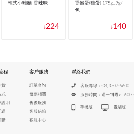
韓式小雞麵-香辣味
香鐵蛋(雞蛋) 175g±9g/
包
224
140
$
$
流程
客戶服務
聯絡我們
到貨
訂單查詢
客服專線：(04)3707-5600
方式
發票相關
服務時間：週一到週五 9:00 ~ 
券說明
售後服務
手機版
電腦版
配送
客服信箱
訂購
客服中心