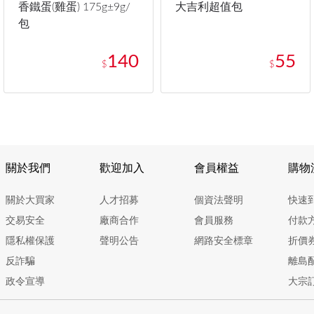
香鐵蛋(雞蛋) 175g±9g/
大吉利超值包
包
140
55
$
$
關於我們
歡迎加入
會員權益
購物
關於大買家
人才招募
個資法聲明
快速
交易安全
廠商合作
會員服務
付款
隱私權保護
聲明公告
網路安全標章
折價
反詐騙
離島
政令宣導
大宗