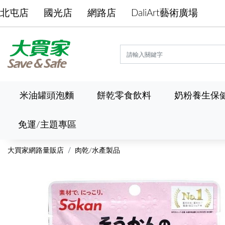
北屯店
國光店
網路店
DaliArt藝術廣場
米油罐頭泡麵
餅乾零食飲料
奶粉養生保
免運/主題專區
大買家網路量販店
肉乾/水產製品