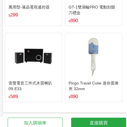
萬用型-液晶電視遙控器
GT-1雙渦輪PRO 電動刮鬍
刀禮盒
299
$
890
$
雷聲電音三件式木質喇叭
Pingo Travel Cutie 迷你蛋捲
09-E33
夾 32mm
589
890
$
$
加入購物車
直接購買