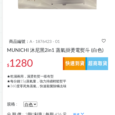
商品編號：A - 1876423 - 01
MUNICHI 沐尼黑2in1 蒸氣掛燙電熨斗
(白色)
1280
$
★乾濕兩用，濕燙乾熨一樣有型
★每分鐘15g蒸氣量，強力持續輕鬆熨平
★360度零死角蒸氣，快速殺菌除螨去味
規格 :
分 期 價 :
3期0利率 | 每期 426 元