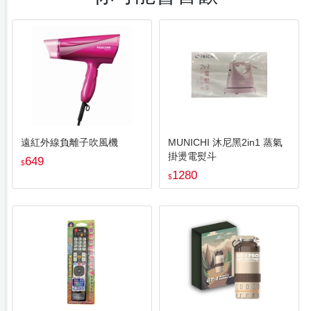
遠紅外線負離子吹風機
MUNICHI 沐尼黑2in1 蒸氣
掛燙電熨斗
649
$
1280
$