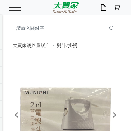
米/五穀/濃湯
休閒零嘴
養生保健/常備品
沐浴乳香皂
鍋具/飲水/廚房
衛生紙/濕巾
廚房家電
文具/辦公用品
冷凍免運
米/糙米
食用油
包麵
魚罐
初一十五拜拜懶
餅乾
糖果/蜜餞/果凍
茶飲料
雞精/飲品
奶粉
綠茶
即溶咖啡
沐浴乳
洗髮/護髮
牙 刷
潔顏產品
臉部保養
鍋具/餐具
掃除/清潔用具
寢具/家具
寵物食品
抽取衛生紙/濕巾
洗衣精
廚房/餐具清潔
衛生棉
箱購免運區
料理鍋具
除濕/清淨機
除塵家電
電腦周邊
文具用品
機車/腳踏車百貨
戶外/休閒用品
服飾內著
生鮮食品
食品免運
季節活動
大買家網路量販店
熨斗/掛燙
油/調味料
美味餅乾
奶粉/穀麥片
美髮造型
掃除用具/照明/五金
衣物清潔
季節家電
汽機車百貨
箱購免運
五穀/南北貨
醬油.油膏.蠔油
碗麵/義大利麵
醬菜/玉米罐
零嘴
糕餅/點心
巧克力
果汁咖啡
機能保健
麥片/玉米片
紅茶
咖啡豆/粉/濾掛
香皂/洗手乳
造型髮品
牙膏/漱口水
卸妝/粉刺調理
面/眼膜
保鮮/微波
洗衣/曬衣用具
收納用品
寵物清潔/百貨
廚房紙巾/平版/
洗衣粉/皂
浴廁/水管清潔
嬰兒尿布
烤箱/微波/電磁爐
風扇/防蚊家電
美容家電
數位週邊
辦公文具/收納
汽車百貨
健身/按摩/瑜珈
配件
調理食品
清潔用品免運
店長推薦
泡麵 / 麵條
糖果/巧克力
特色茶品
口腔清潔
傢飾/收納/衛浴
居家清潔
生活家電
休閒/運動
主題專區
湯類/湯塊
調味用品
麵條/快煮麵/米粉
調理食品
堅果/海苔
洋芋片
碳酸/礦泉水
族群保健
沖調穀粉/隨手包
奶茶/花草茶
可可/糖/奶精
染髮產品
口腔配件
刮鬍用品
身體保養
飲水用具
電池/延長線
衛浴/毛巾
園藝用品
箱購免運區
漂白水/柔軟精
居家清潔/除濕芳
成人紙尿褲
快煮壺/烘碗機
電暖器
家用電器
手機/平板周邊
玩具/擺設小物
測量/護具/其他
男/女/機能包
居家/汽百用品
這夏不怕熱
罐頭調理包
飲料
咖啡/可可
臉部清潔
寵物/園藝
衛生棉/護墊
3C/電腦周邊/OA
服飾/配件
咖哩/沾拌醬/抹醬
箱購專區
肉鬆/肉醬罐
肉乾/豆乾
節日限定伴手禮
保久乳/豆米漿
常備/醫材/口罩
烏龍/普洱茶/其他
開架彩妝/防曬
廚房配件
燈泡/檯燈/照明
地墊/家飾品
日用活動區
箱購免運區
防蚊/殺蟲
咖啡機/果汁調理
辦公用具
球類/運動
戶外/室內鞋
綠意露營生活
開架/身體保養
成人/嬰兒紙尿褲
點心罐
機能飲料
▶保健品牌推薦
黑糖桂圓/蜂蜜醋
修繕/五金/祭祀
Previous
Next
箱購飲料