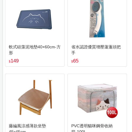
軟式硅藻泥地墊40×60cm-方
省水認證優質增壓蓮蓬頭把
形
手
149
65
$
$
藤編風涼感薄款坐墊
PVC透明貓咪鋼骨收納
45x45cm
箱-100L