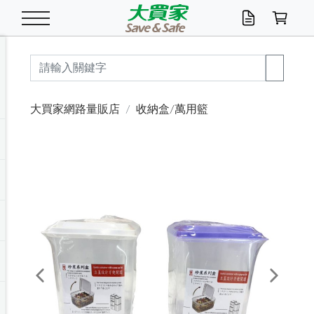
米/五穀/濃湯
休閒零嘴
養生保健/常備品
沐浴乳香皂
鍋具/飲水/廚房
衛生紙/濕巾
廚房家電
文具/辦公用品
冷凍免運
米/糙米
食用油
包麵
魚罐
初一十五拜拜懶
餅乾
糖果/蜜餞/果凍
茶飲料
雞精/飲品
奶粉
綠茶
即溶咖啡
沐浴乳
洗髮/護髮
牙 刷
潔顏產品
臉部保養
鍋具/餐具
掃除/清潔用具
寢具/家具
寵物食品
抽取衛生紙/濕巾
洗衣精
廚房/餐具清潔
衛生棉
箱購免運區
料理鍋具
除濕/清淨機
除塵家電
電腦周邊
文具用品
機車/腳踏車百貨
戶外/休閒用品
服飾內著
生鮮食品
食品免運
季節活動
大買家網路量販店
收納盒/萬用籃
油/調味料
美味餅乾
奶粉/穀麥片
美髮造型
掃除用具/照明/五金
衣物清潔
季節家電
汽機車百貨
箱購免運
五穀/南北貨
醬油.油膏.蠔油
碗麵/義大利麵
醬菜/玉米罐
零嘴
糕餅/點心
巧克力
果汁咖啡
機能保健
麥片/玉米片
紅茶
咖啡豆/粉/濾掛
香皂/洗手乳
造型髮品
牙膏/漱口水
卸妝/粉刺調理
面/眼膜
保鮮/微波
洗衣/曬衣用具
收納用品
寵物清潔/百貨
廚房紙巾/平版/
洗衣粉/皂
浴廁/水管清潔
嬰兒尿布
烤箱/微波/電磁爐
風扇/防蚊家電
美容家電
數位週邊
辦公文具/收納
汽車百貨
健身/按摩/瑜珈
配件
調理食品
清潔用品免運
店長推薦
泡麵 / 麵條
糖果/巧克力
特色茶品
口腔清潔
傢飾/收納/衛浴
居家清潔
生活家電
休閒/運動
主題專區
湯類/湯塊
調味用品
麵條/快煮麵/米粉
調理食品
堅果/海苔
洋芋片
碳酸/礦泉水
族群保健
沖調穀粉/隨手包
奶茶/花草茶
可可/糖/奶精
染髮產品
口腔配件
刮鬍用品
身體保養
飲水用具
電池/延長線
衛浴/毛巾
園藝用品
箱購免運區
漂白水/柔軟精
居家清潔/除濕芳
成人紙尿褲
快煮壺/烘碗機
電暖器
家用電器
手機/平板周邊
玩具/擺設小物
測量/護具/其他
男/女/機能包
居家/汽百用品
這夏不怕熱
罐頭調理包
飲料
咖啡/可可
臉部清潔
寵物/園藝
衛生棉/護墊
3C/電腦周邊/OA
服飾/配件
咖哩/沾拌醬/抹醬
箱購專區
肉鬆/肉醬罐
肉乾/豆乾
節日限定伴手禮
保久乳/豆米漿
常備/醫材/口罩
烏龍/普洱茶/其他
開架彩妝/防曬
廚房配件
燈泡/檯燈/照明
地墊/家飾品
日用活動區
箱購免運區
防蚊/殺蟲
咖啡機/果汁調理
辦公用具
球類/運動
戶外/室內鞋
綠意露營生活
開架/身體保養
成人/嬰兒紙尿褲
點心罐
機能飲料
▶保健品牌推薦
黑糖桂圓/蜂蜜醋
修繕/五金/祭祀
Previous
Next
箱購飲料