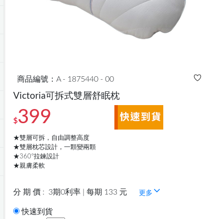
商品編號：A - 1875440 - 00
Victoria可拆式雙層舒眠枕
399
$
★雙層可拆，自由調整高度
★雙層枕芯設計，一顆變兩顆
★360°拉鍊設計
★親膚柔軟
分 期 價 :
3期0利率 | 每期 133 元
更多
快速到貨