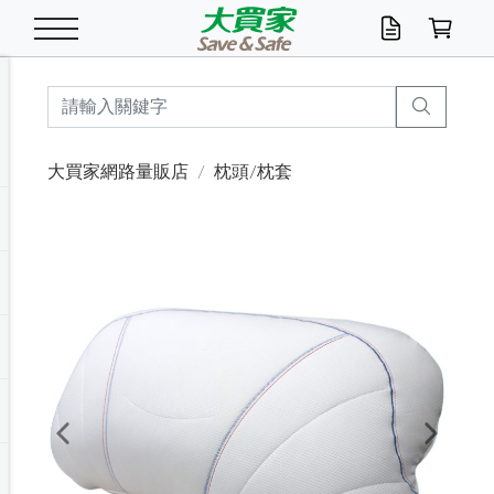
米/五穀/濃湯
休閒零嘴
養生保健/常備品
沐浴乳香皂
鍋具/飲水/廚房
衛生紙/濕巾
廚房家電
文具/辦公用品
冷凍免運
米/糙米
食用油
包麵
魚罐
初一十五拜拜懶
餅乾
糖果/蜜餞/果凍
茶飲料
雞精/飲品
奶粉
綠茶
即溶咖啡
沐浴乳
洗髮/護髮
牙 刷
潔顏產品
臉部保養
鍋具/餐具
掃除/清潔用具
寢具/家具
寵物食品
抽取衛生紙/濕巾
洗衣精
廚房/餐具清潔
衛生棉
箱購免運區
料理鍋具
除濕/清淨機
除塵家電
電腦周邊
文具用品
機車/腳踏車百貨
戶外/休閒用品
服飾內著
生鮮食品
食品免運
季節活動
大買家網路量販店
枕頭/枕套
油/調味料
美味餅乾
奶粉/穀麥片
美髮造型
掃除用具/照明/五金
衣物清潔
季節家電
汽機車百貨
箱購免運
五穀/南北貨
醬油.油膏.蠔油
碗麵/義大利麵
醬菜/玉米罐
零嘴
糕餅/點心
巧克力
果汁咖啡
機能保健
麥片/玉米片
紅茶
咖啡豆/粉/濾掛
香皂/洗手乳
造型髮品
牙膏/漱口水
卸妝/粉刺調理
面/眼膜
保鮮/微波
洗衣/曬衣用具
收納用品
寵物清潔/百貨
廚房紙巾/平版/
洗衣粉/皂
浴廁/水管清潔
嬰兒尿布
烤箱/微波/電磁爐
風扇/防蚊家電
美容家電
數位週邊
辦公文具/收納
汽車百貨
健身/按摩/瑜珈
配件
調理食品
清潔用品免運
店長推薦
泡麵 / 麵條
糖果/巧克力
特色茶品
口腔清潔
傢飾/收納/衛浴
居家清潔
生活家電
休閒/運動
主題專區
湯類/湯塊
調味用品
麵條/快煮麵/米粉
調理食品
堅果/海苔
洋芋片
碳酸/礦泉水
族群保健
沖調穀粉/隨手包
奶茶/花草茶
可可/糖/奶精
染髮產品
口腔配件
刮鬍用品
身體保養
飲水用具
電池/延長線
衛浴/毛巾
園藝用品
箱購免運區
漂白水/柔軟精
居家清潔/除濕芳
成人紙尿褲
快煮壺/烘碗機
電暖器
家用電器
手機/平板周邊
玩具/擺設小物
測量/護具/其他
男/女/機能包
居家/汽百用品
這夏不怕熱
罐頭調理包
飲料
咖啡/可可
臉部清潔
寵物/園藝
衛生棉/護墊
3C/電腦周邊/OA
服飾/配件
咖哩/沾拌醬/抹醬
箱購專區
肉鬆/肉醬罐
肉乾/豆乾
節日限定伴手禮
保久乳/豆米漿
常備/醫材/口罩
烏龍/普洱茶/其他
開架彩妝/防曬
廚房配件
燈泡/檯燈/照明
地墊/家飾品
日用活動區
箱購免運區
防蚊/殺蟲
咖啡機/果汁調理
辦公用具
球類/運動
戶外/室內鞋
綠意露營生活
開架/身體保養
成人/嬰兒紙尿褲
點心罐
機能飲料
▶保健品牌推薦
黑糖桂圓/蜂蜜醋
修繕/五金/祭祀
Previous
Next
箱購飲料