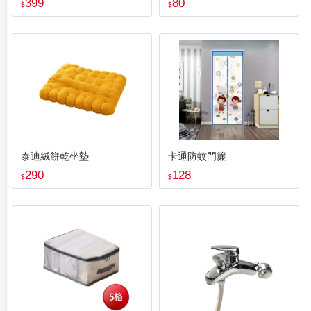
399
80
$
$
泰迪絨餅乾坐墊
卡通防蚊門簾
290
128
$
$